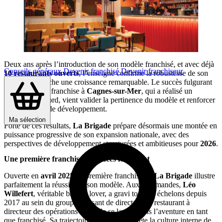
Deux ans après l’introduction de son modèle franchisé, et avec déjà
Conseils généraux
Devenir franchisé
Devenir franchiseur
10 restaurants ouverts
, l’enseigne confirme la robustesse de son
concept et affiche une croissance remarquable. Le succès fulgurant
de sa première franchise à
Cagnes-sur-Mer
, qui a réalisé un
démarrage record, vient valider la pertinence du modèle et renforcer
la dynamique de développement.
Ma sélection
Forte de ces résultats,
La Brigade
prépare désormais une montée en
puissance progressive de son expansion nationale, avec des
perspectives de développement structurées et ambitieuses pour
2026
.
Une première franchise au succès fulgurant
Ouverte en
avril 2025
, la première franchise de
La Brigade
illustre
parfaitement la réussite de son modèle. Aux commandes,
Léo
Willefert
, véritable barbak lover, a gravi tous les échelons depuis
2017 au sein du groupe, passant de directeur de restaurant à
directeur des opérations avant de se lancer dans l’aventure en tant
que franchisé. Sa trajectoire exemplaire reflète la culture interne de