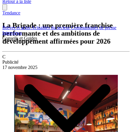
Retour à la liste
Tendance
La Brigade : une première franchise
Brèves et actus
Actualités du secteur
Communiqués de presse
performante et des ambitions de
Interviews
Conseils et Guides
développement affirmées pour 2026
C
Publicité
17 novembre 2025