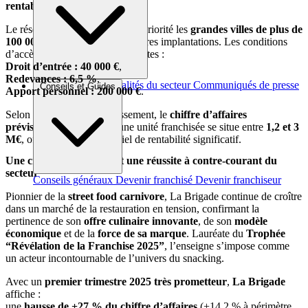
rentable
Le réseau
La Brigade
cible en priorité les
grandes villes de plus de
100 000 habitants
pour ses futures implantations. Les conditions
d’accès au réseau sont les suivantes :
Droit d’entrée : 40 000 €
,
Redevances : 6,5 %
,
Brèves et actus
Actualités du secteur
Communiqués de presse
Conseils et Guides
Apport personnel : 200 000 €
.
Interviews
Selon la surface de l’établissement, le
chiffre d’affaires
prévisionnel à N+2
pour une unité franchisée se situe entre
1,2 et 3
M€
, offrant ainsi un potentiel de rentabilité significatif.
Une croissance positive et une réussite à contre-courant du
secteur
Conseils généraux
Devenir franchisé
Devenir franchiseur
Pionnier de la
street food carnivore
, La Brigade continue de croître
dans un marché de la restauration en tension, confirmant la
pertinence de son
offre culinaire innovante
, de son
modèle
économique
et de la
force de sa marque
. Lauréate du
Trophée
“Révélation de la Franchise 2025”
, l’enseigne s’impose comme
un acteur incontournable de l’univers du snacking.
Avec un
premier trimestre 2025 très prometteur
,
La Brigade
affiche :
une
hausse de +27 % du chiffre d’affaires
(+14,2 % à périmètre