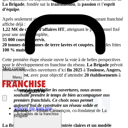
La Brigade
, fondée sur la
transmission
, la
passion
et l’
esprit
d’équipe
.
Après seulement six mois d’activité, ce premier restaurant franchisé
affiche déjà :
1,22 M€ de chiffre d’affaires HT
, atteignant le prévisionnel fixé
pour une année complète,
55 000 couverts servis
,
20 tonnes de pommes de terre lavées et coupées
, pour des frites
100 % maison
.
Cette première étape réussie ouvre la voie à de belles perspectives
pour le développement en franchise du réseau.
La Brigade
prévoit
Mon compte
plusieurs nouvelles ouvertures d’ici
fin 2025
à
Toulouse, Angers,
Lyon et Brest
, avec pour objectif d’atteindre
20 établissements
à
Menu
fin 2026
.
«Avant de multiplier les ouvertures, nous avons
souhaité prendre le temps de bien accompagner nos
premiers franchisés. Ce choix nous permet
aujourd’hui de construire un réseau solide et
Trouver ma franchise
durable.»
– Tristan Clémençon, co-fondateur de La
Actualités de la franchise
Brigade
La Brigade : des conditions d’entrée claires et un modèle