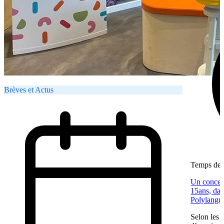
Brèves et Actus
Temps de l
Un concep
15ans, dan
Polylangu
Selon les