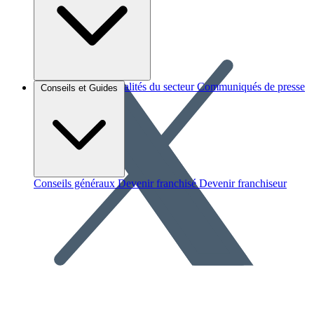
Brèves et actus
Actualités du secteur
Communiqués de presse
Conseils et Guides
Interviews
Conseils généraux
Devenir franchisé
Devenir franchiseur