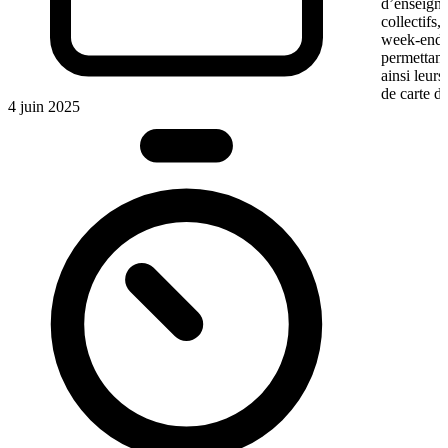
d’enseigne
collectifs,
week-end. 
permettant
ainsi leur
de carte de
4 juin 2025