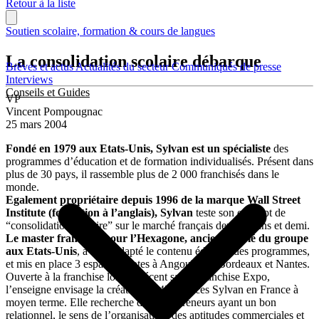
Retour à la liste
Soutien scolaire, formation & cours de langues
La consolidation scolaire débarque
Brèves et actus
Actualités du secteur
Communiqués de presse
Interviews
Conseils et Guides
VP
Vincent Pompougnac
25 mars 2004
Fondé en 1979 aux Etats-Unis, Sylvan est un spécialiste
des
programmes d’éducation et de formation individualisés. Présent dans
plus de 30 pays, il rassemble plus de 2 000 franchisés dans le
monde.
Egalement propriétaire depuis 1996 de la marque Wall Street
Institute (formation à l’anglais), Sylvan
teste son concept de
“consolidation scolaire” sur le marché français depuis 2 ans et demi.
Le master franchisé pour l’Hexagone, ancien salarié du groupe
aux Etats-Unis
, a ainsi adapté le contenu éducatif des programmes,
et mis en place 3 espaces pilotes à Angoulême, Bordeaux et Nantes.
Ouverte à la franchise lors du récent salon Franchise Expo,
l’enseigne envisage la création de 42 Espaces Sylvan en France à
moyen terme. Elle recherche des entrepreneurs ayant un bon
relationnel, le sens de l’organisation, des aptitudes commerciales et