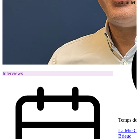
20 juillet
Interviews
Temps de l
La Mie Câl
Brieuc