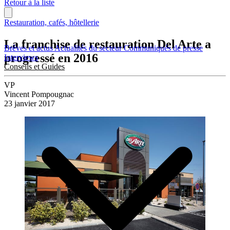
Retour à la liste
Restauration, cafés, hôtellerie
La franchise de restauration Del Arte a
Brèves et actus
Actualités du secteur
Communiqués de presse
progressé en 2016
Interviews
Conseils et Guides
VP
Vincent Pompougnac
23 janvier 2017