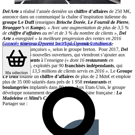
Del Arte
a réalisé l’année dernière un
chiffre d’affaires
de 250 M€,
annonce dans un communiqué la chaîne d’inspiration italienne du
groupe Le Duff
(enseignes
Brioche Dorée
,
Le Fournil de Pierre
,
Bruegger’s
et
Kamps
).
« Avec une augmentation de plus de 3,5 %
de
chiffre d’affaires
au m² et de 3 % du nombre de clients »,
Del
Arte
a enregistré
« la meilleure progression des ventes en 2016
Conseils généraux
Devenir franchisé
Devenir franchiseur
(source : Salestrack) parmi les 25 plus grandes chaînes de
restauration
françaises »,
selon le groupe breton.
Pour 2017,
Del
Arte
prévoit 16 nouvelles ouvertures, qui viendront s’ajouter aux
181
établissements
à l’enseigne
(« dont 16
restaurants
en
construction »
), exploités par 90
franchisés indépendants
, qui
revendiquent
« 13,5 millions de clients servis en 2016 ».
Le
Groupe
Ma sélection
Le Duff
totalise un
chiffre d’affaires
de plus de 2 Mds€ et emploie
plus de 35 000 salariés dans près de 1 958
restaurants
et
boulangeries
implantés dans 80 pays. Aux Etats-Unis, le groupe
développe notamment deux enseignes de cuisine française :
La
Madeleine
et
Mimi’s Café
.
Partager sur :