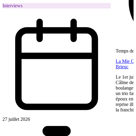
Interviews
Temps de l
La Mie Câl
Brieuc
Le 1er jui
Câline de 
boulangeri
un trio fa
époux entre
reprise ill
la franchis
27 juillet 2026