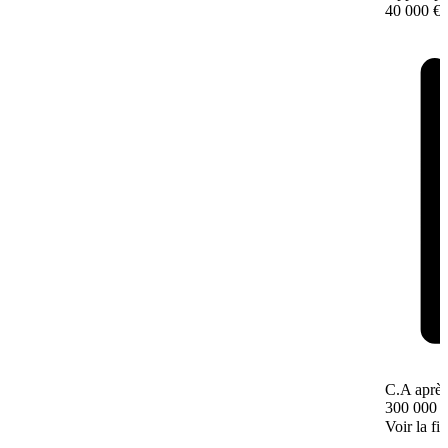
40 000 €
C.A après
300 000 
Voir la fi