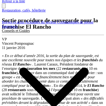
Retour à la liste
Restauration, cafés, hôtellerie
Sortie procédure de sauvegarde pour la
Brèves et actus
Actualités du secteur
Communiqués de presse
franchise El Rancho
Interviews
Conseils et Guides
VP
Vincent Pompougnac
11 janvier 2016
«
En ce début d’année 2016, la sortie du plan de sauvegarde, est
une excellente nouvelle pour toutes nos équipes et les
franchisés
du
réseau
El Rancho
« .
Laurent Caraux, Président fondateur de
l’enseigne de
restauration tex mex
(22
restaurants
dont 10 en
franchise
)
,
l’annonce dans un communiqué daté du 11 janvier : son
groupe
« est aujourd’hui financièrement bien reconfiguré pour
aborder les challenges à venir dans ce contexte particulièrement
compliqué pour la
restauration
« .
En décembre 2014, le
El Rancho
(28
restaurants
sous enseigne à l’époque, dont 10 en
franchise
)
avait sollicité le Tribunal de Commerce de Créteil pour ouvrir une
procédure de sauvegarde. L’enseigne anticipait alors
« des difficultés
prévisibles devant la dégradation continue de son activité »
dans un