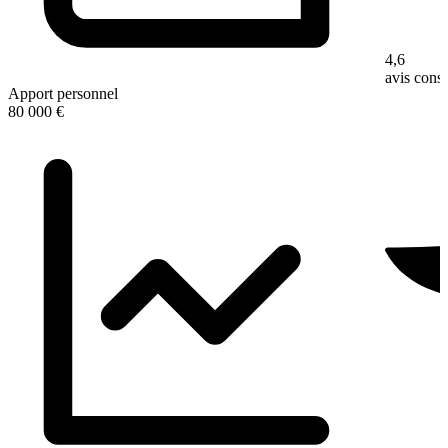
4,6
avis con
Apport personnel
80 000 €