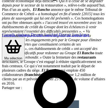
contexte économique déjà difficile.
« Qui n’a cessé de se dégrader
depuis pour le secteur de la restauration »
, relève-t-elle aujourd’hui.
Plus d’un an après,
El Rancho
annonce que le même Tribunal de
Commerce de Créteil
« a homologué en fin d’année [2015] tous les
plans de sauvegarde qui lui ont été présentés ».
Ces homologations
ont pu être obtenues après
« l’accord trouvé en novembre avec les
établissements de crédit du Groupe dont les échéances à venir
représentaient l’essentiel des difficultés pressenties ».
«
Vu
Conseils généraux
Devenir franchisé
Devenir franchiseur
l’environnement particulièrement dégradé du secteur de la
restauration
et les engagements pris par le Groupe pour éliminer
les foyers de pertes que constituaient certains de ses
établissements »
, ces établissements de crédit
« ont accepté des
efforts très significatifs pour redonner au Groupe
El Rancho
toute
ses chances de rebondir. »
Outre la fermeture des
restaurants
Ma sélection
déficitaires, le Groupe s’est engagé à réduire significativement ses
frais centraux. Ce qui s’est notamment traduit par le départ de
plusieurs cadres du siège.
El Rancho,
qui emploie 450
collaborateurs (
franchisés
compris) revendique 1,2 million de
clients par an et prévoit de réaliser 25 M€ TTC de volume d’affaires
en 2016.
Partager sur :