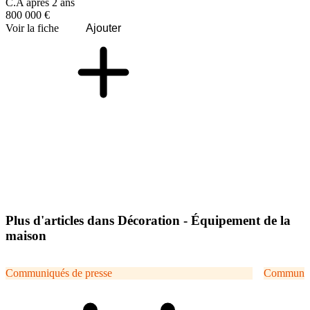
C.A après 2 ans
800 000 €
Voir la fiche
Ajouter
Plus d'articles dans Décoration - Équipement de la
maison
Communiqués de presse
Communiqu