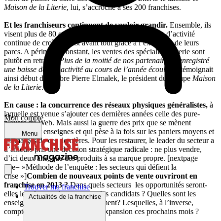
Maison de la Literie
, lui, s’accroche à ses 200 franchises.
Et les franchiseurs continuent de vouloir grandir.
Ensemble, ils
visent plus de 80 créations sur 2013. Si leur volume d’activité
continue de croître, c’est avant tout grâce à l’extension de leurs
parcs. A périmètre constant, les ventes des spécialistes literie sont
plutôt en retrait.
“Plus de la moitié de nos partenaires a enregistré
une baisse de son activité au cours de l’année écoulée”
, témoignait
ainsi début décembre Pierre Elmalek, le président du groupe
Maison
de la Literie
.
En cause : la concurrence des réseaux physiques généralistes,
à
laquelle est venue s’ajouter ces dernières années celle des pure-
Mon compte
players du Web. Mais aussi la guerre des prix que se mènent
fabricants et enseignes et qui pèse à la fois sur les paniers moyens et
Menu
les marges de ces dernières. Pour les restaurer, le leader du secteur a
d’ailleurs pris une décision stratégique radicale : ne plus vendre,
d’ici deux ans, que des produits à sa marque propre. [nextpage
title= »Méthode de l’enquête : les secteurs qui défient la
crise »]
Combien de nouveaux points de vente ouvriront en
franchise en 2013 ?
Dans quels secteurs les opportunités seront-
Trouver ma franchise
elles les plus nombreuses pour les candidats ? Quelles sont les
Actualités de la franchise
enseignes qui recruteront activement? Lesquelles, à l’inverse,
comptent mettre un frein à leur expansion ces prochains mois ?