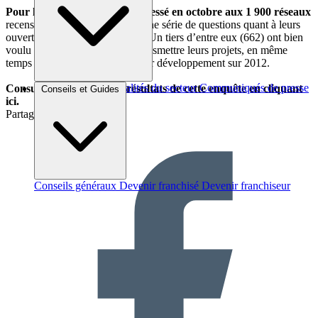
Pour le savoir, nous avons adressé en octobre aux 1 900 réseaux
recensés sur notre site Internet une série de questions quant à leurs
ouvertures prévues cette année. Un tiers d’entre eux (662) ont bien
voulu nous répondre et nous transmettre leurs projets, en même
temps qu’un bilan détaillé de leur développement sur 2012.
Brèves et actus
Actualités du secteur
Communiqués de presse
Consultez les principaux résultats de cette enquête en cliquant
Conseils et Guides
Interviews
ici.
Partager sur :
Conseils généraux
Devenir franchisé
Devenir franchiseur