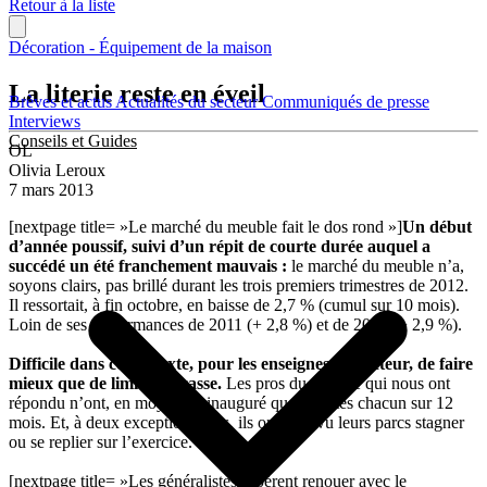
Retour à la liste
Décoration - Équipement de la maison
La literie reste en éveil
Brèves et actus
Actualités du secteur
Communiqués de presse
Interviews
Conseils et Guides
OL
Olivia Leroux
7 mars 2013
[nextpage title= »Le marché du meuble fait le dos rond »]
Un début
d’année poussif, suivi d’un répit de courte durée auquel a
succédé un été franchement mauvais :
le marché du meuble n’a,
soyons clairs, pas brillé durant les trois premiers trimestres de 2012.
Il ressortait, à fin octobre, en baisse de 2,7 % (cumul sur 10 mois).
Loin de ses performances de 2011 (+ 2,8 %) et de 2010 (+ 2,9 %).
Difficile dans ce contexte, pour les enseignes du secteur, de faire
mieux que de limiter la casse.
Les pros du meuble qui nous ont
répondu n’ont, en moyenne, inauguré que 2 unités chacun sur 12
mois. Et, à deux exceptions près, ils ont tous vu leurs parcs stagner
ou se replier sur l’exercice.
[nextpage title= »Les généralistes espèrent renouer avec le