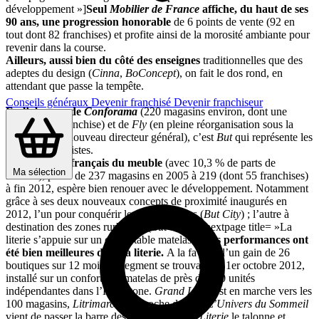
développement »]
Seul
Mobilier de France
affiche, du haut de ses
90 ans, une progression honorable
de 6 points de vente (92 en
tout dont 82 franchises) et profite ainsi de la morosité ambiante pour
revenir dans la course.
Ailleurs, aussi bien du côté des enseignes
traditionnelles que des
adeptes du design (
Cinna
,
BoConcept
), on fait le dos rond, en
attendant que passe la tempête.
Conseils généraux
Devenir franchisé
Devenir franchiseur
En l’absence de
Conforama
(220 magasins environ, dont une
trentaine en franchise) et de
Fly
(en pleine réorganisation sous la
houlette d’un nouveau directeur général), c’est
But
qui représente les
grands généralistes.
Le numéro 3 français du meuble
(avec 10,3 % de parts de
Ma sélection
marché), passé de 237 magasins en 2005 à 219 (dont 55 franchises)
à fin 2012, espère bien renouer avec le développement. Notamment
grâce à ses deux nouveaux concepts de proximité inaugurés en
2012, l’un pour conquérir les centres-villes (
But City
) ; l’autre à
destination des zones rurbaines (
But Cosy
). [nextpage title= »La
literie s’appuie sur un confortable matelas »]
Les performances ont
été bien meilleures dans la literie.
A la faveur d’un gain de 26
boutiques sur 12 mois, le segment se trouvait, au 1er octobre 2012,
installé sur un confortable matelas de près de 500 unités
indépendantes dans l’Hexagone.
Grand Litier
est en marche vers les
100 magasins,
Litrimarché
approche des 80,
L’Univers du Sommeil
vient de passer la barre des 30,
Place de la Literie
le talonne et