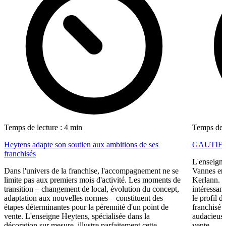
Temps de lecture : 4 min
Temps de l
Heytens adapte son soutien aux ambitions de ses
GAUTIER i
franchisés
L'enseigne
Dans l'univers de la franchise, l'accompagnement ne se
Vannes en 
limite pas aux premiers mois d'activité. Les moments de
Kerlann. C
transition – changement de local, évolution du concept,
intéressant
adaptation aux nouvelles normes – constituent des
le profil 
étapes déterminantes pour la pérennité d'un point de
franchisé 
vente. L'enseigne Heytens, spécialisée dans la
audacieuse
décoration sur mesure, illustre parfaitement cette
vente...