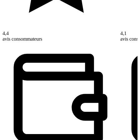
4,4
4,1
avis consommateurs
avis con