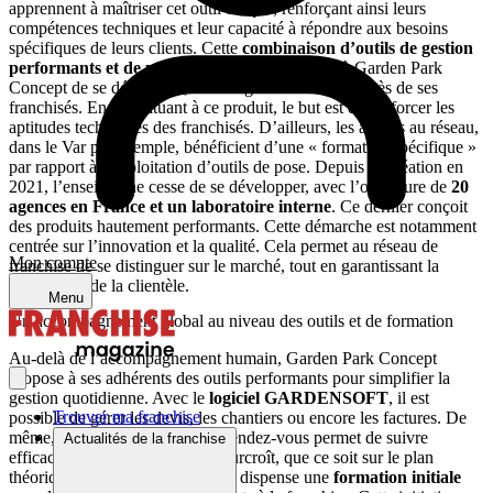
apprennent à maîtriser cet outil unique, renforçant ainsi leurs
compétences techniques et leur capacité à répondre aux besoins
spécifiques de leurs clients. Cette
combinaison d’outils de gestion
performants et de produits novateurs
permet à Garden Park
Concept de se démarquer, tout en garantissant le succès de ses
franchisés. En s’habituant à ce produit, le but est de renforcer les
aptitudes techniques des franchisés. D’ailleurs, les affiliés au réseau,
dans le Var par exemple, bénéficient d’une « formation spécifique »
par rapport à l’exploitation d’outils de pose. Depuis sa création en
2021, l’enseigne ne cesse de se développer, avec l’ouverture de
20
agences en France
et un laboratoire interne
. Ce dernier conçoit
des produits hautement performants. Cette démarche est notamment
centrée sur l’innovation et la qualité. Cela permet au réseau de
Mon compte
franchise de se distinguer sur le marché, tout en garantissant la
satisfaction de la clientèle.
Menu
Un accompagnement global au niveau des outils et de formation
Au-delà de l’accompagnement humain, Garden Park Concept
propose à ses adhérents des outils performants pour simplifier la
gestion quotidienne. Avec le
logiciel GARDENSOFT
, il est
Trouver ma franchise
possible de gérer les devis, les chantiers ou encore les factures. De
même, le centre de gestion des rendez-vous permet de suivre
Actualités de la franchise
efficacement les prospects. De surcroît, que ce soit sur le plan
théorique ou pratique, l’enseigne dispense une
formation initiale