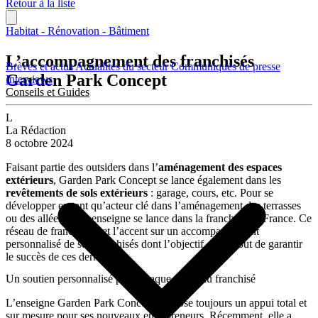
Retour à la liste
Habitat - Rénovation - Bâtiment
L’accompagnement des franchisés
Brèves et actus
Actualités du secteur
Communiqués de presse
Garden Park Concept
Interviews
Conseils et Guides
L
La Rédaction
8 octobre 2024
Faisant partie des outsiders dans l’
aménagement des espaces
extérieurs
, Garden Park Concept se lance également dans les
revêtements de sols extérieurs
: garage, cours, etc. Pour se
développer en tant qu’acteur clé dans l’aménagement des terrasses
ou des allées, cette enseigne se lance dans la franchise en France. Ce
réseau de franchise met l’accent sur un accompagnement
personnalisé de ses franchisés dont l’objectif est surtout de garantir
le succès de ces derniers.
Un soutien personnalisé pour chaque nouveau franchisé
L’enseigne Garden Park Concept propose toujours un appui total et
sur mesure pour ses nouveaux entrepreneurs. Récemment, elle a