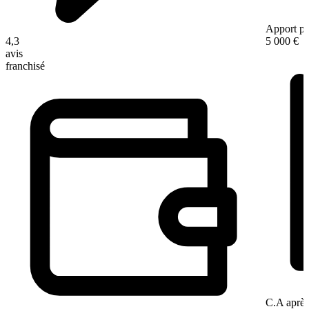
Apport pe
4,3
5 000 €
avis
franchisé
C.A après