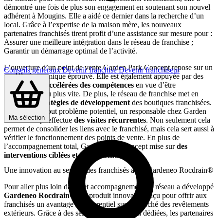
démontré une fois de plus son engagement en soutenant son nouvel
adhérent à Mougins. Elle a aidé ce dernier dans la recherche d’un
local. Grâce à l’expertise de la maison mère, les nouveaux
partenaires franchisés tirent profit d’une assistance sur mesure pour :
Assurer une meilleure intégration dans le réseau de franchise ;
Garantir un démarrage optimal de l’activité.
L’ouverture d’un point de vente Garden Park Concept repose sur un
Conseils généraux
Devenir franchisé
Devenir franchiseur
modèle économique éprouvé. Elle est également appuyée par des
mises à jour accélérées des compétences
en vue d’être
opérationnel au plus vite. De plus, le réseau de franchise met en
œuvre
des stratégies de développement
des boutiques franchisées.
Afin d’éviter tout problème potentiel, un responsable chez Garden
Ma sélection
Park Concept effectue
des visites récurrentes
. Non seulement cela
permet de consolider les liens avec le franchisé, mais cela sert aussi à
vérifier le fonctionnement des points de vente. En plus de
l’accompagnement total, Garden Park Concept mise sur
des
interventions ciblées et des partenariats
.
Une innovation au service des franchisés avec Gardeneo Rocdrain®
Pour aller plus loin dans cet accompagnement, le réseau a développé
Gardeneo Rocdrain®
, un produit innovant conçu pour offrir aux
franchisés un avantage concurrentiel sur le marché des revêtements
extérieurs. Grâce à des sessions de formation dédiées, les partenaires