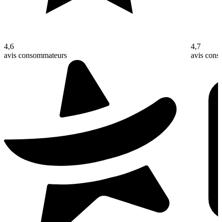
4,6
4,7
avis consommateurs
avis con