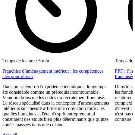
Temps de lecture : 5 min
Temps de l
Franchise d’aménagement intérieur : les compétences
PPF : l’in
clés pour réussir
franchisés
Dans un secteur où l'expérience technique a longtemps
Dans le se
été considérée comme un prérequis incontournable,
les franch
Venidom bouscule les codes du recrutement franchisé.
relation cl
Le réseau spécialisé dans la conception d'aménagements
complexité
intérieurs sur-mesure affirme une conviction forte : les
d'investir 
qualités humaines et l'état d'esprit entrepreneurial
n'est pas 
constituent des atouts bien plus déterminants que quinze
contraire d
années passées dans une cuisine...
Accueil