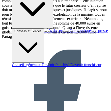
complète à tous les futurs candidats à la franchise. Cette initiation
couvre à peu près tous les aspects que le futur créateur d’entreprise
doit maîtriser : comptables, techniques et juridiques. Il s’agit surtout
pour les franchisés de maîtriser l’exploitation de la marque, tout en
réussissant sur le marché des revêtements extérieurs. Néanmoins,
tout futur franchisé doit prévoir une somme de 40.000 euros en
guise d’apport personnel prévisionnel. Quant à l’investissement
Brèves et actus
Actualités du secteur
Communiqués de presse
Conseils et Guides
global, il faut envisager un montant d’environ 120.000 euros.,,,,,,,
Interviews
Partager sur :
Conseils généraux
Devenir franchisé
Devenir franchiseur