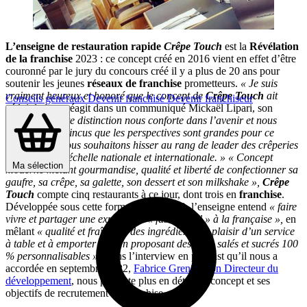
L’enseigne de restauration rapide
Crêpe Touch
est la
Révélation
de la franchise
2023 : ce concept créé en 2016 vient en effet d’être
couronné par le jury du concours créé il y a plus de 20 ans pour
soutenir les jeunes
réseaux de franchise
prometteurs.
« Je suis
vraiment heureux et honoré que le concept de
Crêpe Touch
ait
Conseils généraux
Devenir franchisé
Devenir franchiseur
séduit le jury
, réagit dans un communiqué Mickaël Lipari, son
fondateur
. Cette distinction nous conforte dans l’avenir et nous
sommes convaincus que les perspectives sont grandes pour ce
concept que nous souhaitons hisser au rang de leader des crêperies
modernes, à l’échelle nationale et internationale. »
« Concept
Ma sélection
moderne mêlant gourmandise, qualité et liberté de confectionner sa
gaufre, sa crêpe, sa galette, son dessert et son milkshake »,
Crêpe
Touch
compte cinq restaurants à ce jour, dont trois en
franchise
.
Développée sous cette forme depuis 2022, l’enseigne entend
« faire
vivre et partager une expérience « fast-casual » à la française »,
en
mêlant
« qualité et fraîcheur des ingrédients au plaisir d’un service
à table et à emporter tout en proposant des plats salés et sucrés 100
% personnalisables ».
Dans l’interview en podcast qu’il nous a
accordée en septembre 2022,
Fabrice Grenier, son Directeur du
développement
, nous présente plus en détail ce concept et ses
objectifs de recrutement en franchise.