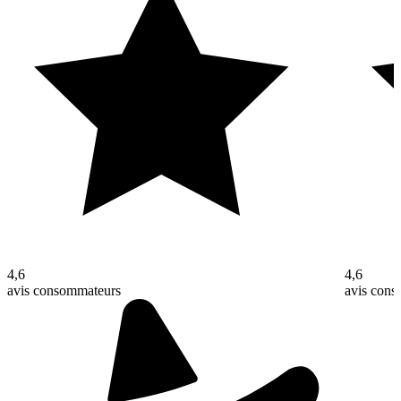
4,6
4,6
avis consommateurs
avis con