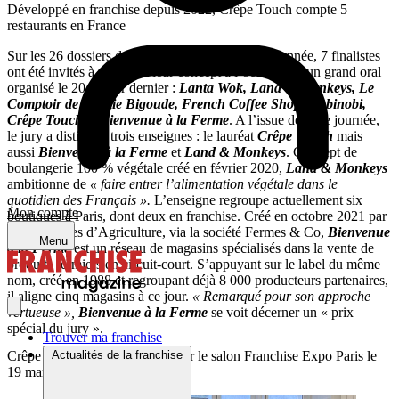
Développé en franchise depuis 2022, Crêpe Touch compte 5
restaurants en France
Sur les 26 dossiers de candidature analysés cette année, 7 finalistes
ont été invités à présenter leur concept à l’occasion d’un grand oral
organisé le 20 février dernier :
Lanta Wok, Land & Monkeys, Le
Comptoir de Mamie Bigoude, French Coffee Shop, Nobinobi,
Crêpe Touch
et
Bienvenue à la Ferme
. A l’issue de cette journée,
le jury a distingué trois enseignes : le lauréat
Crêpe Touch
mais
aussi
Bienvenue à la Ferme
et
Land & Monkeys
. Concept de
boulangerie 100 % végétale créé en février 2020,
Land & Monkeys
ambitionne de
« faire entrer l’alimentation végétale dans le
quotidien des Français ».
L’enseigne regroupe actuellement six
Mon compte
boutiques à Paris, dont deux en franchise. Créé en octobre 2021 par
les Chambres d’Agriculture, via la société Fermes & Co,
Bienvenue
Menu
à la Ferme
est un réseau de magasins spécialisés dans la vente de
produits fermiers en circuit-court. S’appuyant sur le label du même
nom, créé en 1988 et regroupant déjà 8 000 producteurs partenaires,
il aligne cinq magasins à ce jour.
« Remarqué pour son approche
vertueuse »,
Bienvenue à la Ferme
se voit décerner un « prix
spécial du jury ».
Trouver ma franchise
Actualités de la franchise
Crêpe Touch recevra son prix sur le salon Franchise Expo Paris le
19 mars prochain