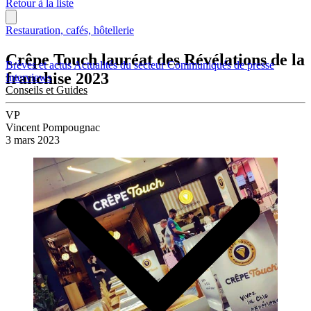
Retour à la liste
Restauration, cafés, hôtellerie
Crêpe Touch lauréat des Révélations de la
Brèves et actus
Actualités du secteur
Communiqués de presse
franchise 2023
Interviews
Conseils et Guides
VP
Vincent Pompougnac
3 mars 2023