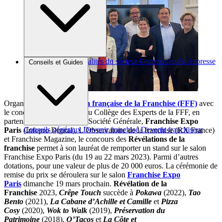
Brèves et actus
Actualités du secteur
Communiqués de presse
Conseils et Guides
Interviews
Organisé par la
Fédération française de la Franchise (FFF)
avec
le concours des membres du Collège des Experts de la FFF, en
partenariat avec le Groupe Société Générale,
Franchise Expo
Conseils généraux
Devenir franchisé
Devenir franchiseur
Paris
(Infopro Digital), L’Observatoire de la franchise (RX France)
et Franchise Magazine, le concours des
Révélations de la
franchise
permet à son lauréat de remporter un stand sur le salon
Franchise Expo Paris (du 19 au 22 mars 2023). Parmi d’autres
dotations, pour une valeur de plus de 20 000 euros. La cérémonie de
remise du prix se déroulera sur le salon
Franchise Expo
Paris
dimanche 19 mars prochain.
Révélation de la
Franchise
2023,
Crêpe Touch
succède à
Pokawa
(2022),
Tao
Bento
(2021),
La Cabane d’Achille
et Camille
et
Pizza
Cosy
(2020),
Wok to Walk
(2019),
Préservation du
Patrimoine
(2018),
O’Tacos
et
La Côte et