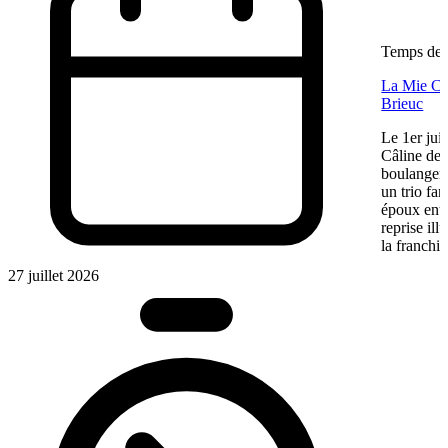
Temps de l
La Mie Câl
Brieuc
Le 1er jui
Câline de 
boulangeri
un trio fa
époux entre
reprise ill
la franchis
27 juillet 2026