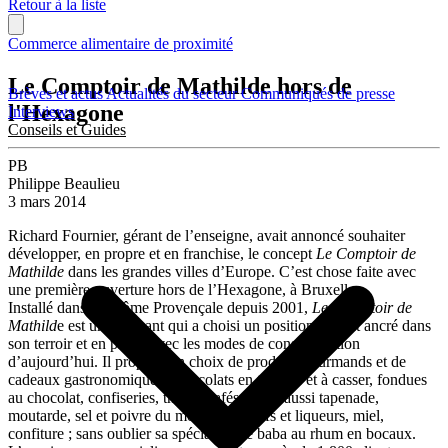
Retour à la liste
Commerce alimentaire de proximité
Le Comptoir de Mathilde hors de
Brèves et actus
Actualités du secteur
Communiqués de presse
l'Hexagone
Interviews
Conseils et Guides
PB
Philippe Beaulieu
3 mars 2014
Richard Fournier, gérant de l’enseigne, avait annoncé souhaiter
développer, en propre et en franchise, le concept
Le Comptoir de
Mathilde
dans les grandes villes d’Europe. C’est chose faite avec
une première ouverture hors de l’Hexagone, à Bruxelles.
Installé dans la Drôme Provençale depuis 2001,
Le Comptoir de
Mathild
e est un fabricant qui a choisi un positionnement ancré dans
son terroir et en phase avec les modes de consommation
d’aujourd’hui. Il propose un choix de produits gourmands et de
cadeaux gastronomiques : chocolats en tablette et à casser, fondues
au chocolat, confiseries, thés et cafés ; mais aussi tapenade,
moutarde, sel et poivre du monde, apéritifs et liqueurs, miel,
confiture ; sans oublier sa spécialité : le baba au rhum en bocaux.