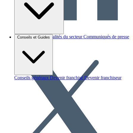
Brèves et actus
Actualités du secteur
Communiqués de presse
Conseils et Guides
Interviews
Conseils généraux
Devenir franchisé
Devenir franchiseur