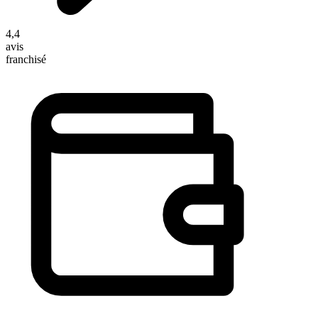
4,4
avis
franchisé