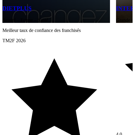
DIETPLUS
INTE
Beauté – Forme – Santé
Grande di
Meilleur taux de confiance des franchisés
TM2F 2026
4,0