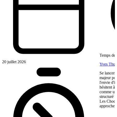
Temps de l
20 juillet 2026
Yves Thur
Se lancer 
majeur pou
l'envie d'
hésitent à 
comme une 
structuré 
Les Chocol
approche, 