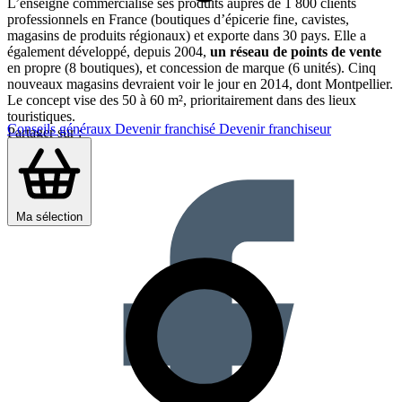
L’enseigne commercialise ses produits auprès de 1 800 clients
professionnels en France (boutiques d’épicerie fine, cavistes,
magasins de produits régionaux) et exporte dans 30 pays. Elle a
également développé, depuis 2004,
un réseau de points de vente
en propre (8 boutiques), et concession de marque (6 unités). Cinq
nouveaux magasins devraient voir le jour en 2014, dont Montpellier.
Le concept vise des 50 à 60 m², prioritairement dans des lieux
touristiques.
Conseils généraux
Devenir franchisé
Devenir franchiseur
Partager sur :
Ma sélection