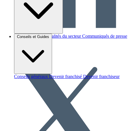
Brèves et actus
Actualités du secteur
Communiqués de presse
Conseils et Guides
Interviews
Conseils généraux
Devenir franchisé
Devenir franchiseur