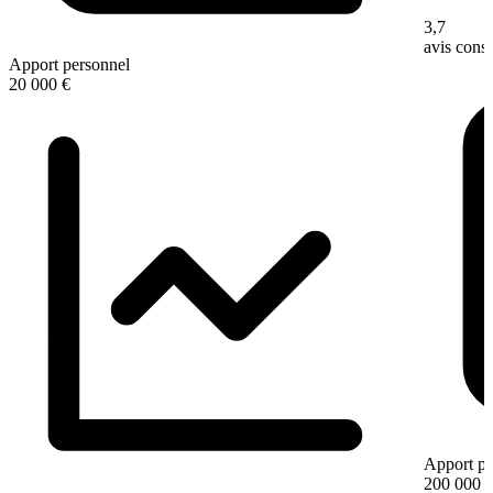
3,7
avis con
Apport personnel
20 000 €
Apport pe
200 000 