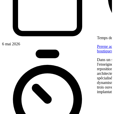
Temps de l
6 mai 2026
Perene acc
boutiques
Dans un se
l'enseigne
reposition
architectes
spécialisé
dynamisme 
trois ouve
implantati