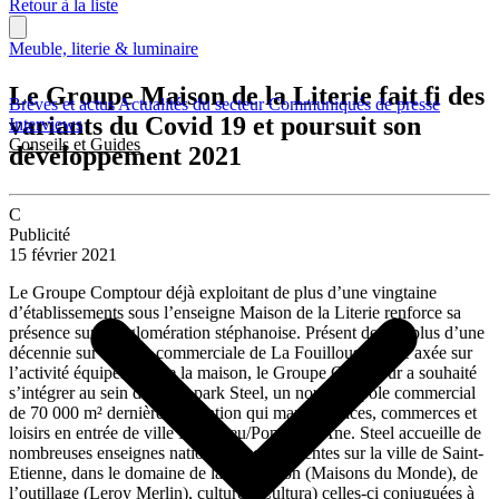
Retour à la liste
Meuble, literie & luminaire
Le Groupe Maison de la Literie fait fi des
Brèves et actus
Actualités du secteur
Communiqués de presse
variants du Covid 19 et poursuit son
Interviews
Conseils et Guides
développement 2021
C
Publicité
15 février 2021
Le Groupe Comptour déjà exploitant de plus d’une vingtaine
d’établissements sous l’enseigne Maison de la Literie renforce sa
présence sur l’agglomération stéphanoise. Présent depuis plus d’une
décennie sur la zone commerciale de La Fouillouse, zone axée sur
l’activité équipement de la maison, le Groupe Comptour a souhaité
s’intégrer au sein du retail park Steel, un nouveau pôle commercial
de 70 000 m² dernière génération qui marie services, commerces et
loisirs en entrée de ville Monthieu/Pont-de-l’Âne. Steel accueille de
nombreuses enseignes nationales non présentes sur la ville de Saint-
Etienne, dans le domaine de la décoration (Maisons du Monde), de
l’outillage (Leroy Merlin), culturel (Cultura) celles-ci conjuguées à