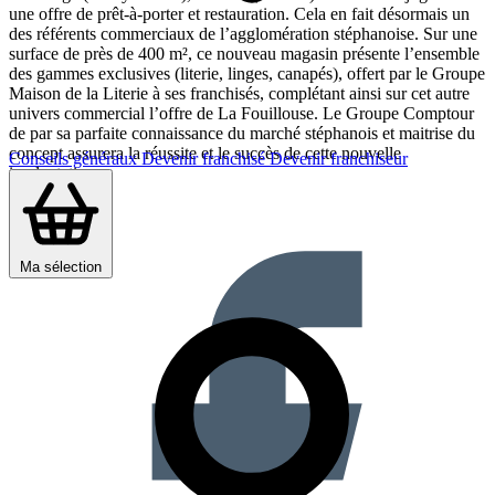
une offre de prêt-à-porter et restauration. Cela en fait désormais un
des référents commerciaux de l’agglomération stéphanoise. Sur une
surface de près de 400 m², ce nouveau magasin présente l’ensemble
des gammes exclusives (literie, linges, canapés), offert par le Groupe
Maison de la Literie à ses franchisés, complétant ainsi sur cet autre
univers commercial l’offre de La Fouillouse. Le Groupe Comptour
de par sa parfaite connaissance du marché stéphanois et maitrise du
concept assurera la réussite et le succès de cette nouvelle
Conseils généraux
Devenir franchisé
Devenir franchiseur
implantation.
Partager sur :
Ma sélection