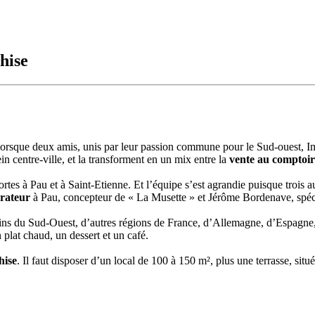
hise
4, lorsque deux amis, unis par leur passion commune pour le Sud-ouest, 
in centre-ville, et la
transforment en un mix entre la
vente au comptoi
ortes à Pau et à Saint-Etienne. Et l’équipe s’est agrandie puisque trois a
urateur
à Pau, concepteur de « La Musette » et Jérôme Bordenave, spéc
vins du Sud-Ouest, d’autres régions de France, d’Allemagne, d’Espagne, 
 plat chaud, un dessert et un café.
hise
. Il faut disposer d’un local de 100 à 150 m², plus une terrasse, situ