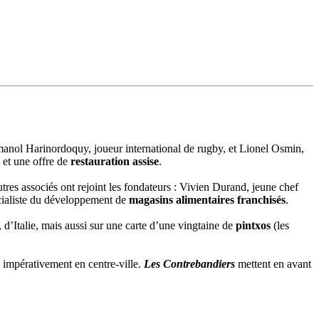
Imanol Harinordoquy, joueur international de rugby, et Lionel Osmin,
r
et une offre de
restauration assise
.
utres associés ont rejoint les fondateurs : Vivien Durand, jeune chef
ialiste du développement de
magasins alimentaires franchisés
.
d’Italie, mais aussi sur une carte d’une vingtaine de
pintxos
(les
é impérativement en centre-ville.
Les Contrebandiers
mettent en avant