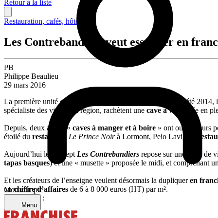
Retour à la liste
Restauration, cafés, hôtellerie
Les Contrebandiers veut essaimer en franc
PB
Philippe Beaulieu
29 mars 2016
La première unité des
Contrebandiers
est née à Biarritz à l’été 201
spécialiste des vins de la région, rachètent une
cave à vin
située en ple
Depuis, deux autres «
caves à manger et à boire
» ont ouvert leurs p
étoilé du
restaurant
Le Prince Noir
à Lormont, Peio Lavigne,
resta
Aujourd’hui le concept
Les Contrebandiers
repose sur une offre de 
tapas basques
) et une « musette » proposée le midi, et comprenant un
Et les créateurs de l’enseigne veulent désormais la dupliquer
en franc
un
chiffre d’affaires
de 6 à 8 000 euros (HT) par m².
Mon compte
Partager sur :
Menu