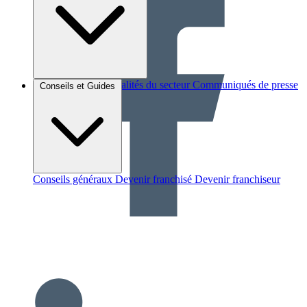
Brèves et actus
Actualités du secteur
Communiqués de presse
Conseils et Guides
Interviews
Conseils généraux
Devenir franchisé
Devenir franchiseur