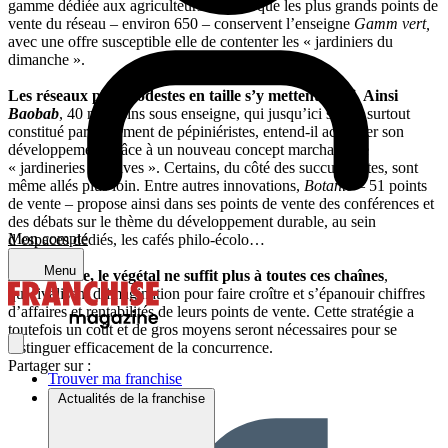
gamme dédiée aux agriculteurs. Tandis que les plus grands points de
vente du réseau – environ 650 – conservent l’enseigne
Gamm vert,
avec une offre susceptible elle de contenter les « jardiniers du
dimanche ».
Les réseaux plus modestes en taille s’y mettent aussi. Ainsi
Baobab
, 40 magasins sous enseigne, qui jusqu’ici s’était surtout
constitué par ralliement de pépiniéristes, entend-il accélérer son
développement grâce à un nouveau concept marchand de
« jardineries créatives ». Certains, du côté des succursalistes, sont
même allés plus loin. Entre autres innovations,
Botanic
– 51 points
de vente – propose ainsi dans ses points de vente des conférences et
des débats sur le thème du développement durable, au sein
Mon compte
d’espaces dédiés, les cafés philo-écolo…
Menu
A l’évidence, le végétal ne suffit plus à toutes ces chaînes
,
qui rivalisent d’imagination pour faire croître et s’épanouir chiffres
d’affaires et rentabilités de leurs points de vente. Cette stratégie a
toutefois un coût et de gros moyens seront nécessaires pour se
distinguer efficacement de la concurrence.
Partager sur :
Trouver ma franchise
Actualités de la franchise