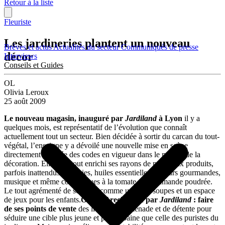
Retour à la liste
Fleuriste
Les jardineries plantent un nouveau
Brèves et actus
Actualités du secteur
Communiqués de presse
décor
Interviews
Conseils et Guides
OL
Olivia Leroux
25 août 2009
Le nouveau magasin, inauguré par
Jardiland
à Lyon
il y a
quelques mois, est représentatif de l’évolution que connaît
actuellement tout un secteur. Bien décidée à sortir du carcan du tout-
végétal, l’enseigne y a dévoilé une nouvelle mise en scène
directement inspirée des codes en vigueur dans le monde de la
décoration. Elle a surtout enrichi ses rayons de nouveaux produits,
parfois inattendus : bougies, huiles essentielles, saveurs gourmandes,
musique et même cosmétiques à la tomate ou à l’amande poudrée.
Le tout agrémenté de services comme un bar à soupes et un espace
de jeux pour les enfants.
Objectif recherché par
Jardiland
: faire
de ses points de vente
des lieux de promenade et de détente pour
séduire une cible plus jeune et plus urbaine que celle des puristes du