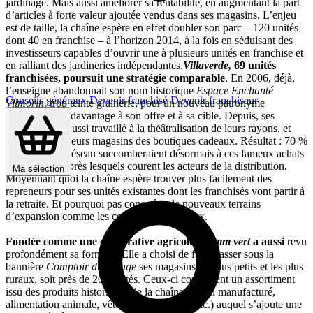
jardinage. Mais aussi améliorer sa rentabilité, en augmentant la part
d’articles à forte valeur ajoutée vendus dans ses magasins. L’enjeu
est de taille, la chaîne espère en effet doubler son parc – 120 unités
dont 40 en franchise – à l’horizon 2014, à la fois en séduisant des
investisseurs capables d’ouvrir une à plusieurs unités en franchise et
en ralliant des jardineries indépendantes.
Villaverde,
69 unités
franchisées, poursuit une stratégie comparable
. En 2006, déjà,
l’enseigne abandonnait son nom historique
Espace Enchanté
Conseils généraux
Devenir franchisé
Devenir franchiseur
Vilmorin
, trop teinté grainerie, pour un nouveau patronyme
correspondant davantage à son offre et à sa cible. Depuis, ses
adhérents ont aussi travaillé à la théâtralisation de leurs rayons, et
introduit dans leurs magasins des boutiques cadeaux. Résultat : 70 %
des clients du réseau succomberaient désormais à ces fameux achats
d’impulsion, après lesquels courent les acteurs de la distribution.
Ma sélection
Moyennant quoi la chaîne espère trouver plus facilement des
repreneurs pour ses unités existantes dont les franchisés vont partir à
la retraite. Et pourquoi pas conquérir de nouveaux terrains
d’expansion comme les centres commerciaux.
Fondée comme une coopérative agricole,
Gamm vert
a aussi
revu
profondément sa formule. Elle a choisi de faire passer sous la
bannière
Comptoir du Village
ses magasins les plus petits et les plus
ruraux, soit près de 200 unités. Ceux-ci conservent un assortiment
issu des produits historiques de la chaîne (jardin manufacturé,
alimentation animale, vêtements de travail, etc.) auquel s’ajoute une