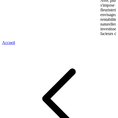
Avec plus
s'impose c
fleuristeri
envisagean
rentabilit
naturellem
investissem
facteurs de
Accueil