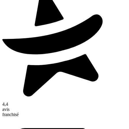
4,4
avis
franchisé