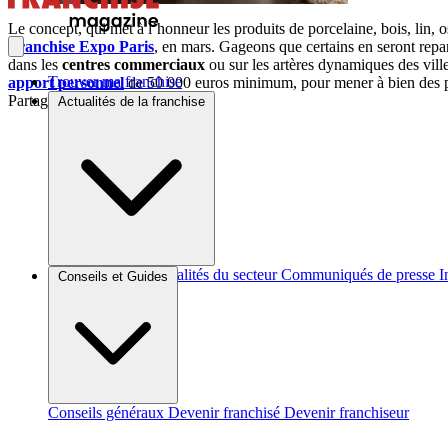
Le concept, qui met à l’honneur les produits de porcelaine, bois, lin, o
Franchise Expo Paris
, en mars. Gageons que certains en seront repa
dans les
centres commerciaux
ou sur les artères dynamiques des vill
Trouver ma franchise
apport personnel
de 50 000 euros minimum, pour mener à bien des proj
Partager sur :
Actualités de la franchise
Brèves et actus
Actualités du secteur
Communiqués de presse
I
Conseils et Guides
Conseils généraux
Devenir franchisé
Devenir franchiseur