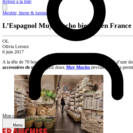
Retour à la liste
Meuble, literie & luminaire
L’Espagnol Muy Mucho bientôt en France
OL
Olivia Leroux
6 juin 2017
A la tête de 70 boutiques en
Espagne
, son pays d’origine, et d’une d
accessoires de mode
à prix doux
Muy Mucho
devrait ouvrir sa prem
Mon compte
Menu