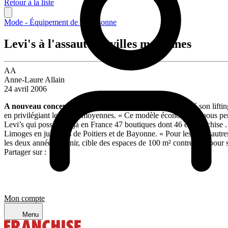
Retour à la liste
Mode - Équipement de la personne
Levi's à l'assaut des villes moyennes
AA
Anne-Laure Allain
24 avril 2006
A nouveau concept, nouvelles cibles.
Après avoir peaufiné son lifti
en privilégiant les villes moyennes. « Ce modèle économique nous perme
Levi’s qui possède déjà en France 47 boutiques dont 46 en franchise .
Limoges en juin puis de Poitiers et de Bayonne. « Pour les deux autres
les deux années à venir, cible des espaces de 100 m² contre 180 pour 
Partager sur :
Mon compte
Menu