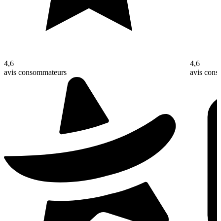
4,6
4,6
avis consommateurs
avis con