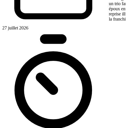
un trio fa
époux entre
reprise ill
la franchis
27 juillet 2026