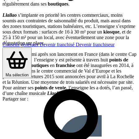
régulièrement dans ses
boutiques
.
Llallao
s’implante en priorité les centres commerciaux, moins
soumis aux contraintes de saisonnalité du produit, mais aussi dans
des zones touristiques, stations balnéaires, etc. L’enseigne s’exprime
sous deux formats : surfaces de 16 à 30 m² pour un
kiosque
, et de
25 à 150 m² pour un local, avec éventuellement une zone pour la
dégustation sur place.
Conseils généraux
Devenir franchisé
Devenir franchiseur
Deux ans et demi après son lancement en France (dans le centre Cap
3000 de Nice), l’enseigne y est présente à travers huit
points de
vente
. Deux
boutiques
en
franchise
ont été inaugurées en 2014, à
La Baule et dans le centre commercial de Val d’Europe et les
Ma sélection
premières ouvertures 2015 sont annoncées pour avril à La Rochelle
et la Réunion. Une moyenne de trois salariés est nécessaire par site.
Pour animer ses
points de vente
, l’enseigne les a dotés, l’an passé,
d’une chaîne musicale
Llaollao
.
Partager sur :