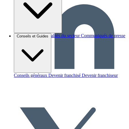
Brèves et actus
Actualités du secteur
Communiqués de presse
Conseils et Guides
Interviews
Conseils généraux
Devenir franchisé
Devenir franchiseur