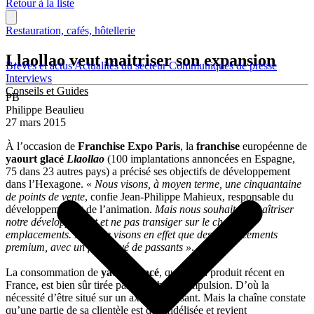
Retour à la liste
Restauration, cafés, hôtellerie
Llaollao veut maitriser son expansion
Brèves et actus
Actualités du secteur
Communiqués de presse
Interviews
Conseils et Guides
PB
Philippe Beaulieu
27 mars 2015
À l’occasion de
Franchise Expo Paris
, la
franchise
européenne de
yaourt glacé
Llaollao
(100 implantations annoncées en Espagne,
75 dans 23 autres pays) a précisé ses objectifs de développement
dans l’Hexagone. «
Nous visons, à moyen terme, une cinquantaine
de points de vente
, confie Jean-Philippe Mahieux, responsable du
développement et de l’animation.
Mais nous souhaitons maîtriser
notre développement et ne pas transiger sur le choix des
emplacements. Nous ne visons en effet que des emplacements
premium, avec un flux élevé de passants »
.
La consommation de
yaourt glacé
, qui est un produit récent en
France, est bien sûr tirée par les achats d’impulsion. D’où la
nécessité d’être situé sur un axe très passant. Mais la chaîne constate
qu’une partie de sa clientèle est déjà fidélisée et revient