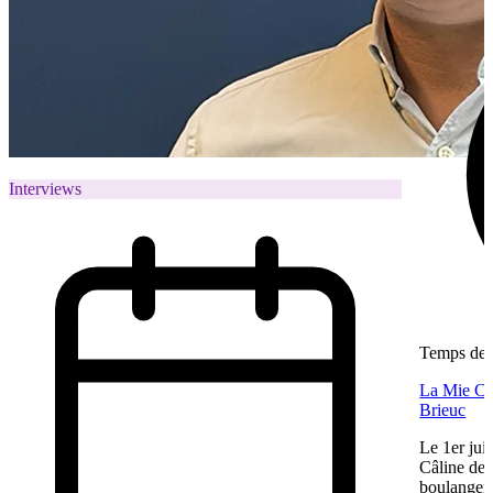
Interviews
Temps de l
La Mie Câl
Brieuc
Le 1er jui
Câline de 
boulangeri