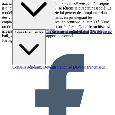
loin des concepts low cost. Et cela nous réussit puisque l’enseigne
n’a jamais eu autant de clientes »,
se félicite le directeur associé. Le
modèle économique de
L’Onglerie
lui permet de s’implanter dans
des villes à partir de 20 000 habitants, en privilégiant les
emplacements à loyers raisonnables, de centre-ville (sur 30 à 50m²)
ou de galerie marchande d’hyper (sur 50 à 80m²). La
franchise
est
accessible dès 70 000 € d’investissement initial global (hors droit au
Brèves et actus
Actualités du secteur
Communiqués de presse
Conseils et Guides
bail), dont 15 à 20 000 € d’apport personnel.
Interviews
Partager sur :
Conseils généraux
Devenir franchisé
Devenir franchiseur