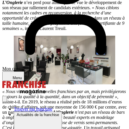
L’Onglerie
n’en perd pour autant pas de vue le développement de
son réseau par ralliement de candidats extérieurs. «
Nous ciblons
notamment les cadres en reconversion, à la recherche d’une
opportunité de création ou de reprise d’entreprise dans un réseau à
taille humaine, à qui nous proposons une formation certifiante de 9
semaines »
, indique Laurent Treuil.
Mon compte
Menu
« Nous visons 5 à 8 nouvelles franchises par an, mais privilégierons
toujours la qualité à la quantité, dans un objectif de pérennité »,
insiste-t-il. En 2019, le réseau a réalisé près de 18 millions d’euros
de chiffre d’affaires, soit une moyenne de 156 000 € par centre, avec
Trouver ma franchise
un panier moyen de 45 €.
«
L’Onglerie
n’est pas un réseau de bars
Actualités de la franchise
à ongles, mais bien de centres de beauté experts en modelage
d’ongles en résine ou en gel et pose de vernis semi-permanents.
C’est là notre métier et notre valeur-ajoutée. Un travail artisanal,