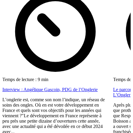
Temps de lecture : 9 min
Temps de l
Interview : Angélique Gascoin, PDG de l’Onglerie
Le parcour
L’Ongleri
L’onglerie est, comme son nom l’indique, un réseau de
soins des ongles. Où en est votre développement en
Après plus
France et quels sont vos objectifs pour les années qui
que prothé
viennent ?"Le développement en France représente à
que Respo
peu près une petite dizaine d’ouvertures cette année,
Boisson a 
avec une actualité qui a été dévoilée en ce début 2024
a ouvert s
avec...
franchisée