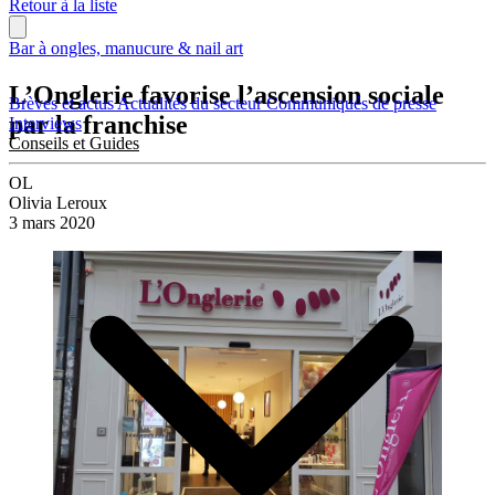
Retour à la liste
Bar à ongles, manucure & nail art
L’Onglerie favorise l’ascension sociale
Brèves et actus
Actualités du secteur
Communiqués de presse
par la franchise
Interviews
Conseils et Guides
OL
Olivia Leroux
3 mars 2020