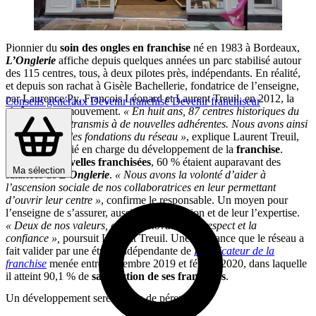
Pionnier du
soin des ongles en franchise
né en 1983 à Bordeaux,
L’Onglerie
affiche depuis quelques années un parc stabilisé autour
des 115 centres, tous, à deux pilotes près, indépendants. En réalité,
et depuis son rachat à Gisèle Bachellerie, fondatrice de l’enseigne,
par Laurence Py, François Léonard et Laurent Treuil, en 2012, la
Conseils généraux
Devenir franchisé
Devenir franchiseur
chaîne est en mouvement.
« En huit ans, 87 centres historiques du
réseau ont été transmis à de nouvelles adhérentes. Nous avons ainsi
refait le socle, les fondations du réseau »
, explique Laurent Treuil,
directeur associé en charge du développement de la
franchise
.
Parmi ces
nouvelles franchisées
, 60 % étaient auparavant des
Ma sélection
salariées de
L’Onglerie
.
« Nous avons la volonté d’aider à
l’ascension sociale de nos collaboratrices en leur permettant
d’ouvrir leur centre »
, confirme le responsable. Un moyen pour
l’enseigne de s’assurer, aussi, de leur passion et de leur l’expertise.
« Deux de nos valeurs, avec l’innovation, le respect et la
confiance »,
poursuit Laurent Treuil. Une confiance que le réseau a
fait valider par une étude indépendante de
L
’
Indicateur de la
franchise
menée entre novembre 2019 et février 2020, dans laquelle
il atteint 90,1 % de
satisfaction de ses franchisés
.
Un développement serein gage de pérennité