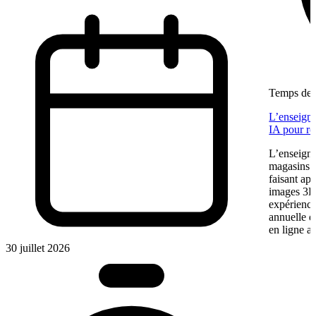
Temps de l
L’enseigne
IA pour re
L’enseigne
magasins f
faisant app
images 3D 
expérience
annuelle 
en ligne a
30 juillet 2026