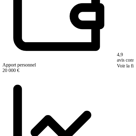
4,9
avis con
Apport personnel
Voir la fi
20 000 €