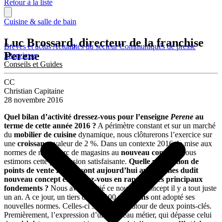
Retour à la liste
Cuisine & salle de bain
Luc Brossard, directeur de la franchise
Brèves et actus
Actualités du secteur
Communiqués de presse
Perene
Interviews
Conseils et Guides
CC
Christian Capitaine
28 novembre 2016
Quel bilan d’activité dressez-vous pour l’enseigne
Perene
au
terme de cette année 2016 ?
A périmètre constant et sur un marché
du
mobilier de cuisine
dynamique, nous clôturerons l’exercice sur
une
croissance
valeur de 2 %. Dans un contexte 2016 de mise aux
normes de notre parc de magasins au
nouveau concept
, nous
estimons cette progression satisfaisante.
Quelle proportion de
points de vente
Perene
sont aujourd’hui aux normes dudit
nouveau concept et pouvez-vous en rappeler ses principaux
fondements ?
Nous avons initié ce nouveau concept il y a tout juste
un an. A ce jour, un tiers de nos 100
magasins
ont adopté ses
nouvelles normes. Celles-ci s’articulent autour de deux points-clés.
Premièrement, l’expression d’un nouveau métier, qui dépasse celui