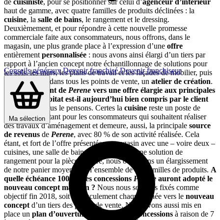
de
cuisiniste
, pour se positionner sur celui d’
agenceur d’intérieur
haut de gamme, avec quatre familles de produits déclinées : la
cuisine
, la
salle de bains
, le rangement et le dressing.
Deuxièmement, et pour répondre à cette nouvelle promesse
commerciale faite aux consommateurs, nous offrons, dans le
magasin, une plus grande place à l’expression d’une
offre
entièrement
personnalisée
: nous avons ainsi élargi d’un tiers par
rapport à l’ancien concept notre échantillonnage de solutions pour
Conseils généraux
Devenir franchisé
Devenir franchiseur
les sols, les murs, les plans de travail et les façades de mobilier, puis
avons installé, dans tous les points de vente, un
atelier de création
.
Ce basculement de
Perene
vers une offre élargie aux principales
pièces de l’habitat est-il aujourd’hui bien compris par le client
final ?
Oui, nous le pensons. Certes la
cuisine
reste un poste de
dépense important pour les consommateurs qui souhaitent réaliser
Ma sélection
des travaux d’aménagement et demeure, aussi, la principale
source
de revenus
de
Perene
, avec 80 % de son activité réalisée. Cela
étant, et fort de l’offre présentée en magasin avec une – voire deux –
cuisines, une salle de bains, un dressing et une solution de
rangement pour la pièce-à-vivre, nous observons un élargissement
de notre panier moyen vers l’ensemble de ces familles de produits.
A
quelle échéance 100 % des concessions
Perene
auront adopté le
nouveau concept magasin ?
Nous nous sommes fixés comme
objectif fin 2018, soit le basculement chaque année vers le
nouveau
concept
d’un tiers des points de vente. Nous avons aussi mis en
place un
plan d’ouvertures
de
nouvelles
concessions
à raison de 7