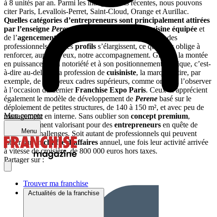
à 8 unités par an. Parmi les inaugurations récentes, nous pouvons
citer Paris, Levallois-Perret, Saint-Cloud, Orange et Aurillac.
Quelles catégories d’entrepreneurs sont principalement attirées
par l’enseigne
Perene
?
Des spécialistes de la
cuisine équipée
et
de l’
agencement intérieur
, bien sûr, mais également des
professionnels dont les
profils
s’élargissent, ce qui nous oblige à
renforcer, auprès d’eux, notre accompagnement. Grâce à la montée
en puissance de sa notoriété et à son positionnement atypique, c’est-
à-dire au-delà de la profession de
cuisiniste
, la marque attire, par
exemple, de nombreux cadres supérieurs, comme on a pu l’observer
à l’occasion du dernier
Franchise Expo Paris
. Ceux-ci apprécient
également le modèle de développement de
Perene
basé sur le
déploiement de petites structures, de 140 à 150 m², et avec peu de
Mon compte
management en interne. Sans oublier son
concept premium
,
particulièrement valorisant pour des
entrepreneurs
en quête de
Menu
nouveaux challenges. Soit autant de professionnels qui peuvent
tabler sur un
chiffre d’affaires
annuel, une fois leur activité arrivée
à vitesse de croisière, de 800 000 euros hors taxes.
Partager sur :
Trouver ma franchise
Actualités de la franchise