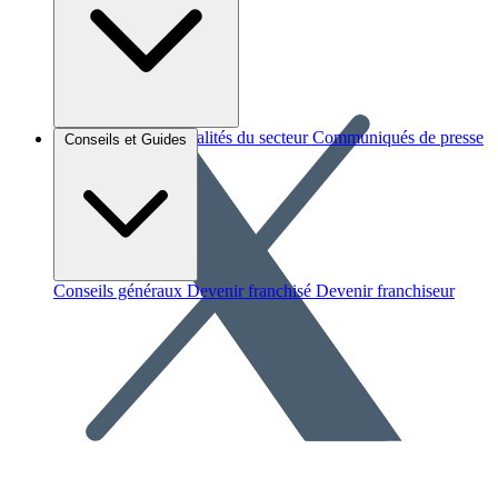
Brèves et actus
Actualités du secteur
Communiqués de presse
Conseils et Guides
Interviews
Conseils généraux
Devenir franchisé
Devenir franchiseur