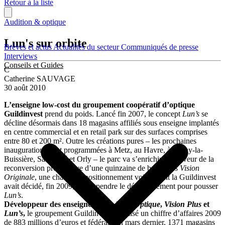
Retour à la liste
Audition & optique
Lun's sur orbite
Brèves et actus
Actualités du secteur
Communiqués de presse
Interviews
Conseils et Guides
C
Catherine SAUVAGE
30 août 2010
L’enseigne low-cost du groupement coopératif d’optique
Guildinvest
prend du poids. Lancé fin 2007, le concept
Lun’s
se
décline désormais dans 18 magasins affiliés sous enseigne implantés
en centre commercial et en retail park sur des surfaces comprises
entre 80 et 200 m². Outre les créations pures – les prochaines
inaugurations sont programmées à Metz, au Havre, à Bruay-la-
Buissière, Saint-Dié et Orly – le parc va s’enrichir à la faveur de la
reconversion progressive d’une quinzaine de boutiques
Vision
Originale
, une chaîne au positionnement voisin dont la Guildinvest
avait décidé, fin 2009, de suspendre le développement pour pousser
Lun’s
.
Développeur des enseignes
Krys
,
Lynx Optique
,
Vision Plus
et
Lun’s
,
le groupement Guildinvest a réalisé un chiffre d’affaires 2009
de 883 millions d’euros et fédérait, en mars dernier, 1371 magasins