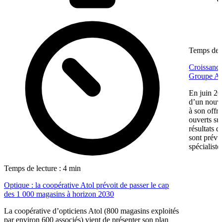
Temps de l
Croissance
Groupe Af
En juin 20
d’un nouv
à son offr
ouverts su
résultats d
sont prévu
spécialiste
Temps de lecture : 4 min
Optique : la coopérative Atol prévoit de passer le cap
des 1 000 magasins à horizon 2030
La coopérative d’opticiens Atol (800 magasins exploités
par environ 600 associés) vient de présenter son plan