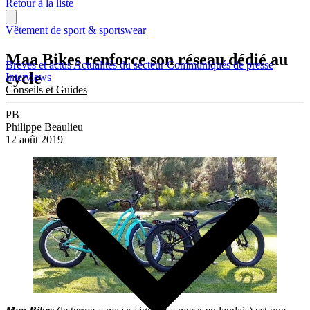
Retour à la liste
Vêtement de sport & sportswear
Maa Bikes renforce son réseau dédié au
Brèves et actus
Actualités du secteur
Communiqués de presse
cycle
Interviews
Conseils et Guides
PB
Philippe Beaulieu
12 août 2019