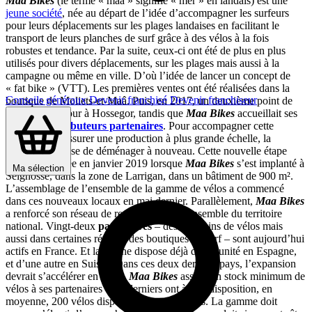
Maa Bikes
(le terme « maa » signifie « mer » en landais) est une
jeune société
, née au départ de l’idée d’accompagner les surfeurs
pour leurs déplacements sur les plages landaises en facilitant le
transport de leurs planches de surf grâce à des vélos à la fois
robustes et tendance. Par la suite, ceux-ci ont été de plus en plus
utilisés pour divers déplacements, sur les plages mais aussi à la
campagne ou même en ville. D’où l’idée de lancer un concept de
« fat bike » (VTT). Les premières ventes ont été réalisées dans la
Conseils généraux
Devenir franchisé
Devenir franchiseur
boutique de Moliets-et-Maâ. Puis, en 2017, un deuxième point de
vente a vu le jour à Hossegor, tandis que
Maa Bikes
accueillait ses
premiers
distributeurs partenaires
. Pour accompagner cette
expansion et assurer une production à plus grande échelle, la
décision est prise de déménager à nouveau. Cette nouvelle étape
s’est concrétisée en janvier 2019 lorsque
Maa Bikes
s’est implanté à
Ma sélection
Seignosse, dans la zone de Larrigan, dans un bâtiment de 900 m².
L’assemblage de l’ensemble de la gamme de vélos a commencé
dans ces nouveaux locaux en mai dernier. Parallèlement,
Maa Bikes
a renforcé son réseau de revendeurs sur l’ensemble du territoire
national. Vingt-deux
partenaires
– des magasins de vélos mais
aussi dans certaines régions des boutiques de surf – sont aujourd’hui
actifs en France. Et la chaîne dispose déjà d’une unité en Espagne,
et d’une autre en Suisse. Dans ces deux derniers pays, l’expansion
devrait s’accélérer en 2020.
Maa Bikes
assure un stock minimum de
vélos à ses partenaires : ces derniers ont à leur disposition, en
moyenne, 200 vélos disponibles tous les mois. La gamme doit