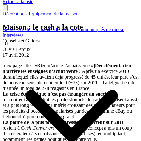
Retour à la liste
Décoration - Équipement de la maison
Maison : le cash a la cote
Brèves et actus
Actualités du secteur
Communiqués de presse
Interviews
Conseils et Guides
OL
Olivia Leroux
17 avril 2012
[nextpage title= »Rien n’arrête l’achat-vente »]
Décidément, rien
n’arrête les enseignes d’achat-vente !
Après un exercice 2010
durant lequel elles avaient déjà progressé de 45 unités, leur parc s’est
de nouveau sensiblement enrichi (+53) sur 2011 : il atteignait en fin
d’année un total de 278 magasins en France.
La crise économique n’est pas étrangère au succès
que
rencontrent aujourd’hui les professionnels du cash. Qui misent aussi,
et à plus long terme, sur l’intérêt croissant des consommateurs pour
les produits d’occasion (popularisés par des sites comme eBay ou
Leboncoin) pour continuer de grandir.
La palme de la plus forte progression du secteur sur 2011
revient à
Cash Converters
. L’inventeur du concept a mis un coup
d’accélérateur à sa croissance (+ 24 franchises), en multipliant,
notamment, les petites boutiques de centre-ville.