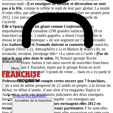
nouveau repli »]
Les enseignes de meuble et décoration ne sont
pas à la fête
, comme le reflète le repli de leur parc global. La moitié
d’entre elles, par ailleurs, a choisi de ne pas préciser ses projets pour
2012. Une précaution qui témoigne de la frilosité actuelle de
l’activité.
Elle n’épargne pas un géant comme
Conforama
,
certes
majoritairement succursaliste (198 grandes surfaces, dont 28 en
franchise) qui, avec 2 unités gagnées, a réussi l’exploit d’être le
réseau le plus
« dynamique »
de son segment sur l’année écoulée.
Les Authentiques
et
Nomadis
doivent se contenter
d’un stand-by.
Captain Oliver
(-2),
Atmosphères
(-1) et
Maison & Reflet
(-8), en
revanche, reculent. [nextpage title= »Le salon est à l’arrêt »]
Pas de
miracle non plus dans le salon.
Ni
Natuzzi
(groupe Roche
Mon compte
Bobois), ni
Home Salons
n’ont ainsi ouvert de nouvelles franchises
en 2011. Quant à
Tousalon
, repris par le groupe Keria en avril
Menu
dernier, il a certes inauguré 3 points de vente… mais en a vu partir le
double sur la période.
Poltronesofà
, enfin, ne compte certes encore que 7 franchises,
mais a tout de même progressé de 22 unités en propre, à la faveur du
rachat, en début d’année, d’une série d’ex-magasins
Vogica
et
Authentica,
suite aux liquidations judiciaires des deux enseignes.
Trouver ma franchise
[nextpage title= »Méthode de l’enquête : ces enseignes qui
Actualités de la franchise
recrutent »]
Comment les enseignes envisagent-elles 2012 en
termes de recrutement de nouveaux partenaires ?
Se sont-elles
bien développées en 2011 ? Espèrent-elles poursuivre sur cette voie