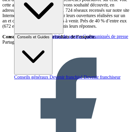
cette année ? C’est ce que nous avons souhaité découvrir, en
adressant à l’automne 2011 aux 1 724 réseaux recensés sur notre site
Internet une série de questions sur leurs ouvertures réalisées sur un
an et celles prévues pour les mois à venir. Près de 40 % d’entre eux
(672 exactement) nous ont transmis leurs réponses.
Brèves et actus
Actualités du secteur
Communiqués de presse
Consulter les principaux résultats de l’enquête.
Conseils et Guides
Interviews
Partager sur :
Conseils généraux
Devenir franchisé
Devenir franchiseur