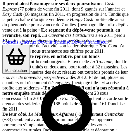
Il prend ainsi l’avantage sur ses deux poursuivants
, Cash
Express
(77 points de vente fin 2011, dont 9 gagnés sur l’année) et
Easy Cash
(66 magasins fin 2011, en progression de 14). Tandis que
la petite chaîne d’origine vendéenne
Happy Cash
profite elle aussi
du phénomène pour avancer de 7 unités. [nextpage title= »Le dépôt-
vente est à la peine »]
Le segment du dépôt-vente poursuit, en
revanche, son repli.
La Caverne des Particuliers
a en 2011 perdu
10 partenaires sous licence de marque. Signe des doutes qui
Conseils généraux
Devenir franchisé
Devenir franchiseur
entourent l’avenir de l’activité, son leader historique
Troc.Com
n’a
lui pas souhaité nous transmettre ses chiffres pour 2011.
L’enseigne a été reprise, en octobre, par un fonds
d’investissement
luxembourgeois. Et avec elle
La Trocante
, dont le
parc a perdu 20 unités en deux ans, pour tomber à 32 magasins. Les
Ma sélection
nouveaux actionnaires des deux réseaux ont toutefois promis de leur
« ouvrir de nouvelles perspectives »
dès 2012. Et de fait, plusieurs
chantiers ont récemment été engagés. [nextpage title= »La crise
profite aux solderies »]
En l’absence de
Gifi
qui n’a pas répondu à
notre enquête
(mais déclarait 320 magasins dont 28 sous
concession à fin 2010), c’est
La Foir’Fouille
qui tient la corde sur le
créneau des solderies, avec 188 points de vente dont 161 franchises
fin 2011.
De leur côté,
Le Marché aux Affaires
(+3) et surtout
Centrakor
(+33) semblent avoir opté pour un modèle de développement
porteur, en s’implantant dans les petites villes et les zones
commerciales rurales. [nextpage title= »Meuble et décoration :