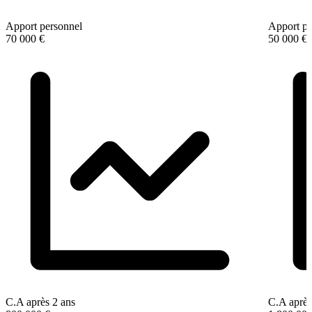
Apport personnel
Apport pe
70 000 €
50 000 €
C.A après 2 ans
C.A après