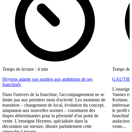
Temps de lecture : 4 min
Temps de l
Heytens adapte son soutien aux ambitions de ses
GAUTIER i
franchisés
L'enseigne
Dans l'univers de la franchise, l'accompagnement ne se
Vannes en 
limite pas aux premiers mois d'activité. Les moments de
Kerlann. C
transition – changement de local, évolution du concept,
intéressant
adaptation aux nouvelles normes – constituent des
le profil 
étapes déterminantes pour la pérennité d'un point de
franchisé 
vente. L'enseigne Heytens, spécialisée dans la
audacieuse
décoration sur mesure, illustre parfaitement cette
vente...
approche à travers...