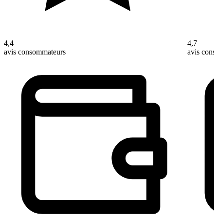
4,4
4,7
avis consommateurs
avis con