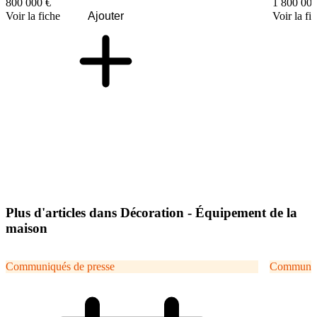
800 000 €
1 800 000
Voir la fiche
Ajouter
Voir la fi
Plus d'articles dans Décoration - Équipement de la
maison
Communiqués de presse
Communiqu