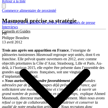
Retour à la liste
Commerce alimentaire de proximité
Masmoudi précise sa stratégie
Brèves et actus
Actualités du secteur
Communiqués de presse
Interviews
Conseils et Guides
PB
Philippe Beaulieu
13 avril 2012
Trois ans après son apparition en France
, l’enseigne de
pâtisseries tunisiennes
Masmoudi
regroupe sept unités, dont 6 en
franchise. Elle prévoit quatre ouvertures en 2012, avec comme
objectifs prioritaires la Côte d’Azur, Strasbourg, Lille et Paris. Au-
delà, à l’horizon 2015, elle espère être présente dans l’ensemble des
grandes agglomérations françaises, soit une vingtaine
d’implantations au total.
«
Nous aurions pu répondre favorablement
à des demandes
adressées par de grands groupes déjà présents en France, qui
sollicitaient une master-franchise et s’engageaient à ouvrir un
grand nombre de points de vente en peu de temps
, explique Ahmed
Masmoudi, directeur marketing et développement.
Mais nous avons
refusé ce type de collaboration afin de maitriser et conserver la
qualité de notre production artisanale. Nous recrutons donc