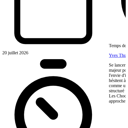
Temps de l
20 juillet 2026
Yves Thur
Se lancer 
majeur pou
l'envie d'
hésitent à 
comme une 
structuré 
Les Chocol
approche, 