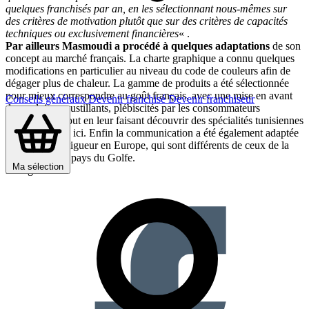
quelques franchisés par an, en les sélectionnant nous-mêmes sur
des critères de motivation plutôt que sur des critères de capacités
techniques ou exclusivement financières
« .
Par ailleurs Masmoudi a procédé à quelques adaptations
de son
concept au marché français. La charte graphique a connu quelques
modifications en particulier au niveau du code de couleurs afin de
dégager plus de chaleur. La gamme de produits a été sélectionnée
pour mieux correspondre au goût français, avec une mise en avant
Conseils généraux
Devenir franchisé
Devenir franchiseur
de produits croustillants, plébiscités par les consommateurs
hexagonaux, tout en leur faisant découvrir des spécialités tunisiennes
moins connues ici. Enfin la communication a été également adaptée
aux codes en vigueur en Europe, qui sont différents de ceux de la
Tunisie ou des pays du Golfe.
Ma sélection
Partager sur :