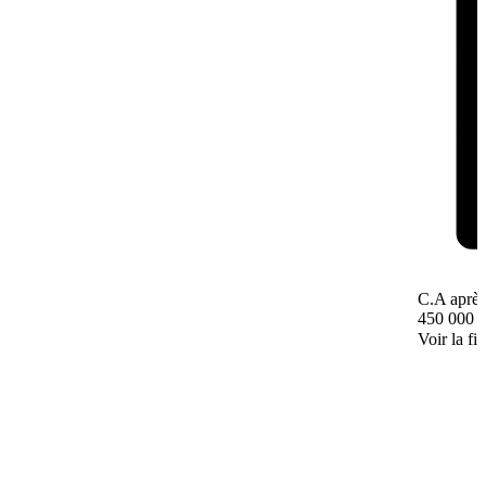
C.A après
450 000 
Voir la fi