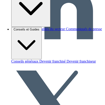
Brèves et actus
Actualités du secteur
Communiqués de presse
Conseils et Guides
Interviews
Conseils généraux
Devenir franchisé
Devenir franchiseur