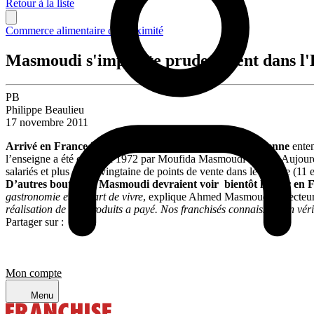
Retour à la liste
Commerce alimentaire de proximité
Masmoudi s'implante prudemment dans l
PB
Philippe Beaulieu
17 novembre 2011
Arrivé en France il y a 4 ans, le concept d’origine tunisienne
ente
l’enseigne a été créée en 1972 par Moufida Masmoudi à Sfax. Aujourd’hu
salariés et plus d’une vingtaine de points de vente dans le monde (11 
D’autres boutiques Masmoudi devraient voir bientôt le jour en 
gastronomie et de l’art de vivre
, explique Ahmed Masmoudi, directeur
réalisation de nos produits a payé. Nos franchisés connaissent un vé
Partager sur :
Mon compte
Menu