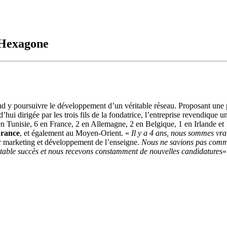
'Hexagone
nd y poursuivre le développement d’un véritable réseau. Proposant une pâ
i dirigée par les trois fils de la fondatrice, l’entreprise revendique un
en Tunisie, 6 en France, 2 en Allemagne, 2 en Belgique, 1 en Irlande et
France
, et également au Moyen-Orient. «
Il y a 4 ans
, nous sommes vrai
 marketing et développement de l’enseigne.
Nous ne savions pas commen
ritable succès et nous recevons constamment de nouvelles candidatures
«