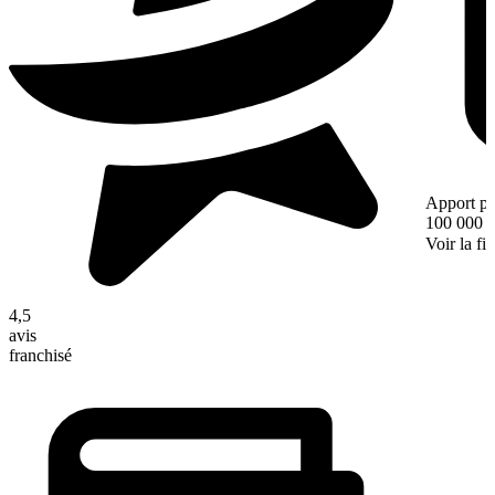
Apport pe
100 000 
Voir la fi
4,5
avis
franchisé