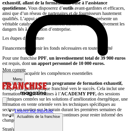
exhaustif, allant de la formation de base à l’assistance
quotidienne.
Vous disposerez d’
outils
avant-gardistes et efficaces,
ainsi que d’un réseau de partenaires et de fournisseurs hautement
qualifiés. L’appui offert par
PPF
à ses franchisés représente un
véritable catalyseur de croissance, minimisant significativement les
dangers liés à la création d’entreprise.
Les étapes d’ouverture
Financement : obtenir les fonds nécessaires en toute sécurité
Pour une franchise
PPF
,
un investissement total de 39 900 euros
est requis, dont
un apport personnel de 10 000 euros.
Mon compte
Formation : acquérir les compétences essentielles
Menu
PPF
se démarque avec
un programme de formation exhaustif,
conçu pour guider chaque franchisé vers le succès. Cela inclut une
formation de deux semaines à l’
ACADEMY PPF,
des sessions
techniques centrées sur les solutions d’amélioration énergétique, une
formation en vente orientée vers les techniques spécifiques au
secteur, un soutien sur le terrain durant les premières semaines de
Trouver ma franchise
travail, ainsi que des formations continues pour rester informé des
Actualités de la franchise
changements du marché.
Stratégies de lancement