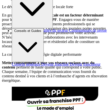
Le développement d’une présence locale forte
En grande partie,
la notoriété locale est un facteur déterminant
pour le succès d’une franchise
PPF
. Engagez-vous de manière
proactive dans les foires et événements professionnels qui se
déroulent dans votre région. Organiser des journées portes ouvertes
Brèves et actus
Actualités du secteur
Communiqués de presse
Conseils et Guides
peut aussi se révéler très utile pour promouvoir votre activité.
Interviews
N’hésitez pas à établir des collaborations avec les intervenants
locaux du secteur immobilier et résidentiel afin de constituer un
réseau d’agents.
La construction d’une stratégie digitale performante
Mettez constamment à jour vos réseaux sociaux avec du
Conseils généraux
Devenir franchisé
Devenir franchiseur
contenu
pertinent de haute qualité qui correspond à votre public.
Chaque semaine, l’équipe de communication vous fournit du
contenu destiné à vos clients et à l’embauche d’agents en rénovation
énergétique.