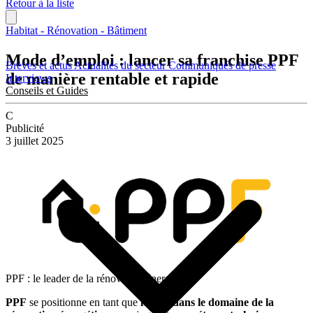
Retour à la liste
Habitat - Rénovation - Bâtiment
Mode d’emploi : lancer sa franchise PPF
Brèves et actus
Actualités du secteur
Communiqués de presse
de manière rentable et rapide
Interviews
Conseils et Guides
C
Publicité
3 juillet 2025
PPF : le leader de la rénovation énergétique
PPF
se positionne en tant que
leader dans le domaine de la