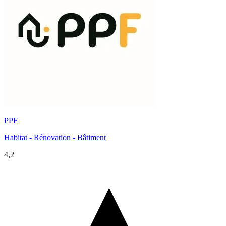
PPF
Habitat - Rénovation - Bâtiment
4,2