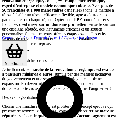
rénovation énergétique,
conjuguant
compétence technique,
esprit d’entreprise et modèle économique robuste.
Avec plus de
50 franchises et 1 000 mandataires
dans l’Hexagone, la marque a
réussi à établir un réseau efficace et flexible, apte à s’ajuster aux
particularités de chaque région. Opter pour
PPF
pour démarrer sa
franchise,
c’est miser sur un domaine prometteur
en se basant sur
une enseigne réputée, des instruments efficaces et un soutien
personnalisé. Ce manuel vous offre les étapes essentielles et les
Conseils généraux
Devenir franchisé
Devenir franchiseur
facteurs de réussite pour lancer rapidement et rentabiliser
efficacement votre entreprise.
Pourquoi
PPF
?
Un secteur en pleine croissance
Ma sélection
Actuellement,
le marché de la rénovation énergétique est évalué
à plusieurs milliards d’euros,
stimulé par des mesures incitatives
du gouvernement et une sensibilisation écologique en pleine
expansion. En devenant membre de
PPF
, vous entrez dans un
domaine à forte croissance où la demande continue d’augmenter !
Des avantages distinctifs
Choisir une franchise
PPF
, c’est profiter d’un concept éprouvé qui
présente de nombreux avantages. Vous bénéficierez d’
une marque
réputée
, symbole de
qualité
et de
fiabilité
.
L’accompagnement est