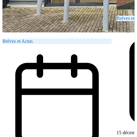
Brèves et 
Brèves et Actus
15 décemb