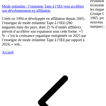
évolution 
économiqu
Mode enfantine : l’enseigne Tape à l’Œil veut accélérer
les risque
son développement en affiliation
Groupe CW
1965, prop
Créée en 1994 et développée en affiliation depuis 2005,
nouveau su
l’enseigne de mode enfantine Tape à l’Œil (280
marques pr
magasins dans dix pays, dont 25 % d’unités affiliées)
prévoit d’accélérer son expansion sous cette forme. +5
% : c’est la croissance organique enregistrée en 2025 par
l’enseigne de mode enfantine Tape à l’Œil par rapport à
2024, « soit...
Accueil