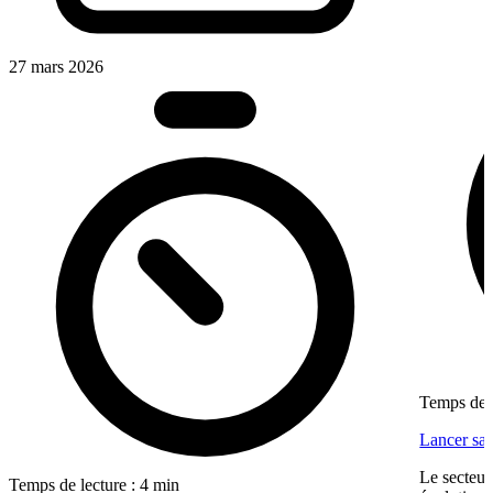
27 mars 2026
Temps de l
Lancer sa 
Le secteur
Temps de lecture : 4 min