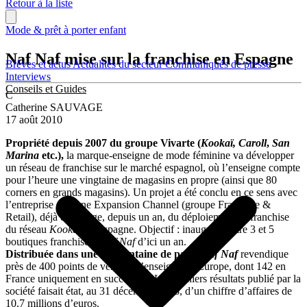
Retour à la liste
Mode & prêt à porter enfant
Naf Naf mise sur la franchise en Espagne
Brèves et actus
Actualités du secteur
Communiqués de presse
Interviews
Conseils et Guides
C
Catherine SAUVAGE
17 août 2010
Propriété depuis 2007 du groupe Vivarte (
Kookaï, Caroll
,
San
Marina
etc.),
la marque-enseigne de mode féminine va développer
un réseau de franchise sur le marché espagnol, où l’enseigne compte
pour l’heure une vingtaine de magasins en propre (ainsi que 80
corners en grands magasins). Un projet a été conclu en ce sens avec
l’entreprise catalane Expansion Channel (groupe Franchise &
Retail), déjà en charge, depuis un an, du déploiement en franchise
du réseau
Kookaï
en Espagne. Objectif : inaugurer entre 3 et 5
boutiques franchisées
Naf Naf
d’ici un an.
Distribuée dans une quarantaine de pays,
Naf Naf
revendique
près de 400 points de ventes à l’enseigne en Europe, dont 142 en
France uniquement en succursale. Les derniers résultats publié par la
société faisait état, au 31 décembre 2008, d’un chiffre d’affaires de
10,7 millions d’euros.