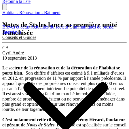
Retour à la liste
Habitat - Rénovation - Bâtiment
Notes de Styles lance sa première unité
Brèves et actus
Actualités du secteur
Communiqués de presse
franchisée
Interviews
Conseils et Guides
CA
Cyril André
10 septembre 2013
Le secteur de la rénovation et de la décoration de l’habitat se
porte bien.
Son chiffre d’affaires est estimé à 9,1 milliards d’euros
en 2012, en progression de 11 % par rapport à l’année précédente. Il
apparaît que 20 % des propriétaires consacrent plus de 2 000 euros
par an à l’aménagement intérieur. Le potentiel de ce marché est réel.
Il est aussi vrai, que du fait d’un marché immobilier peu fluide,
nombre de propriétaires hésitent ou ne peuvent pas déménager dans
plus grand et optent alors pour une rénovation, plus ou moins
lourde, de leur logement actuel.
C’est notamment cette cible que vise Jérémy Hérard, fondateur
et gérant de
Notes de Styles
.
La société est spécialisée sur le conseil