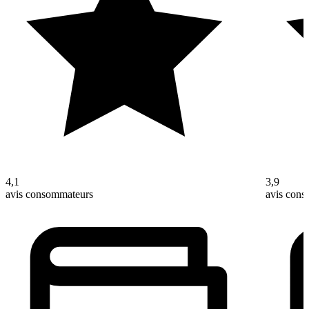
4,1
3,9
avis consommateurs
avis con