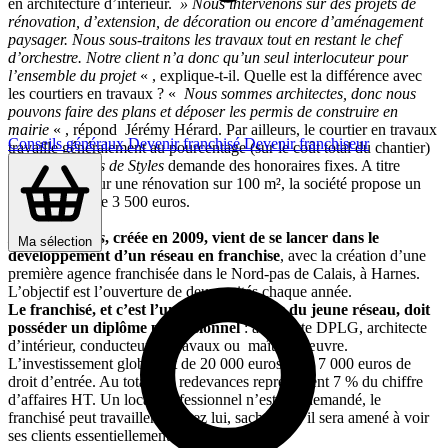
en architecture d’intérieur.
» Nous intervenons sur des projets de
rénovation, d’extension, de décoration ou encore d’aménagement
paysager. Nous sous-traitons les travaux tout en restant le chef
d’orchestre. Notre client n’a donc qu’un seul interlocuteur pour
l’ensemble du projet
« , explique-t-il. Quelle est la différence avec
les courtiers en travaux ? «
Nous sommes architectes, donc nous
pouvons faire des plans et déposer les permis de construire en
mairie
« , répond Jérémy Hérard. Par ailleurs, le courtier en travaux
Conseils généraux
Devenir franchisé
Devenir franchiseur
travaille généralement au pourcentage (sur le coût total du chantier)
alors que
Notes de Styles
demande des honoraires fixes. A titre
d’exemple, pour une rénovation sur 100 m², la société propose un
forfait global de 3 500 euros.
Notes de Styles
, créée en 2009, vient de se lancer dans le
Ma sélection
développement d’un réseau en franchise
, avec la création d’une
première agence franchisée dans le Nord-pas de Calais, à Harnes.
L’objectif est l’ouverture de deux unités chaque année.
Le franchisé, et c’est l’une des spécificités du jeune réseau, doit
posséder un diplôme professionnel
: architecte DPLG, architecte
d’intérieur, conducteur de travaux ou maître d’œuvre.
L’investissement global est de 20 000 euros dont 7 000 euros de
droit d’entrée. Au total, les redevances représentent 7 % du chiffre
d’affaires HT. Un local professionnel n’est pas demandé, le
franchisé peut travailler de chez lui, sachant qu’il sera amené à voir
ses clients essentiellement sur les chantiers.