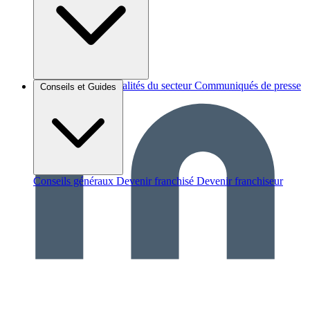
Brèves et actus
Actualités du secteur
Communiqués de presse
Conseils et Guides
Interviews
Conseils généraux
Devenir franchisé
Devenir franchiseur