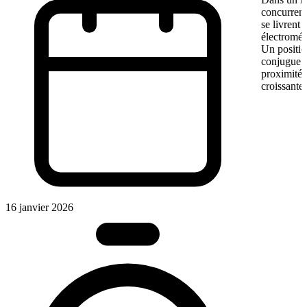
concurrent
se livrent
électromén
Un positio
conjugue pr
proximité.
croissante.
16 janvier 2026