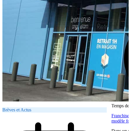
Temps de l
Brèves et Actus
Franchise 
modèle fon
Dans un ma