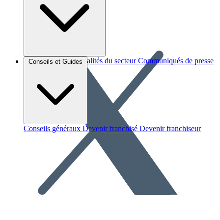
Brèves et actus
Actualités du secteur
Communiqués de presse
Conseils et Guides
Interviews
Conseils généraux
Devenir franchisé
Devenir franchiseur