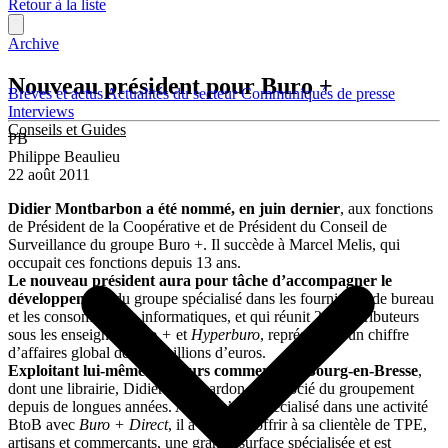
Retour à la liste
Archive
Nouveau président pour Buro +
Brèves et actus
Actualités du secteur
Communiqués de presse
Interviews
Conseils et Guides
PB
Philippe Beaulieu
22 août 2011
Didier Montbarbon a été nommé, en juin dernier
, aux fonctions
de Président de la Coopérative et de Président du Conseil de
Surveillance du groupe Buro +. Il succède à Marcel Melis, qui
occupait ces fonctions depuis 13 ans.
Le nouveau président aura pour tâche d’accompagner le
développement
du groupe spécialisé dans les fournitures de bureau
et les consommables informatiques, et qui réunit 200 distributeurs
sous les enseignes
Buro +
et
Hyperburo
, représentant un chiffre
d’affaires global de 486 millions d’euros.
Exploitant lui-même plusieurs commerces à Bourg-en-Bresse
,
dont une librairie, Didier Montbardon est associé du groupement
depuis de longues années. Après s’être spécialisé dans une activité
BtoB avec
Buro + Direct
, il a souhaité offrir à sa clientèle de TPE,
artisans et commerçants, une grande surface spécialisée et est