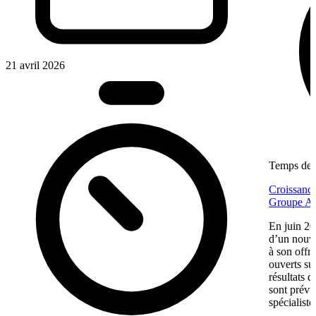
21 avril 2026
Temps de l
Croissance
Groupe Af
En juin 20
d’un nouv
à son offr
ouverts su
résultats d
sont prévu
spécialiste