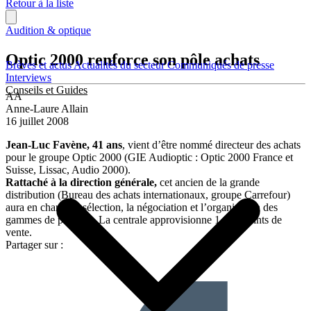
Retour à la liste
Audition & optique
Optic 2000 renforce son pôle achats
Brèves et actus
Actualités du secteur
Communiqués de presse
Interviews
Conseils et Guides
AA
Anne-Laure Allain
16 juillet 2008
Jean-Luc Favène, 41 ans
, vient d’être nommé directeur des achats
pour le groupe Optic 2000 (GIE Audioptic : Optic 2000 France et
Suisse, Lissac, Audio 2000).
Rattaché à la direction générale,
cet ancien de la grande
distribution (Bureau des achats internationaux, groupe Carrefour)
aura en charge la sélection, la négociation et l’organisation des
gammes de produits. La centrale approvisionne 1 675 points de
vente.
Partager sur :