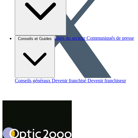
Brèves et actus
Actualités du secteur
Communiqués de presse
Conseils et Guides
Interviews
Conseils généraux
Devenir franchisé
Devenir franchiseur