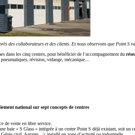
des collaborateurs et des clients. Et nous observons que Point S rassu
êmes dans les cinq centres, pour bénéficier de l’accompagnement du
rése
ers : pneumatiques, révision, vidange, mécanique…
oiement national sur sept concepts de centres
e de vente en libre service.
 une baie « S Glass » intégrée à un centre Point S déjà existant, soit un 
 Génie civil, Agraire…), installé en zone d’activité ou industrielle.