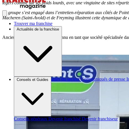
légers comme sur les poids lourds, avec une vingtaine de sites répart
Le groupe s’est engagé dans l’entretien-réparation aux côtés de Point
Macheren (Saint-Avold) et de Freyming illustrent cette dynamique de
Trouver ma franchise
Actualités de la franchise
Anciennement le groupe était connu en tant que société spécialisée da
Brèves et actus
Actualités du secteur
Communiqués de presse
I
Conseils et Guides
Conseils généraux
Devenir franchisé
Devenir franchiseur