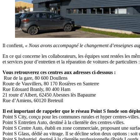
Il confient,
« Nous avons accompagné le changement d’enseignes auprès 
En ce qui concerne les collaborateurs, les équipes sont restées les m
et services pour d’entretien et la réparation de voitures de particuli
Vous retrouverez ces centres aux adresses ci-dessous :
Rue de la gare, 80 600 Doullens
Route de Vauvillers, 80 170 Rosières en Santerre
Rue Edouard Branly, 80 400 Ham
21 route d’Albert, 62450 Abesnes lès Bapaume
Rue d’Amiens, 60120 Breteuil
Il est important de rappeler que le réseau Point S fonde son dépl
Point S City, conçu pour les communes rurales et hyper centres-villes.
Point S Entretien Auto, destiné à la clientèle des centres-villes.
Point S Centre Auto, établi en zone commerciale, proposant une surfac
Point S Glass, dédié au vitrage. Il se décline selon deux options : soit
Point S Industriel, destiné à la clientèle professionnelle (Poids Lourds,