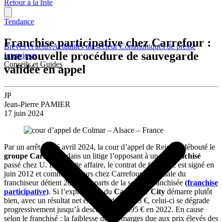
Retour à la liste
Tendance
Franchise participative chez Carrefour :
Brèves et actus
Actualités du secteur
Communiqués de presse
une nouvelle procédure de sauvegarde
Interviews
Conseils et Guides
validée en appel
JP
Jean-Pierre PAMIER
17 juin 2024
Par un arrêt du 16 avril 2024, la cour d’appel de Reims a débouté le
groupe Carrefour
dans un litige l’opposant à un
ex-franchisé
passé chez U. Dans cette affaire, le contrat de franchise est signé en
juin 2012 et comme toujours chez Carrefour, une filiale du
franchiseur détient 26 % des parts de la société franchisée
(franchise
participative)
. Si l’exploitation du
Carrefour City
démarre plutôt
bien, avec un résultat net en 2013 de 66 583 €, celui-ci se dégrade
progressivement jusqu’à descendre à 3 895 € en 2022. En cause
selon le franchisé : la faiblesse de ses marges due aux prix élevés des