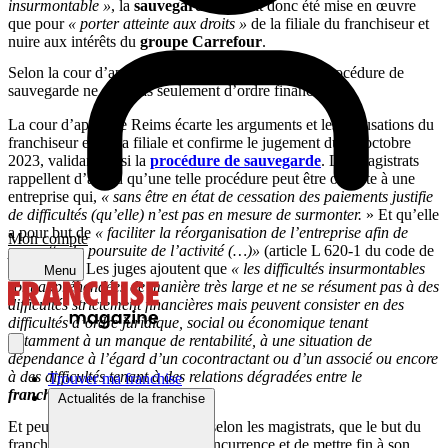
insurmontable »
, la
sauvegarde
n’aurait donc été mise en œuvre
que pour
« porter atteinte aux droits »
de la filiale du franchiseur et
nuire aux intérêts du
groupe Carrefour
.
Selon la cour d’appel, les difficultés justifiant une procédure de
sauvegarde ne sont pas seulement d’ordre financier
La cour d’appel de Reims écarte les arguments et les accusations du
franchiseur et de sa filiale et confirme le jugement du 13 octobre
2023, validant ainsi la
procédure de sauvegarde
. Les magistrats
rappellent d’abord qu’une telle procédure peut être ouverte à une
entreprise qui,
« sans être en état de cessation des paiements justifie
de difficultés (qu’elle) n’est pas en mesure de surmonter.
» Et qu’elle
a pour but de
« faciliter la réorganisation de l’entreprise afin de
Mon compte
permettre la poursuite de l’activité (…)»
(article L 620-1 du code de
commerce). Les juges ajoutent que
« les difficultés insurmontables
Menu
sont appréhendées de manière très large et ne se résument pas à des
difficultés strictement financières mais peuvent consister en des
difficultés d’ordre juridique, social ou économique tenant
notamment à un manque de rentabilité, à une situation de
dépendance à l’égard d’un cocontractant ou d’un associé ou encore
à des difficultés tenant à des relations dégradées entre le
Trouver ma franchise
franchiseur
et le
franchisé
. »
Actualités de la franchise
Et peu importe en l’occurrence, selon les magistrats, que le but du
franchisé ait été de passer à la concurrence et de mettre fin à son