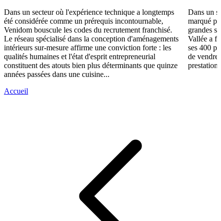
Dans un secteur où l'expérience technique a longtemps
Dans un se
été considérée comme un prérequis incontournable,
marqué par
Venidom bouscule les codes du recrutement franchisé.
grandes su
Le réseau spécialisé dans la conception d'aménagements
Vallée a fa
intérieurs sur-mesure affirme une conviction forte : les
ses 400 po
qualités humaines et l'état d'esprit entrepreneurial
de vendre 
constituent des atouts bien plus déterminants que quinze
prestations
années passées dans une cuisine...
Accueil