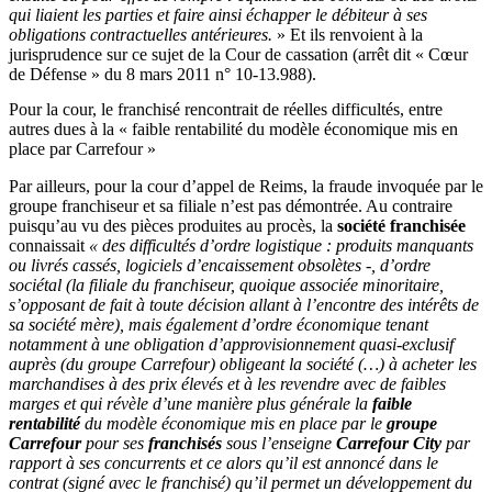
qui liaient les parties et faire ainsi échapper le débiteur à ses
obligations contractuelles antérieures.
» Et ils renvoient à la
jurisprudence sur ce sujet de la Cour de cassation (arrêt dit « Cœur
de Défense » du 8 mars 2011 n° 10-13.988).
Pour la cour, le franchisé rencontrait de réelles difficultés, entre
autres dues à la « faible rentabilité du modèle économique mis en
place par Carrefour »
Par ailleurs, pour la cour d’appel de Reims, la fraude invoquée par le
groupe franchiseur et sa filiale n’est pas démontrée. Au contraire
puisqu’au vu des pièces produites au procès, la
société franchisée
connaissait
« des difficultés d’ordre logistique : produits manquants
ou livrés cassés, logiciels d’encaissement obsolètes -, d’ordre
sociétal (la filiale du franchiseur, quoique associée minoritaire,
s’opposant de fait à toute décision allant à l’encontre des intérêts de
sa société mère), mais également d’ordre économique tenant
notamment à une obligation d’approvisionnement quasi-exclusif
auprès (du groupe Carrefour) obligeant la société (…) à acheter les
marchandises à des prix élevés et à les revendre avec de faibles
marges et qui révèle d’une manière plus générale la
faible
rentabilité
du modèle économique mis en place par le
groupe
Carrefour
pour ses
franchisés
sous l’enseigne
Carrefour City
par
rapport à ses concurrents et ce alors qu’il est annoncé dans le
contrat (signé avec le franchisé) qu’il permet un développement du