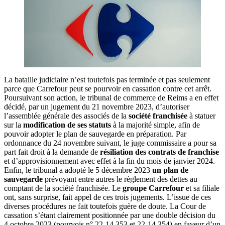
La bataille judiciaire n’est toutefois pas terminée et pas seulement
parce que Carrefour peut se pourvoir en cassation contre cet arrêt.
Poursuivant son action, le tribunal de commerce de Reims a en effet
décidé, par un jugement du 21 novembre 2023, d’autoriser
l’assemblée générale des associés de la
société franchisée
à statuer
sur la
modification de ses statuts
à la majorité simple, afin de
pouvoir adopter le plan de sauvegarde en préparation. Par
ordonnance du 24 novembre suivant, le juge commissaire a pour sa
part fait droit à la demande de
résiliation des contrats de franchise
et d’approvisionnement avec effet à la fin du mois de janvier 2024.
Enfin, le tribunal a adopté le 5 décembre 2023
un plan de
sauvegarde
prévoyant entre autres le règlement des dettes au
comptant de la société franchisée. Le
groupe Carrefour
et sa filiale
ont, sans surprise, fait appel de ces trois jugements. L’issue de ces
diverses procédures ne fait toutefois guère de doute. La Cour de
cassation s’étant clairement positionnée par une double décision du
4 octobre 2023 (pourvois n° 22-14.353 et 22-14.354) en faveur d’un