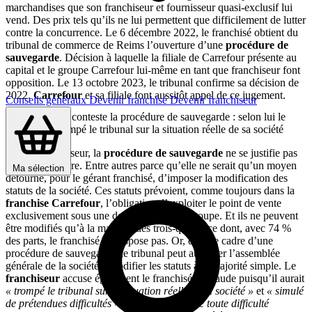
marchandises que son franchiseur et fournisseur quasi-exclusif lui
vend. Des prix tels qu’ils ne lui permettent que difficilement de lutter
contre la concurrence. Le 6 décembre 2022, le franchisé obtient du
tribunal de commerce de Reims l’ouverture d’une
procédure de
sauvegarde
. Décision à laquelle la filiale de Carrefour présente au
capital et le groupe Carrefour lui-même en tant que franchiseur font
opposition. Le 13 octobre 2023, le tribunal confirme sa décision de
2022.
Carrefour
et sa filiale font aussitôt appel de ce jugement.
Conseils généraux
Devenir franchisé
Devenir franchiseur
Le franchiseur conteste la procédure de sauvegarde : selon lui le
franchisé a trompé le tribunal sur la situation réelle de sa société
Pour le franchiseur, la
procédure de sauvegarde
ne se justifie pas
dans cette affaire. Entre autres parce qu’elle ne serait qu’un moyen
Ma sélection
détourné, pour le gérant franchisé, d’imposer la modification des
statuts de la société. Ces statuts prévoient, comme toujours dans la
franchise Carrefour
, l’obligation d’exploiter le point de vente
exclusivement sous une des enseignes du groupe. Et ils ne peuvent
être modifiés qu’à la majorité des trois-quarts, ce dont, avec 74 %
des parts, le franchisé ne dispose pas. Or, dans le cadre d’une
procédure de sauvegarde, le tribunal peut autoriser l’assemblée
générale de la société à modifier les statuts à la majorité simple. Le
franchiseur
accuse également le franchisé de fraude puisqu’il aurait
« trompé le tribunal sur la situation réelle de la société »
et
« simulé
de prétendues difficultés
». «
En l’absence de toute difficulté