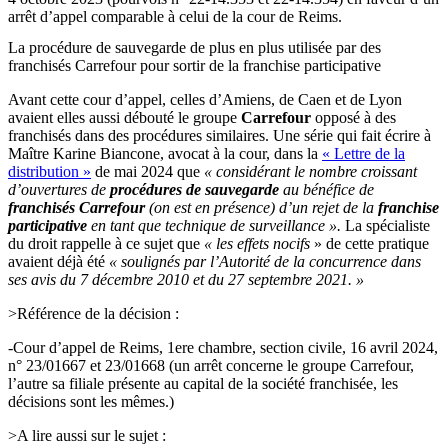
arrêt d’appel comparable à celui de la cour de Reims.
La procédure de sauvegarde de plus en plus utilisée par des
franchisés Carrefour pour sortir de la franchise participative
Avant cette cour d’appel, celles d’Amiens, de Caen et de Lyon
avaient elles aussi débouté le groupe
Carrefour
opposé à des
franchisés dans des procédures similaires. Une série qui fait écrire à
Maître Karine Biancone, avocat à la cour, dans la
« Lettre de la
distribution »
de mai 2024 que
« considérant le nombre croissant
d’ouvertures de
procédures de sauvegarde
au bénéfice de
franchisés Carrefour
(on est en présence) d’un rejet de la
franchise
participative
en tant que technique de surveillance ».
La spécialiste
du droit rappelle à ce sujet que
« les effets nocifs
» de cette pratique
avaient déjà été
« soulignés par l’Autorité de la concurrence dans
ses avis du 7 décembre 2010 et du 27 septembre 2021. »
>Référence de la décision :
-Cour d’appel de Reims, 1ere chambre, section civile, 16 avril 2024,
n° 23/01667 et 23/01668 (un arrêt concerne le groupe Carrefour,
l’autre sa filiale présente au capital de la société franchisée, les
décisions sont les mêmes.)
>A lire aussi sur le sujet :