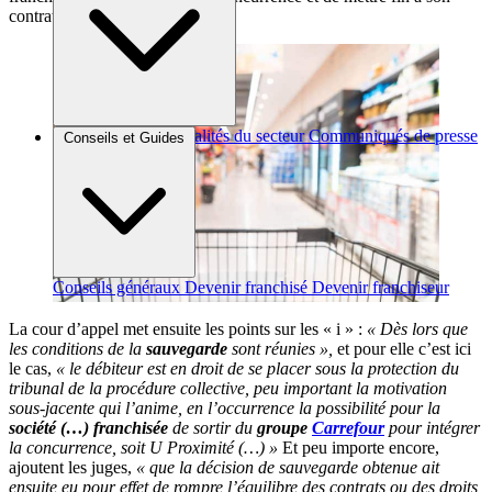
contrat de franchise
Brèves et actus
Actualités du secteur
Communiqués de presse
Conseils et Guides
Interviews
Conseils généraux
Devenir franchisé
Devenir franchiseur
La cour d’appel met ensuite les points sur les « i » :
« Dès lors que
les conditions de la
sauvegarde
sont réunies »,
et pour elle c’est ici
le cas,
« le débiteur est en droit de se placer sous la protection du
tribunal de la procédure collective, peu important la motivation
sous-jacente qui l’anime, en l’occurrence la possibilité pour la
société (…) franchisée
de sortir du
groupe
Carrefour
pour intégrer
la concurrence, soit U Proximité (…) »
Et peu importe encore,
ajoutent les juges,
« que la décision de sauvegarde obtenue ait
ensuite eu pour effet de rompre l’équilibre des contrats ou des droits