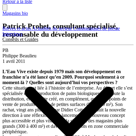
Retour à la liste
Magasins bio
Patrick Prohet, consultant spécialisé,
Brèves et actus
Actualités du secteur
Communiqués de presse
responsable du développement
Interviews
Conseils et Guides
PB
Philippe Beaulieu
1 avril 2011
L’Eau Vive existe depuis 1979 mais son développement en
franchise n’a été lancé qu’en 2009. Pourquoi seulement à ce
moment-là ? Quelles sont aujourd’hui vos perspectives ?
Cette situation est liée à l’histoire de l’entreprise. Au départ elle s’est
spécialisée dans la production de pains biologiques pour toute la
distribution, et a ensuite créé, en complément, quelques points de
vente de produits bio sur de petites surfaces (80 à 150 m²). Son
rachat, vingt ans plus tard, par Didier Cotte a conduit la nouvelle
direction à une réflexion sur le lancement d’un nouveau concept
plus accessible et plus visible. Cela signifiait des magasins plus
grands (300 à 400 m²) et davantage présents en zone commerciale
périphérique.