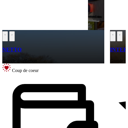
NETTO
INTE
Grande distribution
Grande di
Coup de coeur