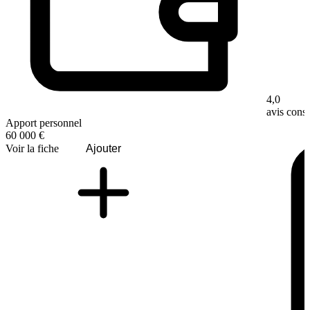
4,0
avis con
Apport personnel
60 000 €
Voir la fiche
Ajouter