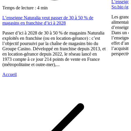
L’enseigne
So.bio (gr
Temps de lecture : 4 min
Les grande
L’enseigne Naturalia veut passer de 30 à 50 % de
alimentair
magasins en franchise d’ici à 2028
d’enseigne
Dans un c
Passer d’ici à 2028 de 30 à 50 % de magasins Naturalia
l’enseigne
exploités en franchise (ou en location-gérance) : c’est
effet d’an
l’objectif poursuivi par la chaîne de magasins bio du
l’acquisit
Groupe Casino. Développé en franchise depuis 2013, et
perspective
en location-gérance depuis 2022, le réseau lancé en
1973 compte à ce jour 214 points de vente en France
(métropolitaine et outre-mer),...
Accueil