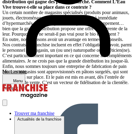
distribution qui gagne des parts de marché. Comment L’Eau
Vive trouve-t-elle sa place dans ce contexte ?
Un certain nombre de magasins spécialisés (produits pour animaux,
jouets, électroménager) sont implantés à proximité immédiate
d’hypermarchés et cela n’a pas handicapé leur développement…
bien que la grande distribution propose une offre concurrente de la
leur. Pourquoi cela ne serait-il pas vrai pour le bio également ?
En outre, nous pensons avoir un avantage en termes de conseils.
Nos contrats de franchise incluent en effet l’obligation d’avoir, parmi
le personnel du magasin, un (ou une) naturopathe ou diététicien(ne).
C’est particulièrement important en ce qui concerne les compléments
alimentaires. Je ne crois pas que la grande distribution ira jusque-là.
Enfin, nous sommes toujours une entreprise de fabrication de pain
Mon compte
bio. Les magasins sont approvisionnés en pâtons surgelés, qui sont
ensuite cuits sur place. Et le pain est mis en avant, dès l’entrée de
Menu
nos points de vente. C’est un vecteur de fidélisation de la clientèle.
Partager sur :
Trouver ma franchise
Actualités de la franchise