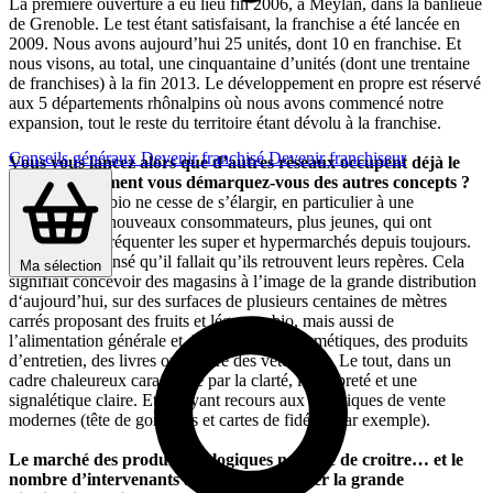
La première ouverture a eu lieu fin 2006, à Meylan, dans la banlieue
de Grenoble. Le test étant satisfaisant, la franchise a été lancée en
2009. Nous avons aujourd’hui 25 unités, dont 10 en franchise. Et
nous visons, au total, une cinquantaine d’unités (dont une trentaine
de franchises) à la fin 2013. Le développement en propre est réservé
aux 5 départements rhônalpins où nous avons commencé notre
expansion, tout le reste du territoire étant dévolu à la franchise.
Conseils généraux
Devenir franchisé
Devenir franchiseur
Vous vous lancez alors que d’autres réseaux occupent déjà le
terrain. Comment vous démarquez-vous des autres concepts ?
Le marché du bio ne cesse de s’élargir, en particulier à une
population de nouveaux consommateurs, plus jeunes, qui ont
l’habitude de fréquenter les super et hypermarchés depuis toujours.
Nous avons pensé qu’il fallait qu’ils retrouvent leurs repères. Cela
Ma sélection
signifiait concevoir des magasins à l’image de la grande distribution
d‘aujourd’hui, sur des surfaces de plusieurs centaines de mètres
carrés proposant des fruits et légumes bio, mais aussi de
l’alimentation générale et diététique, des cosmétiques, des produits
d’entretien, des livres ou encore des vêtements. Le tout, dans un
cadre chaleureux caractérisé par la clarté, la propreté et une
signalétique claire. Et en ayant recours aux techniques de vente
modernes (tête de gondoles et cartes de fidélité par exemple).
Le marché des produits biologiques ne cesse de croitre… et le
nombre d’intervenants aussi, en particulier la grande