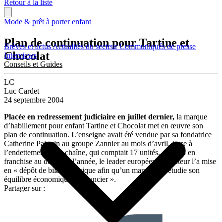
Retour à la liste
Mode & prêt à porter enfant
Plan de continuation pour Tartine et
Brèves et actus
Actualités du secteur
Communiqués de presse
Chocolat
Interviews
Conseils et Guides
LC
Luc Cardet
24 septembre 2004
Placée en redressement judiciaire en juillet dernier,
la marque
d’habillement pour enfant Tartine et Chocolat met en œuvre son
plan de continuation. L’enseigne avait été vendue par sa fondatrice
Catherine Painvin au groupe Zannier au mois d’avril. Face à
l’endettement de la chaîne, qui comptait 17 unités, dont 15 en
franchise au début de l’année, le leader européen du secteur l’a mise
en « dépôt de bilan technique afin qu’un mandataire étudie son
équilibre économique et financier ».
Partager sur :