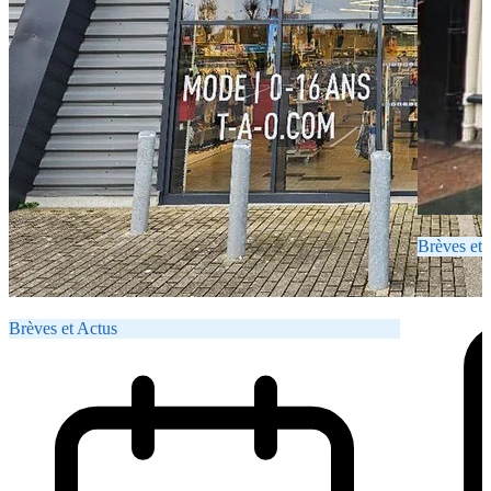
Brèves et 
Brèves et Actus