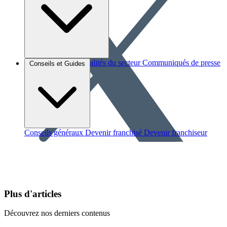
Brèves et actus
Actualités du secteur
Communiqués de presse
Conseils et Guides
Interviews
Conseils généraux
Devenir franchisé
Devenir franchiseur
Plus d'articles
Découvrez nos derniers contenus