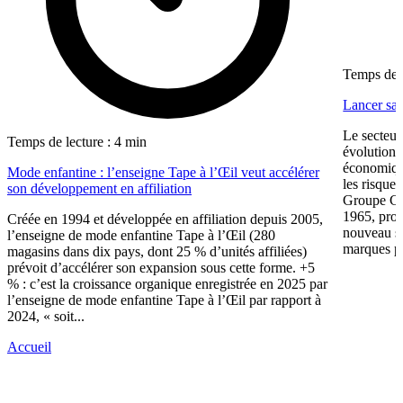
Temps de l
Lancer sa 
Le secteur
Temps de lecture : 4 min
évolution 
économiqu
Mode enfantine : l’enseigne Tape à l’Œil veut accélérer
les risque
son développement en affiliation
Groupe CW
1965, prop
Créée en 1994 et développée en affiliation depuis 2005,
nouveau su
l’enseigne de mode enfantine Tape à l’Œil (280
marques pr
magasins dans dix pays, dont 25 % d’unités affiliées)
prévoit d’accélérer son expansion sous cette forme. +5
% : c’est la croissance organique enregistrée en 2025 par
l’enseigne de mode enfantine Tape à l’Œil par rapport à
2024, « soit...
Accueil