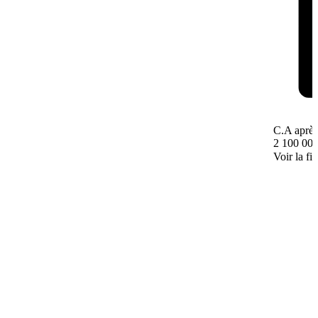
C.A après
2 100 000
Voir la fi