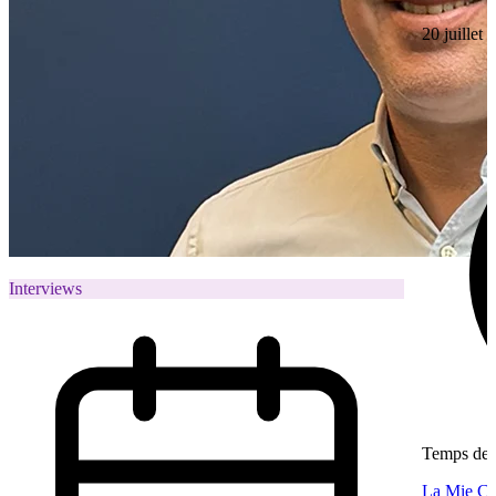
20 juillet
Interviews
Temps de l
La Mie Câl