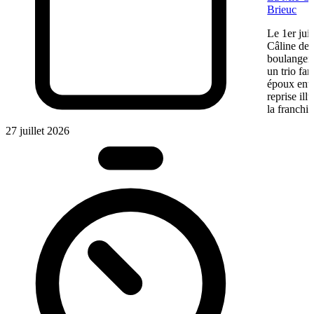
Brieuc
Le 1er jui
Câline de 
boulangeri
un trio fa
époux entre
reprise ill
la franchis
27 juillet 2026