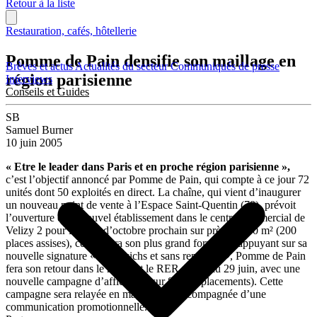
Retour à la liste
Restauration, cafés, hôtellerie
Pomme de Pain densifie son maillage en
Brèves et actus
Actualités du secteur
Communiqués de presse
région parisienne
Interviews
Conseils et Guides
SB
Samuel Burner
10 juin 2005
« Etre le leader dans Paris et en proche région parisienne »,
c’est l’objectif annoncé par Pomme de Pain, qui compte à ce jour 72
unités dont 50 exploités en direct. La chaîne, qui vient d’inaugurer
un nouveau point de vente à l’Espace Saint-Quentin (78), prévoit
l’ouverture d’un nouvel établissement dans le centre commercial de
Velizy 2 pour le mois d’octobre prochain sur près de 300 m² (200
places assises), ce qui sera son plus grand format. S’appuyant sur sa
nouvelle signature « Sandwichs et sans reproche », Pomme de Pain
fera son retour dans le métro et le RER du 14 au 29 juin, avec une
nouvelle campagne d’affichage (sur 810 emplacements). Cette
campagne sera relayée en magasins et accompagnée d’une
communication promotionnelle.