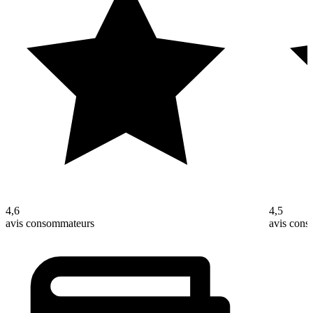
4,6
4,5
avis consommateurs
avis con