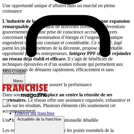
Une opportunité unique d’affaires dans un marché en pleine
croissance
L’industrie de la rénovation énergétique connaît une expansion
remarquable.
L’apparition de nouvelles normes, les subventions
gouvernementales, une prise de conscience accrue des foyers
concernant leur consommation d’énergie et l’urgence climatique
engendrent un besoin constant et considérable. Ce marché, jugé
parmi les plus prometteurs de la décennie, propose une véritable
opportunité pour les entrepreneurs.
Intégrer
PPF
signifie rejoindre
un réseau déjà établi et efficace.
Il s’agit de bénéficier de
techniques éprouvées et d’un soutien robuste qui permettent aux
entrepreneurs de démarrer rapidement, efficacement et sans
Mon compte
inquiétude.
Menu
Un soutien intégral pour assurer la performance
Dans son modèle,
PPF
place au centre la réussite de ses
partenaires.
Le réseau offre une assistance organisée, exhaustive et
axée sur les résultats. Plusieurs éléments clés soutiennent cet
accompagnement.
Trouver ma franchise
Actualités de la franchise
Une formation technique et opérationnelle détaillée
Les entrepreneurs sont formés sur les points essentiels de la