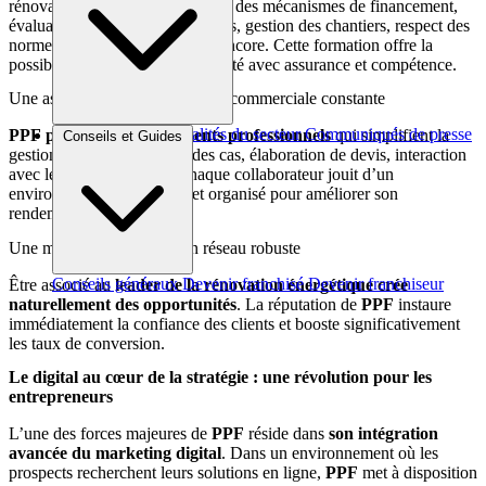
rénovation énergétique : maîtrise des mécanismes de financement,
évaluation des besoins des clients, gestion des chantiers, respect des
normes réglementaires, et plus encore. Cette formation offre la
possibilité de commencer l’activité avec assurance et compétence.
Une assistance administrative et commerciale constante
Brèves et actus
Actualités du secteur
Communiqués de presse
PPF
propose des instruments professionnels
qui simplifient la
Conseils et Guides
Interviews
gestion quotidienne : suivi des cas, élaboration de devis, interaction
avec le client, rapport… Chaque collaborateur jouit d’un
environnement bien défini et organisé pour améliorer son
rendement.
Une marque puissante et un réseau robuste
Conseils généraux
Devenir franchisé
Devenir franchiseur
Être associé au
leader de la rénovation énergétique
crée
naturellement des opportunités
. La réputation de
PPF
instaure
immédiatement la confiance des clients et booste significativement
les taux de conversion.
Le digital au cœur de la stratégie : une révolution pour les
entrepreneurs
L’une des forces majeures de
PPF
réside dans
son intégration
avancée du
marketing digital
. Dans un environnement où les
prospects recherchent leurs solutions en ligne,
PPF
met à disposition