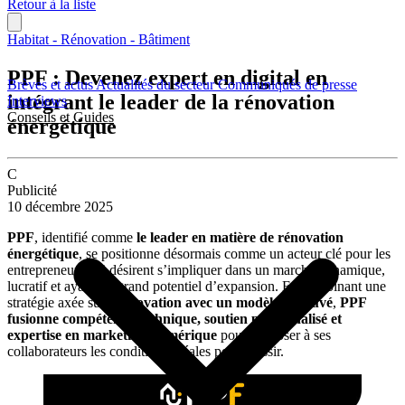
Retour à la liste
Habitat - Rénovation - Bâtiment
PPF : Devenez expert en digital en
Brèves et actus
Actualités du secteur
Communiqués de presse
intégrant le leader de la rénovation
Interviews
Conseils et Guides
énergétique
C
Publicité
10 décembre 2025
PPF
, identifié comme
le leader en matière de rénovation
énergétique
, se positionne désormais comme un acteur clé pour les
entrepreneurs qui désirent s’impliquer dans un marché dynamique,
lucratif et ayant un grand potentiel d’expansion. En combinant une
stratégie axée sur
l’innovation avec un modèle éprouvé
,
PPF
fusionne compétence technique, soutien personnalisé et
expertise en marketing numérique
pour proposer à ses
collaborateurs les conditions idéales pour réussir.