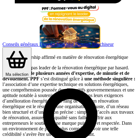
Conseils généraux
Devenir franchisé
Devenir franchiseur
PPF : un leadership affirmé en matière de rénovation énergétique
On ne devient pas leader de la rénovation énergétique par hasard.
C’est le fruit de plusieurs années d’expertise, de minutie et de
Ma sélection
dévouement.
PPF
s’est distingué grâce à
une méthode singulière :
l’association d’une expertise technique en solutions énergétiques,
une compréhension poussée des dispositifs gouvernementaux et une
aptitude notable à soutenir les particuliers dans leurs exigences
d’amélioration énergétique. Ce rang de leader en rénovation
énergétique est le résultat d’une organisation robuste, d’un réseau
bien structuré et d’une vision précise : simplifier l’accès aux travaux
de rénovation, assurer une qualité sans faille et offrir aux
entrepreneurs le soutien d’une marque puissante et respectée. Dans
un environnement de plus en plus compétitif, avoir une telle
crédibilité s’avère être un avantage déterminant.