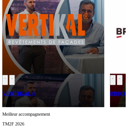
VERTIKAL®
BRIC
Habitat - Rénovation - Bâtiment
Décoratio
Meilleur accompagnement
TM2F 2026