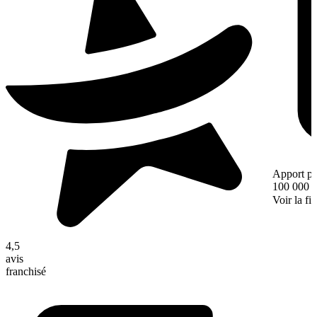
Apport pe
100 000 
Voir la fi
4,5
avis
franchisé