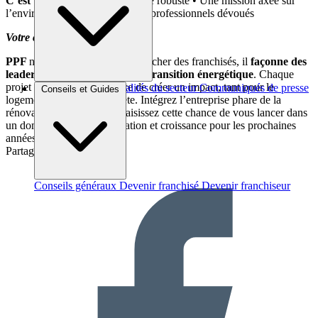
C’est :
• Un modèle économique robuste • Une mission axée sur
l’environnement • Un réseau de professionnels dévoués
Votre chance débute ici.
PPF
ne se contente pas d’embaucher des franchisés, il
façonne des
leaders dans le domaine de la transition énergétique
. Chaque
projet représente une chance de créer un impact, tant pour le
Brèves et actus
Actualités du secteur
Communiqués de presse
Conseils et Guides
logement que pour la planète. Intégrez l’entreprise phare de la
Interviews
rénovation énergétique et saisissez cette chance de vous lancer dans
un domaine à forte signification et croissance pour les prochaines
années !
Partager sur :
Conseils généraux
Devenir franchisé
Devenir franchiseur