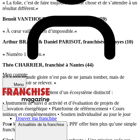
«
La folie, c’est de faire toujours la même chose et de s’attendre à un
résultat différent.
«
Benoît VANTHOURNOUT, franchisé à Lille (59)
«
À cœur vaillant, rien d’impossible.
«
Arthur BRAGA & Daniel PARISOT, franchisés à Troyes (10)
«
Numéro 1 ou rien.
«
Théo CHARRIER, franchisé à Nantes (44)
Mon compte
«
La plus grande gloire n’est pas de ne jamais tomber, mais de
toujours savoir se relever.
«
Menu
Les franchisés PPF profitent d’un écosystème distinctif :
• Instrument de suivi d’activité et d’évaluation de projets de
rénovation énergétique • Plateforme de référencement • Cours
initiaux et complémentaires • Soutien individualisé au jour le jour
Trouver ma franchise
Pour les entrepreneurs ambitieux, PPF offre bien plus qu’une simple
Actualités de la franchise
franchise