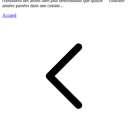
constituent des atouts bien plus déterminants que quinze
contraire d
années passées dans une cuisine...
Accueil