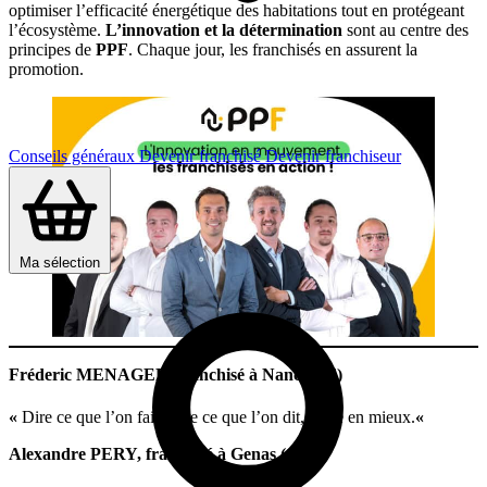
optimiser l’efficacité énergétique des habitations tout en protégeant
l’écosystème.
L’innovation et la détermination
sont au centre des
principes de
PPF
. Chaque jour, les franchisés en assurent la
promotion.
Conseils généraux
Devenir franchisé
Devenir franchiseur
Ma sélection
Fréderic MENAGER, franchisé à Nancy (54)
«
Dire ce que l’on fait, faire ce que l’on dit, voire en mieux.
«
Alexandre PERY, franchisé à Genas (69)