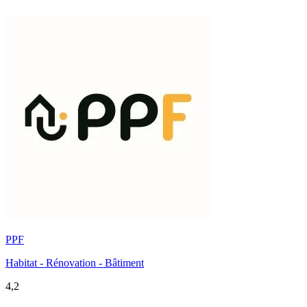
PPF
Habitat - Rénovation - Bâtiment
4,2