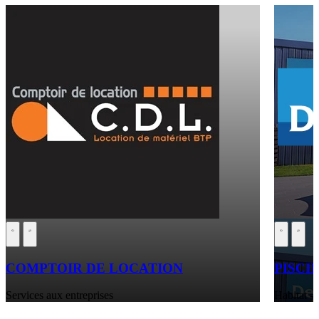
COMPTOIR DE LOCATION
PISCI
Services aux entreprises
Habitat -