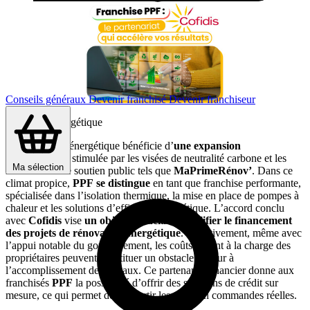
Conseils généraux
Devenir franchisé
Devenir franchiseur
Transition énergétique
La rénovation énergétique bénéficie d’
une expansion
remarquable
, stimulée par les visées de neutralité carbone et les
Ma sélection
mécanismes de soutien public tels que
MaPrimeRénov’
. Dans ce
climat propice,
PPF
se distingue
en tant que franchise performante,
spécialisée dans l’isolation thermique, la mise en place de pompes à
chaleur et les solutions d’efficacité énergétique. L’accord conclu
avec
Cofidis
vise
un objectif crucial : simplifier le financement
des projets de rénovation énergétique
. Effectivement, même avec
l’appui notable du gouvernement, les coûts restant à la charge des
propriétaires peuvent constituer un obstacle majeur à
l’accomplissement des travaux. Ce partenariat financier donne aux
franchisés
PPF
la possibilité d’offrir des solutions de crédit sur
mesure, ce qui permet de convertir les devis en commandes réelles.