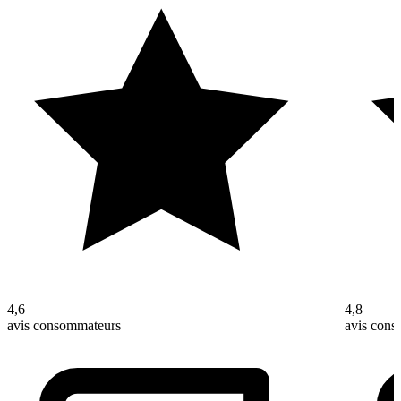
4,6
4,8
avis consommateurs
avis con