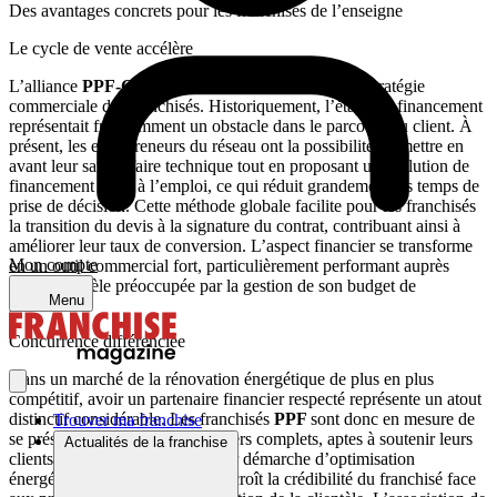
Des avantages concrets pour les franchisés de l’enseigne
Le cycle de vente accélère
L’alliance
PPF-Cofidis
transforme radicalement la stratégie
commerciale des franchisés. Historiquement, l’étape de financement
représentait fréquemment un obstacle dans le parcours du client. À
présent, les entrepreneurs du réseau ont la possibilité de mettre en
avant leur savoir-faire technique tout en proposant une solution de
financement prête à l’emploi, ce qui réduit grandement les temps de
prise de décision. Cette méthode globale facilite pour les franchisés
la transition du devis à la signature du contrat, contribuant ainsi à
améliorer leur taux de conversion. L’aspect financier se transforme
Mon compte
en un outil commercial fort, particulièrement performant auprès
d’une clientèle préoccupée par la gestion de son budget de
Menu
rénovation.
Concurrence différenciée
Dans un marché de la rénovation énergétique de plus en plus
compétitif, avoir un partenaire financier respecté représente un atout
distinctif considérable. Les franchisés
PPF
sont donc en mesure de
Trouver ma franchise
se présenter comme des conseillers complets, aptes à soutenir leurs
Actualités de la franchise
clients du début à la fin dans leur démarche d’optimisation
énergétique. Cette plus-value accroît la crédibilité du franchisé face