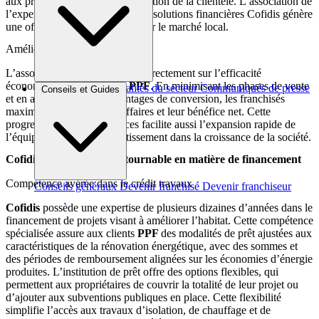
aux prospects et aide à la fidélisation de la clientèle. L’association de
l’expertise technique
PPF
et des solutions financières Cofidis génère
une offre de valeur distinctive sur le marché local.
Amélioration de la rentabilité
L’association financière influe directement sur l’efficacité
économique des franchises
PPF
. En minimisant les phases de vente
Brèves et actus
Actualités du secteur
Communiqués de presse
Conseils et Guides
et en améliorant les pourcentages de conversion, les franchisés
Interviews
maximisent leur chiffre d’affaires et leur bénéfice net. Cette
progression des performances facilite aussi l’expansion rapide de
l’équipe de vente et l’investissement dans la croissance de la société.
Cofidis : un acteur incontournable en matière de financement
Compétence avérée dans le crédit travaux
Conseils généraux
Devenir franchisé
Devenir franchiseur
Cofidis
possède une expertise de plusieurs dizaines d’années dans le
financement de projets visant à améliorer l’habitat. Cette compétence
spécialisée assure aux clients
PPF
des modalités de prêt ajustées aux
caractéristiques de la rénovation énergétique, avec des sommes et
des périodes de remboursement alignées sur les économies d’énergie
produites. L’institution de prêt offre des options flexibles, qui
permettent aux propriétaires de couvrir la totalité de leur projet ou
d’ajouter aux subventions publiques en place. Cette flexibilité
simplifie l’accès aux travaux d’isolation, de chauffage et de