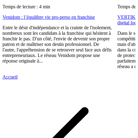
Temps de lecture : 4 min
Temps de l
Venidom : l’équilibre vie pro-perso en franchise
VERTIKAL®
digital loc
Entre le désir d'indépendance et la crainte de l'isolement,
nombreux sont les candidats à la franchise qui hésitent à
Dans le se
franchir le pas. D'un côté, l'envie de devenir son propre
compétitio
patron et de maîtriser son destin professionnel. De
mais d'ab
l'autre, l'appréhension de se retrouver seul face aux défis
dans la co
entrepreneuriaux. Le réseau Venidom propose une
de protect
réponse originale à...
parfaiteme
réseau a d
Accueil