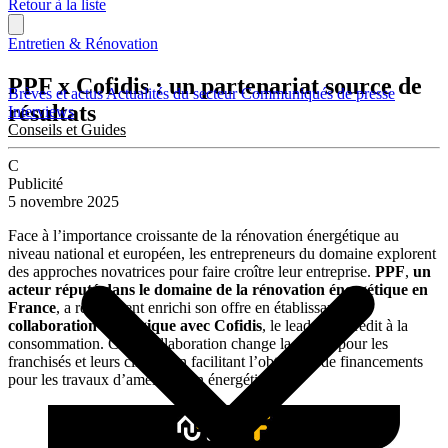
Retour à la liste
Entretien & Rénovation
PPF x Cofidis : un partenariat source de
Brèves et actus
Actualités du secteur
Communiqués de presse
résultats
Interviews
Conseils et Guides
C
Publicité
5 novembre 2025
Face à l’importance croissante de la rénovation énergétique au
niveau national et européen, les entrepreneurs du domaine explorent
des approches novatrices pour faire croître leur entreprise.
PPF
,
un
acteur réputé dans le domaine de la rénovation énergétique en
France
, a récemment enrichi son offre en établissant
une
collaboration stratégique avec Cofidis
, le leader du crédit à la
consommation. Cette collaboration change la donne pour les
franchisés et leurs clients, en facilitant l’obtention de financements
pour les travaux d’amélioration énergétique.