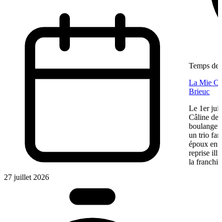
Temps de l
La Mie Câl
Brieuc
Le 1er jui
Câline de 
boulangeri
un trio fa
époux entre
reprise ill
la franchis
27 juillet 2026