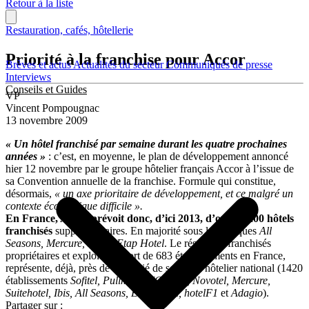
Retour à la liste
Restauration, cafés, hôtellerie
Priorité à la franchise pour Accor
Brèves et actus
Actualités du secteur
Communiqués de presse
Interviews
Conseils et Guides
VP
Vincent Pompougnac
13 novembre 2009
« Un hôtel franchisé par semaine durant les quatre prochaines
années »
: c’est, en moyenne, le plan de développement annoncé
hier 12 novembre par le groupe hôtelier français Accor à l’issue de
sa Convention annuelle de la franchise. Formule qui constitue,
désormais,
« un axe prioritaire de développement, et ce malgré un
contexte économique difficile ».
En France, Accor prévoit donc, d’ici 2013, d’ouvrir 200 hôtels
franchisés
supplémentaires. En majorité sous les marques
All
Seasons, Mercure, Ibis
et
Etap Hotel
. Le réseau de franchisés
propriétaires et exploitants, fort de 683 établissements en France,
représente, déjà, près de la moitié de son parc hôtelier national (1420
établissements
Sofitel, Pullman, MGallery, Novotel, Mercure,
Suitehotel, Ibis, All Seasons, Etap Hotel, hotelF1
et
Adagio
).
Partager sur :