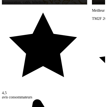
Restauration, cafés, hôtellerie
Commerce 
Meilleur
TM2F 20
4,5
avis consommateurs