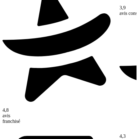
3,9
avis con
4,8
avis
franchisé
4,3