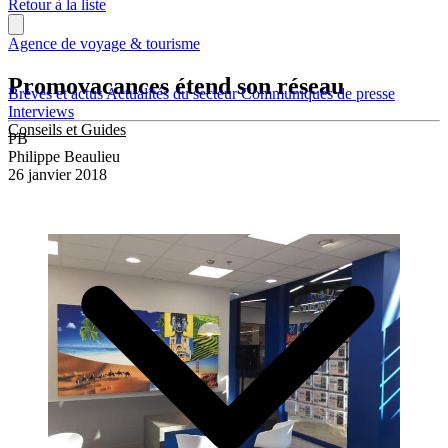
Retour à la liste
Agence de voyage & tourisme
Promovacances étend son réseau
Brèves et actus
Actualités du secteur
Communiqués de presse
Interviews
Conseils et Guides
PB
Philippe Beaulieu
26 janvier 2018