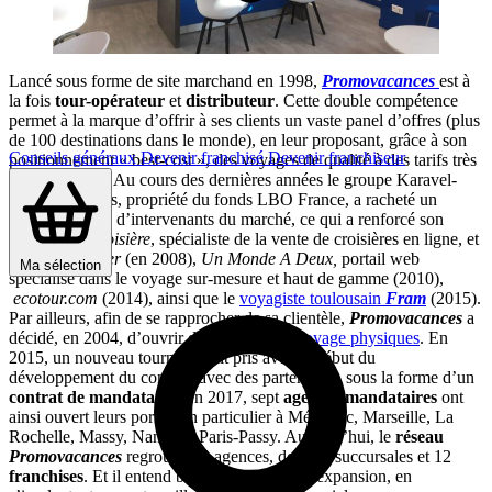
Lancé sous forme de site marchand en 1998,
Promovacances
est à
la fois
tour-opérateur
et
distributeur
. Cette double compétence
permet à la marque d’offrir à ses clients un vaste panel d’offres (plus
de 100 destinations dans le monde), en leur proposant, grâce à son
Conseils généraux
Devenir franchisé
Devenir franchiseur
positionnement « best-cost », des voyages de qualité à des tarifs très
concurrentiels. Au cours des dernières années le groupe Karavel-
Promovacances, propriété du fonds LBO France, a racheté un
certain nombre d’intervenants du marché, ce qui a renforcé son
assise :
AB Croisière
, spécialiste de la vente de croisières en ligne, et
Partir Pas Cher
(en 2008),
Un Monde A Deux,
portail web
Ma sélection
spécialisé dans le voyage sur-mesure et haut de gamme (2010),
ecotour.com
(2014), ainsi que le
voyagiste toulousain
Fram
(2015).
Par ailleurs, afin de se rapprocher de sa clientèle,
Promovacances
a
décidé, en 2004, d’ouvrir des
agences de voyage physiques
. En
2015, un nouveau tournant était pris avec le début du
développement du concept avec des partenaires, sous la forme d’un
contrat de mandataire
. En 2017, sept
agences mandataires
ont
ainsi ouvert leurs portes, en particulier à Mérignac, Marseille, La
Rochelle, Massy, Nancy et Paris-Passy. Aujourd’hui, le
réseau
Promovacances
regroupe 60 agences, dont 48 succursales et 12
franchises
. Et il entend bien poursuivre son expansion, en