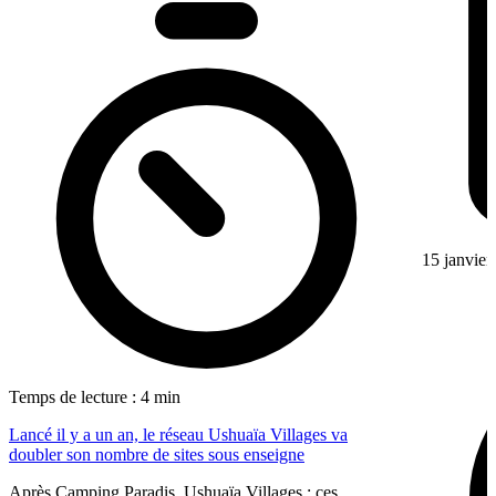
15 janvier
Temps de lecture : 4 min
Lancé il y a un an, le réseau Ushuaïa Villages va
doubler son nombre de sites sous enseigne
Après Camping Paradis, Ushuaïa Villages : ces