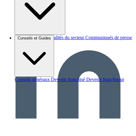
Brèves et actus
Actualités du secteur
Communiqués de presse
Conseils et Guides
Interviews
Conseils généraux
Devenir franchisé
Devenir franchiseur