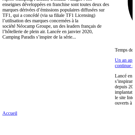
enseignes développées en franchise sont toutes deux des
marques dérivées d’émissions populaires diffusées sur
TF1, qui a concédé (via sa filiale TF1 Licensing)
l’utilisation des marques concernées à la
société Néocamp Groupe, un des leaders français de
l’hôtellerie de plein air. Lancée en janvier 2020,
Camping Paradis s’inspire de la série...
Temps de l
Un an aprè
continue de
Lancé en j
s’inspiran
depuis 20
implantati
le site Int
ouverts à 
Accueil