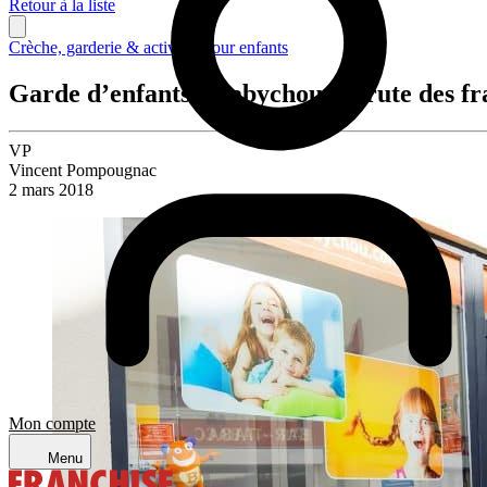
Retour à la liste
Crèche, garderie & activités pour enfants
Garde d’enfants : Babychou recrute des fra
VP
Vincent Pompougnac
2 mars 2018
Mon compte
Menu