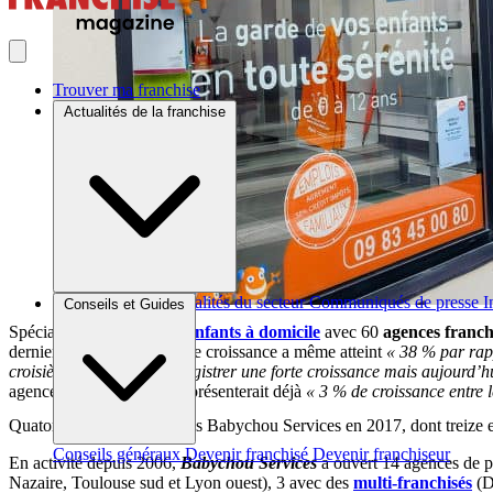
Trouver ma franchise
Actualités de la franchise
Brèves et actus
Actualités du secteur
Communiqués de presse
I
Conseils et Guides
Spécialiste de la
garde d’enfants à domicile
avec 60
agences franch
dernier trimestre 2017, cette croissance a même atteint
« 38 % par rapp
croisière continuent d’enregistrer une forte croissance mais aujourd’h
agences créées en 2017 représenterait déjà
« 3 % de croissance entre l
Quatorze nouvelles agences Babychou Services en 2017, dont treize e
Conseils généraux
Devenir franchisé
Devenir franchiseur
En activité depuis 2006,
Babychou Services
a ouvert 14 agences de 
Nazaire, Toulouse sud et Lyon ouest), 3 avec des
multi-franchisés
(Di