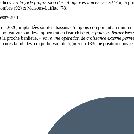
s liées
« à la forte progression des 14 agences lancées en 2017 »,
expli
ombes (92) et Maisons-Laffitte (78).
mestre 2018
s en 2020, implantées sur des bassins d’emplois comportant au minimum
tend poursuivre son développement en
franchise
et,
« pour les
franchisés
à
et la proche banlieue,
« voire une opération de croissance externe perme
iliaires familiales, ce qui lui vaut de figurer en 133ème position dans le