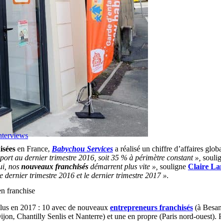
nterviews
isées
en France,
Babychou Services
a réalisé un chiffre d’affaires gl
ort au dernier trimestre 2016, soit 35 % à périmètre constant »,
soulig
ui, nos
nouveaux franchisés
démarrent plus vite »,
souligne
Claire La
e dernier trimestre 2016 et le dernier trimestre 2017 ».
n franchise
plus en 2017 : 10 avec de nouveaux
entrepreneurs franchisés
(à Besan
jon, Chantilly Senlis et Nanterre) et une en propre (Paris nord-ouest).