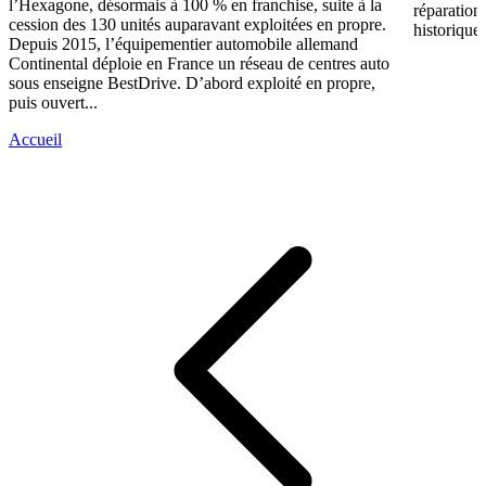
l’Hexagone, désormais à 100 % en franchise, suite à la
réparation
cession des 130 unités auparavant exploitées en propre.
historique 
Depuis 2015, l’équipementier automobile allemand
Continental déploie en France un réseau de centres auto
sous enseigne BestDrive. D’abord exploité en propre,
puis ouvert...
Accueil