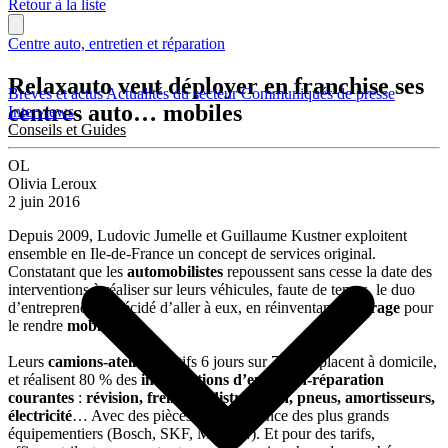
Retour à la liste
Centre auto, entretien et réparation
Relaxauto veut déployer en franchise ses
Brèves et actus
Actualités du secteur
Communiqués de presse
centres auto… mobiles
Interviews
Conseils et Guides
OL
Olivia Leroux
2 juin 2016
Depuis 2009, Ludovic Jumelle et Guillaume Kustner exploitent
ensemble en Ile-de-France un concept de services original.
Constatant que les
automobilistes
repoussent sans cesse la date des
interventions à réaliser sur leurs véhicules, faute de temps, le duo
d’entrepreneur a décidé d’aller à eux, en réinventant le
garage
pour
le rendre
mobile
.
Leurs
camions-ateliers
, actifs 6 jours sur 7, se déplacent à domicile,
et réalisent 80 % des
interventions d’entretien-réparation
courantes
:
révision, freinage, distribution, pneus, amortisseurs,
électricité
… Avec des pièces en provenance des plus grands
équipementiers (Bosch, SKF, Motul…). Et pour des tarifs,