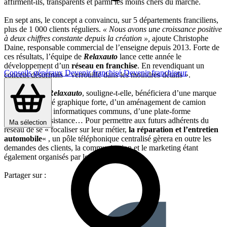
affirment-ils, transparents et parmi les moins chers du marché.
En sept ans, le concept a convaincu, sur 5 départements franciliens,
plus de 1 000 clients réguliers.
« Nous avons une croissance positive
à deux chiffres constante depuis la création »,
ajoute Christophe
Daine, responsable commercial de l’enseigne depuis 2013. Forte de
ces résultats, l’équipe de
Relaxauto
lance cette année le
développement d’un
réseau en franchise
. En revendiquant un
Conseils généraux
Devenir franchisé
Devenir franchiseur
concept désormais « verrouillé dans les moindres détails ».
Le
franchisé
Relaxauto
, souligne-t-elle, bénéficiera d’une marque
et d’une identité graphique forte, d’un aménagement de camion
étudié, d’outils informatiques communs, d’une plate-forme
technique d’assistance… Pour permettre aux futurs adhérents du
Ma sélection
réseau de se « focaliser sur leur métier,
la réparation et l’entretien
automobile
« , un pôle téléphonique centralisé gèrera en outre les
demandes des clients, la communication et le marketing étant
également organisés par le siège.
Partager sur :