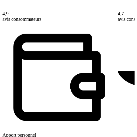
4,9
4,7
avis consommateurs
avis con
Apport personnel