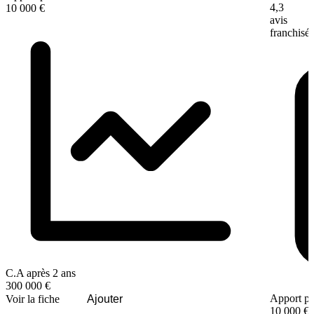
4,3
10 000 €
avis
franchisé
C.A après 2 ans
300 000 €
Apport pe
Voir la fiche
Ajouter
10 000 €