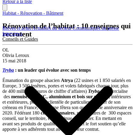
Retour à la liste
Habitat - Rénovation - Bâtiment
Rénovation de l’habitat : 10 enseignes qui
Brèves et actus
Actualités du secteur
Communiqués de presse
recrutent
Interviews
Conseils et Guides
OL
Olivia Leroux
15 mai 2018
Tryba
: un leader qui évolue avec son temps
Émanation du groupe alsacien
Atrya
(22 usines et 1 850 salariés en
Europe, 3 500 fenêtres, portes et volets fabriqués chaque jour, plus
de 400 millions d’euros de chiffre d’affaires)
Tryba
commercialise
des
menuiseries PVC, aluminium et bois sur mesure
, intérieures
et extérieures, pour une clientèle de particuliers. Leader de son
créneau en France, l’enseigne fêtera son quarantième anniversaire en
2020. Fédérant 180
concessionnaires
, propriétaires de 300 espaces
conseil, sur le territoire, elle continue de recruter. En mettant en
avant ses produits de qualité, sa notoriété et le fort soutien qu’elle
apporte à ses adhérents tout au long de leur contrat.