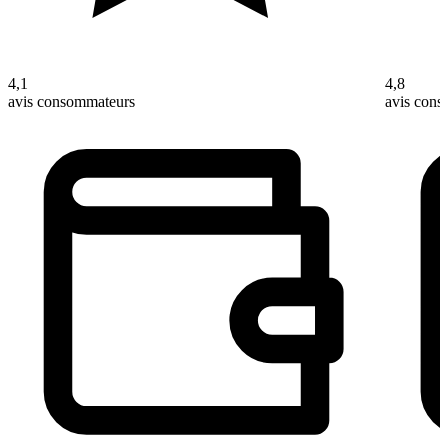
4,1
4,8
avis consommateurs
avis con