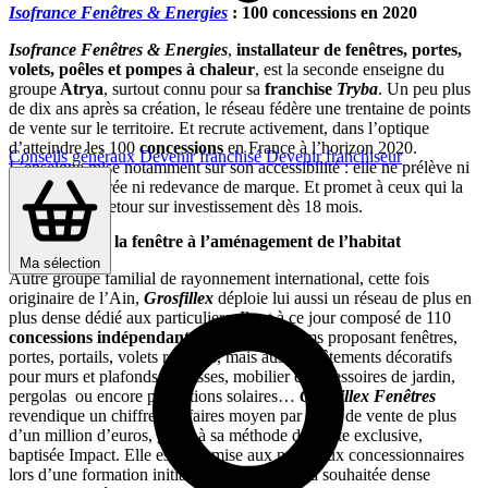
Isofrance Fenêtres & Energies
: 100 concessions en 2020
Isofrance Fenêtres & Energies
,
installateur de fenêtres, portes,
volets, poêles et pompes à chaleur
, est la seconde enseigne du
groupe
Atrya
, surtout connu pour sa
franchise
Tryba
. Un peu plus
de dix ans après sa création, le réseau fédère une trentaine de points
de vente sur le territoire. Et recrute activement, dans l’optique
d’atteindre les 100
concessions
en France à l’horizon 2020.
Conseils généraux
Devenir franchisé
Devenir franchiseur
L’enseigne mise notamment sur son accessibilité : elle ne prélève ni
de droits d’entrée ni redevance de marque. Et promet à ceux qui la
rejoignent un retour sur investissement dès 18 mois.
Grosfillex
: de la fenêtre à l’aménagement de l’habitat
Ma sélection
Autre groupe familial de rayonnement international, cette fois
originaire de l’Ain,
Grosfillex
déploie lui aussi un réseau de plus en
plus dense dédié aux particuliers. Il est à ce jour composé de 110
concessions indépendantes
. Des showrooms proposant fenêtres,
portes, portails, volets roulants, mais aussi revêtements décoratifs
pour murs et plafonds, terrasses, mobilier et accessoires de jardin,
pergolas ou encore protections solaires…
Grosfillex Fenêtres
revendique un chiffre d’affaires moyen par point de vente de plus
d’un million d’euros, grâce à sa méthode de vente exclusive,
baptisée Impact. Elle est transmise aux nouveaux concessionnaires
lors d’une formation initiale, que l’enseigne a souhaitée dense