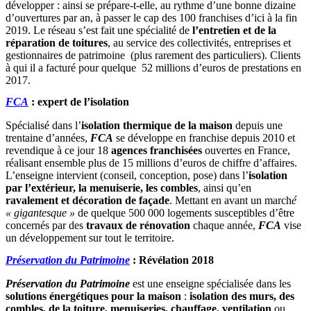
développer : ainsi se prépare-t-elle, au rythme d’une bonne dizaine
d’ouvertures par an, à passer le cap des 100 franchises d’ici à la fin
2019. Le réseau s’est fait une spécialité de
l’entretien et de la
réparation de toitures
, au service des collectivités, entreprises et
gestionnaires de patrimoine (plus rarement des particuliers). Clients
à qui il a facturé pour quelque 52 millions d’euros de prestations en
2017.
FCA
: expert de l’isolation
Spécialisé dans l’
isolation thermique de la maison
depuis une
trentaine d’années,
FCA
se développe en franchise depuis 2010 et
revendique à ce jour 18
agences franchisées
ouvertes en France,
réalisant ensemble plus de 15 millions d’euros de chiffre d’affaires.
L’enseigne intervient (conseil, conception, pose) dans l’
isolation
par l’extérieur, la menuiserie, les combles
, ainsi qu’en
ravalement et décoration de façade
. Mettant en avant un march
é
« gigantesque »
de quelque 500 000 logements susceptibles d’être
concernés par des
travaux de rénovation
chaque année,
FCA
vise
un développement sur tout le territoire.
Préservation du Patrimoine
: Révélation 2018
Préservation du Patrimoine
est une enseigne spécialisée dans les
solutions énergétiques pour la maison
:
isolation des murs, des
combles, de la toiture, menuiseries, chauffage, ventilation
ou