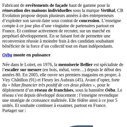
Fabricant de
revêtements de façade
haut de gamme pour la
rénovation des maisons individuelles
sous la marque
Vertikal
, CB
Evolution propose depuis plusieurs années à des entrepreneurs
d’exploiter son savoir-faire sous contrat de
concession
. L’enseigne
compte à ce jour plus d’une vingtaine de partenaires partout en
France. Et continue activement de recruter, sur un marché en
perpétuel développement. En se faisant fort de permettre une
reconversion réussie à moindre frais à des candidats souhaitant
bénéficier de la force d’un collectif tout en étant indépendants.
Oéba
monte en puissance
Née dans le Loiret, en 1976, la
menuiserie Bellier
est spécialiste de
l’
escalier sur mesure
(en bois, métal, verre…) depuis le début des
années 80. En 2005, elle ouvre ses premiers magasins en propre, à
Viry Châtillon (91) et Fleury les Aubrais (45). Avant d’opter, forte
du «
bilan financier très positif de ces deux pilotes »,
pour le
déploiement d’un
réseau de franchises
, sous la bannière
Oéba
. Le
réseau s’est depuis développé doucement : l’enseigne revendique
une stratégie de croissance maîtrisée. Elle fédère ainsi à ce jour 5
unités. Et souhaite continuer à essaimer, partout en France.
Partager sur :