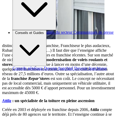
Brèves et actus
Actualités du secteur
Communiqués de presse
Conseils et Guides
Interviews
distinctions (Espoir de la franchise, Franchiseur le plus audacieux,
Ruban d’Argent de la FFF…) Il faut dire que l’enseigne affiche
l’une des plus belles réussites en franchise récentes. Sur son marché
de niche, la
réparation et modernisation de volets roulants et
stores
, elle est ainsi parvenue à lancer en moins d’une décennie,
Conseils généraux
Devenir franchisé
Devenir franchiseur
quelque 180 franchises et a atteint, en 2017, un chiffre d’affaires
réseau de 27,5 millions d’euros. Outre sa spécialisation, l’autre atout
de la
franchise
Repar’stores
est son coût. Le concept ne nécessitant
pas de local commercial, mais uniquement un véhicule utilitaire, il
est accessible dès 5000 € d’apport personnel. Pour un investissement
maximum de 45000 €.
Attila
: un spécialiste de la toiture en pleine ascension
Créée en 2003 et déployée en franchise depuis 2006,
Attila
compte
déjà près de 80 agences sur le territoire. Et l’enseigne continue à se