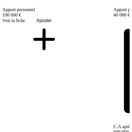
Apport personnel
Apport pe
100 000 €
40 000 €
Voir la fiche
Ajouter
C.A après
600 000 