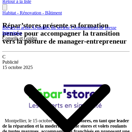
Retour à la liste
Habitat - Rénovation - Bâtiment
Répar’stores présente sa formation
Brèves et actus
Actualités du secteur
Communiqués de presse
pensée pour accompagner la transition
Interviews
Conseils et Guides
vers la posture de manager-entrepreneur
C
Publicité
15 octobre 2025
Montpellier, le 15 octobre 2025.
Repar’stores, en tant que leader
de la réparation et la modernisation de stores et volets roulants
de toutes marques, accompagne ses franchisés en proposant une