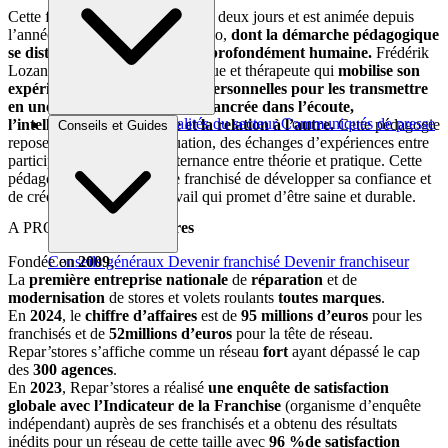
Cette formation est organisée sur deux jours et est animée depuis
l’année 2019 par Frédérik Lozano,
dont la démarche pédagogique
se distingue par sa dimension profondément humaine.
Frédérik
Lozano est un ancien psychologue et thérapeute qui
mobilise son
expérience des relations interpersonnelles pour les transmettre
en une vision du management ancrée dans l’écoute,
Brèves et actus
Actualités du secteur
Communiqués de presse
l’intelligence émotionnelle et la relation à l’autre.
Cette pédagogie
Conseils et Guides
Interviews
repose sur des mises en situation, des échanges d’expériences entre
participants ainsi qu’une alternance entre théorie et pratique. Cette
pédagogie permet à chaque franchisé de développer sa confiance et
de créer une relation de travail qui promet d’être saine et durable.
A PROPOS de
Répar’stores
Fondée en
2009
,
Conseils généraux
Devenir franchisé
Devenir franchiseur
La
première
entreprise
nationale
de
réparation
et de
modernisation
de stores et volets roulants
toutes
marques
.
En
2024
, le
chiffre
d’affaires
est de
95
millions
d’euros
pour les
franchisés et de
52
millions
d’euros
pour la tête de réseau.
Repar’stores s’affiche comme un réseau
fort
ayant dépassé le cap
des
300
agences
.
En
2023
, Repar’stores a réalisé
une enquête de satisfaction
globale avec l’Indicateur de la Franchise
(organisme d’enquête
indépendant) auprès de ses franchisés et a obtenu des résultats
inédits pour un réseau de cette taille avec
96
%
de
satisfaction