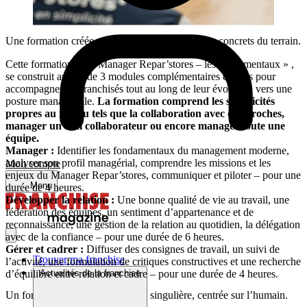
Une formation créée autour des différents enjeux concrets du terrain.
Cette formation « Le Manager Repar’stores – les fondamentaux » ,
se construit autour de 3 modules complémentaires conçus pour
accompagner les franchisés tout au long de leur évolution vers une
posture managériale.
La formation comprend les spécificités
propres au réseau tels que la collaboration avec des proches,
manager un seul collaborateur ou encore manager toute une
équipe.
Manager :
Identifier les fondamentaux du management moderne,
analyser son profil managérial, comprendre les missions et les
Mon compte
enjeux du Manager Repar’stores, communiquer et piloter – pour une
Menu
durée de 4 heures.
Développer la relation :
Une bonne qualité de vie au travail, une
fédération des équipes, un sentiment d’appartenance et de
reconnaissance, une gestion de la relation au quotidien, la délégation
avec de la confiance – pour une durée de 6 heures.
Gérer et cadrer :
Diffuser des consignes de travail, un suivi de
Trouver ma franchise
l’activité, une formulation de critiques constructives et une recherche
d’équilibre entre relation et cadre – pour une durée de 4 heures.
Actualités de la franchise
Un formateur avec une approche singulière, centrée sur l’humain.