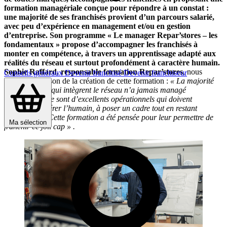
formation managériale conçue pour répondre à un constat :
une majorité de ses franchisés provient d’un parcours salarié,
avec peu d’expérience en management et/ou en gestion
d’entreprise. Son programme « Le manager Repar’stores – les
fondamentaux » propose d’accompagner les franchisés à
monter en compétence, à travers un apprentissage adapté aux
réalités du réseau et surtout profondément à caractère humain.
Sophie Raffard, responsable formation Repar’stores
, nous
Conseils généraux
Devenir franchisé
Devenir franchiseur
explique la raison de la création de cette formation :
« La majorité
des franchisés qui intègrent le réseau n’a jamais managé
auparavant. Ce sont d’excellents opérationnels qui doivent
apprendre à gérer l’humain, à poser un cadre tout en restant
bienveillants. Cette formation a été pensée pour leur permettre de
Ma sélection
franchir ce joli cap » .