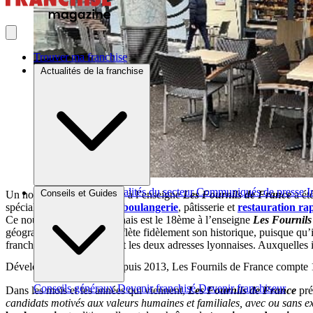
Trouver ma franchise
Actualités de la franchise
Brèves et actus
Actualités du secteur
Communiqués de presse
I
Conseils et Guides
Un nouveau point de vente à l’enseigne
Les Fournils de France
a ét
spécialiste des produits de
boulangerie
, pâtisserie et
restauration ra
Ce nouveau magasin lyonnais est le 18ème à l’enseigne
Les Fournils
géographique du réseau reflète fidèlement son historique, puisque qu’il
franchisées en France, dont les deux adresses lyonnaises. Auxquelles i
Développé en franchise depuis 2013, Les Fournils de France compte 
Conseils généraux
Devenir franchisé
Devenir franchiseur
Dans les mois et les années qui viennent,
Les Fournils de France
pré
candidats motivés aux valeurs humaines et familiales, avec ou sans 