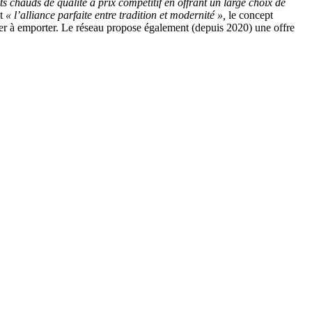
ts chauds de qualité à prix compétitif en offrant un large choix de
nt
« l’alliance parfaite entre tradition et modernité »,
le concept
er à emporter. Le réseau propose également (depuis 2020) une offre