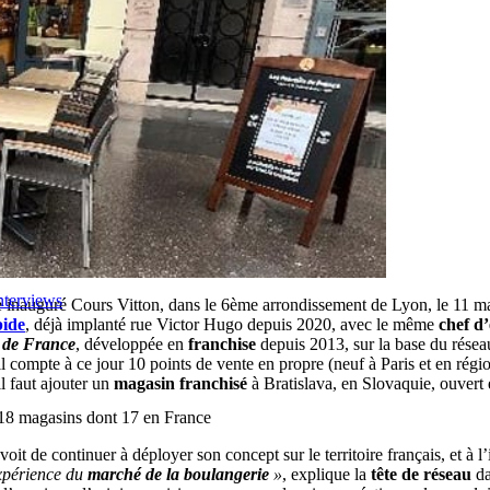
nterviews
é inauguré Cours Vitton, dans le 6ème arrondissement de Lyon, le 11 mar
pide
, déjà implanté rue Victor Hugo depuis 2020, avec le même
chef d’
 de France
, développée en
franchise
depuis 2013, sur la base du résea
 compte à ce jour 10 points de vente en propre (neuf à Paris et en régio
l faut ajouter un
magasin franchisé
à Bratislava, en Slovaquie, ouvert
18 magasins dont 17 en France
voit de continuer à déployer son concept sur le territoire français, et à 
expérience du
marché de la boulangerie
»
, explique la
tête de réseau
d