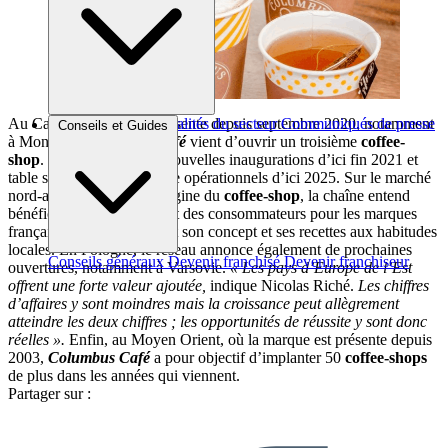
Au Canada, où elle est présente depuis septembre 2020, notamment
Brèves et actus
Actualités du secteur
Communiqués de presse
Conseils et Guides
à Montréal,
Columbus Café
vient d’ouvrir un troisième
coffee-
Interviews
shop
. Elle programme 6 nouvelles inaugurations d’ici fin 2021 et
table sur 80 points de vente opérationnels d’ici 2025. Sur le marché
nord-américain, terre d’origine du
coffee-shop
, la chaîne entend
bénéficier de l’engouement des consommateurs pour les marques
françaises, tout en adaptant son concept et ses recettes aux habitudes
locales. En Pologne, le réseau annonce également de prochaines
Conseils généraux
Devenir franchisé
Devenir franchiseur
ouvertures, notamment à Varsovie.
« Les pays d’Europe de l’Est
offrent une forte valeur ajoutée,
indique Nicolas Riché.
Les chiffres
d’affaires y sont moindres mais la croissance peut allègrement
atteindre les deux chiffres ; les opportunités de réussite y sont donc
réelles ».
Enfin, au Moyen Orient, où la marque est présente depuis
2003,
Columbus Café
a pour objectif d’implanter 50
coffee-shops
de plus dans les années qui viennent.
Partager sur :