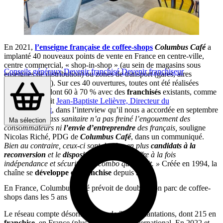
En 2021,
l’enseigne française de coffee-shops
Columbus Café
a
implanté 40 nouveaux points de vente en France en centre-ville,
centre commercial, « shop-in-shop » (au sein de magasins sous
Conseils généraux
Devenir franchisé
Devenir franchiseur
enseignes de distribution) ou zones de transport (gares, aires
d’autoroutes…). Sur ces 40 ouvertures, toutes ont été réalisées
en
franchise
, dont 60 à 70 % avec des
franchisés
existants, comme
nous le précisait
Jean-Baptiste Lelièvre, Directeur du
développement
, dans l’interview qu’il nous a accordée en septembre
dernier.
«
Le pass sanitaire n’a pas freiné l’engouement des
Ma sélection
consommateurs ni
l’envie d’entreprendre
des français,
souligne
Nicolas Riché, PDG de
Columbus Café
, dans un communiqué.
Bien au contraire, ceux-ci sont de plus en plus
candidats à la
reconversion
et le
dispositif de franchise
offre à la fois
indépendance et sécurité
; un combo qui séduit. »
Créée en 1994, la
chaîne se
développe en franchise
depuis 2002.
En France, Columbus Café prévoit de doubler son parc de coffee-
shops dans les 5 ans
Le réseau compte désormais plus de 220 implantations, dont 215 en
franchise
, en France (plus de 200) et à l’international. En 2022 et