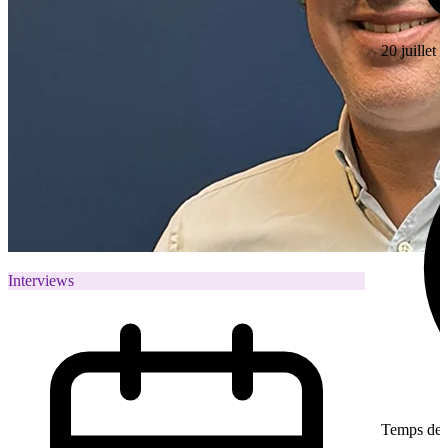
20 juillet
Interviews
Temps de l