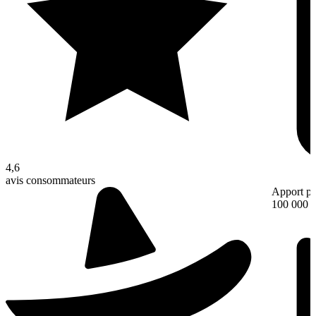
4,6
avis consommateurs
Apport pe
100 000 