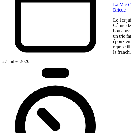
La Mie Câl
Brieuc
Le 1er jui
Câline de 
boulangeri
un trio fa
époux entre
reprise ill
la franchis
27 juillet 2026