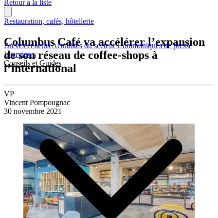
Retour à la liste
Restauration, cafés, hôtellerie
Columbus Café va accélérer l’expansion
Brèves et actus
Actualités du secteur
Communiqués de presse
de son réseau de coffee-shops à
Interviews
Conseils et Guides
l’international
VP
Vincent Pompougnac
30 novembre 2021