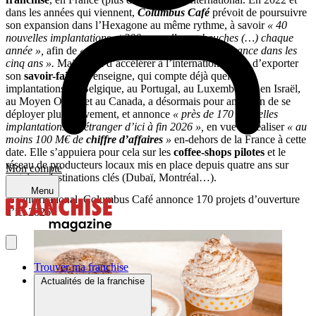
dans les années qui viennent,
Columbus Café
prévoit de poursuivre
son expansion dans l’Hexagone au même rythme, à savoir
« 40
nouvelles implantations et 300 nouvelles embauches (…) chaque
année »,
afin de
« doubler ses
points de vente
en France dans les
cinq ans ».
Mais aussi d’accélérer à l’international, afin d’exporter
son
savoir-faire
. L’enseigne, qui compte déjà quelques
implantations en Belgique, au Portugal, au Luxembourg, en Israël,
au Moyen Orient et au Canada, a désormais pour ambition de se
déployer plus activement, et annonce
« près de 170 nouvelles
implantations à l’étranger d’ici à fin 2026 »,
en vue de réaliser
« au
moins 100 M€ de
chiffre d’affaires
»
en-dehors de la France à cette
date. Elle s’appuiera pour cela sur les
coffee-shops pilotes
et le
réseau de producteurs locaux mis en place depuis quatre ans sur
Mon compte
certaines destinations clés (Dubaï, Montréal…).
Menu
A l’international, Columbus Café annonce 170 projets d’ouverture
d’ici 2026
Trouver ma franchise
Actualités de la franchise