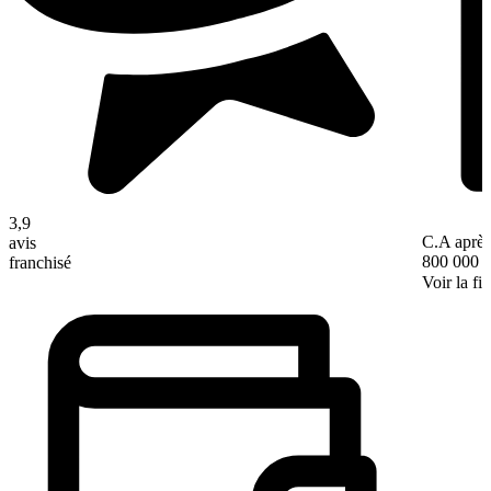
3,9
C.A après
avis
800 000 
franchisé
Voir la fi