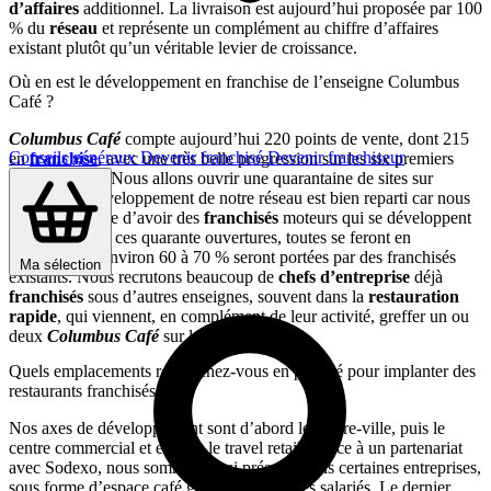
d’affaires
additionnel. La livraison est aujourd’hui proposée par 100
% du
réseau
et représente un complément au chiffre d’affaires
existant plutôt qu’un véritable levier de croissance.
Où en est le développement en franchise de l’enseigne Columbus
Café ?
Columbus Café
compte aujourd’hui 220 points de vente, dont 215
Conseils généraux
Devenir franchisé
Devenir franchiseur
en
franchise
, avec une très belle progression sur les six premiers
mois de 2021. Nous allons ouvrir une quarantaine de sites sur
l’année : le développement de notre réseau est bien reparti car nous
avons la chance d’avoir des
franchisés
moteurs qui se développent
avec nous. Sur ces quarante ouvertures, toutes se feront en
franchise
, et environ 60 à 70 % seront portées par des franchisés
Ma sélection
existants. Nous recrutons beaucoup de
chefs d’entreprise
déjà
franchisés
sous d’autres enseignes, souvent dans la
restauration
rapide
, qui viennent, en complément de leur activité, greffer un ou
deux
Columbus Café
sur leur ville.
Quels emplacements recherchez-vous en priorité pour implanter des
restaurants franchisés ?
Nos axes de développement sont d’abord le centre-ville, puis le
centre commercial et ensuite le travel retail. Grâce à un partenariat
avec Sodexo, nous sommes aussi présents dans certaines entreprises,
sous forme d’espace café gourmand pour les salariés. Le dernier