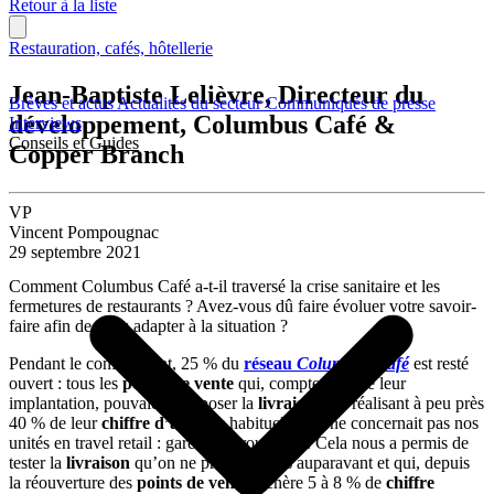
Retour à la liste
Restauration, cafés, hôtellerie
Jean-Baptiste Lelièvre, Directeur du
Brèves et actus
Actualités du secteur
Communiqués de presse
développement, Columbus Café &
Interviews
Conseils et Guides
Copper Branch
VP
Vincent Pompougnac
29 septembre 2021
Comment Columbus Café a-t-il traversé la crise sanitaire et les
fermetures de restaurants ? Avez-vous dû faire évoluer votre savoir-
faire afin de vous adapter à la situation ?
Pendant le confinement, 25 % du
réseau
Columbus Café
est resté
ouvert : tous les
points de vente
qui, compte tenu de leur
implantation, pouvaient proposer la
livraison
, en réalisant à peu près
40 % de leur
chiffre d’affaires
habituel. Cela ne concernait pas nos
unités en travel retail : gares, autoroutes etc. Cela nous a permis de
tester la
livraison
qu’on ne proposait pas auparavant et qui, depuis
la réouverture des
points de vente
, génère 5 à 8 % de
chiffre