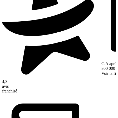
C.A après
800 000 
Voir la fi
4,3
avis
franchisé