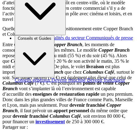
d’atteindre 50 implantations, plutôt en centre-ville, où le modèle
fonctionne le mieux. Mais aussi en centre commercial s’il y a de
l’activité le soir, donc plutôt sur un pôle avec cinéma et loisirs, et en
travel retail (gares, aéroports…).
Quelles sont les différences de positionnement entre Copper Branch
et Columbus café ?
Brèves et actus
Actualités du secteur
Communiqués de presse
Conseils et Guides
Interviews
Entre
Columbus Café
et
Copper Branch
, les moments de
consommation ne sont pas les mêmes. Le modèle
Copper Branch
repose sur les deux repas du midi (55 %) et du soir (45 %). Alors
que
Columbus Café
réalise 20 % de son activité le matin, 35 % le
midi et 45 % l’après-midi. De plus, le volet
livraison
est plus
important chez
Copper Branch
que chez
Columbus Café
, surtout le
soir. Son panier moyen (15 €) est également plus élevé que celui de
Conseils généraux
Devenir franchisé
Devenir franchiseur
Columbus Café
(7 €). C’est pourquoi les
points de vente
Copper
Branch
vont s’implanter là où l’environnement est capable
d’accueillir des
enseignes de restauration rapide
un peu premium.
Donc dans les plus grandes villes de France comme Paris, Marseille
et Lyon, mais pas seulement. Pour
devenir franchisé
Copper
Branch
, il faut prévoir un
apport personnel
du même ordre que
pour
devenir franchisé
Columbus Café
, soit environ 80 000 €,
pour financer un
investissement
de 250 à 300 000 €.
Partager sur :