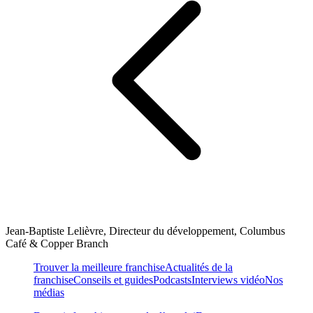
Jean-Baptiste Lelièvre, Directeur du développement, Columbus
Café & Copper Branch
Trouver la meilleure franchise
Actualités de la
franchise
Conseils et guides
Podcasts
Interviews vidéo
Nos
médias