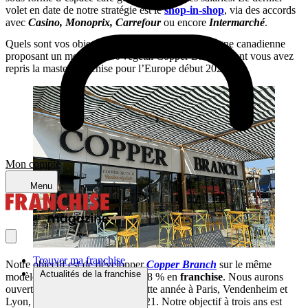
volet en date de notre stratégie est le
shop-in-shop
, via des accords
avec
Casino, Monoprix, Carrefour
ou encore
Intermarché
.
Quels sont vos objectifs d’expansion pour l’enseigne canadienne
proposant un menu 100 % végétal Copper Branch, dont vous avez
repris la master franchise pour l’Europe début 2020 ?
Mon compte
Menu
Trouver ma franchise
Notre objectif est de développer
Copper Branch
sur le même
Actualités de la franchise
modèle que
Columbus Café
, à 98 % en
franchise
. Nous aurons
ouvert quatre
points de vente
cette année à Paris, Vendenheim et
Lyon, puis Grenoble d’ici fin 2021. Notre objectif à trois ans est