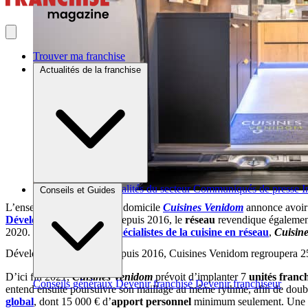
Trouver ma franchise
Actualités de la franchise
Brèves et actus
Actualités du secteur
Communiqués de presse
I
Conseils et Guides
L’enseigne de cuisinistes à domicile
Cuisines Venidom
annonce avoir
Développé en franchise
depuis 2016, le
réseau
revendique également
2020. Comme les autres
spécialistes de la cuisine en réseau
,
Cuisin
Développé en franchise depuis 2016, Cuisines Venidom regroupera 2
D’ici fin 2021,
Cuisines Venidom
prévoit d’implanter 7
unités franch
Conseils généraux
Devenir franchisé
Devenir franchiseur
entend ensuite poursuivre son maillage au même rythme, afin de double
global
, dont 15 000 € d’
apport personnel
minimum seulement. Une 