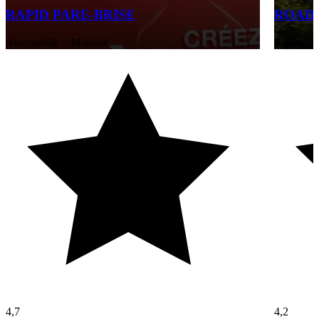
RAPID PARE-BRISE
ROAD
Automobile – Mobilité
Automobil
4,7
4,2