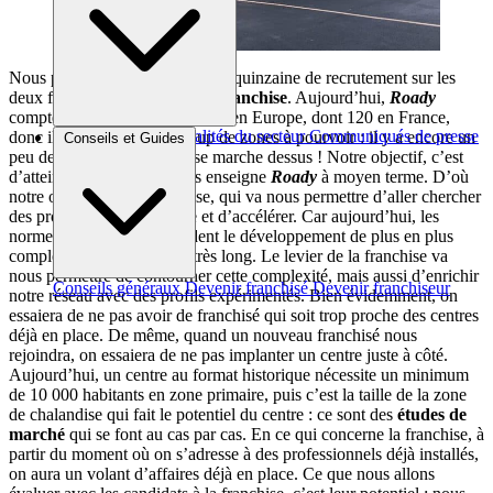
Nous prévoyons pour 2025 une quinzaine de recrutement sur les
deux formats :
coopérative
et
franchise
. Aujourd’hui,
Roady
compte à peu près 150 adresses en Europe, dont 120 en France,
Brèves et actus
Actualités du secteur
Communiqués de presse
donc il reste encore beaucoup de zones à pourvoir : il y a encore un
Conseils et Guides
Interviews
peu de marge avant qu’on se marche dessus ! Notre objectif, c’est
d’atteindre 200 centres sous enseigne
Roady
à moyen terme. D’où
notre ouverture à la franchise, qui va nous permettre d’aller chercher
des professionnels en place et d’accélérer. Car aujourd’hui, les
normes d’urbanisation rendent le développement de plus en plus
complexe, avec des délais très long. Le levier de la franchise va
nous permettre de contourner cette complexité, mais aussi d’enrichir
Conseils généraux
Devenir franchisé
Devenir franchiseur
notre réseau avec des profils expérimentés. Bien évidemment, on
essaiera de ne pas avoir de franchisé qui soit trop proche des centres
déjà en place. De même, quand un nouveau franchisé nous
rejoindra, on essaiera de ne pas implanter un centre juste à côté.
Aujourd’hui, un centre au format historique nécessite un minimum
de 10 000 habitants en zone primaire, puis c’est la taille de la zone
de chalandise qui fait le potentiel du centre : ce sont des
études de
marché
qui se font au cas par cas. En ce qui concerne la franchise, à
partir du moment où on s’adresse à des professionnels déjà installés,
on aura un volant d’affaires déjà en place. Ce que nous allons