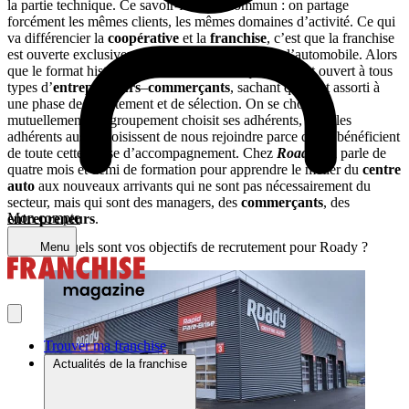
la partie technique. Ce savoir-faire est commun : on partage
forcément les mêmes clients, les mêmes domaines d’activité. Ce qui
va différencier la
coopérative
et la
franchise
, c’est que la franchise
est ouverte exclusivement aux professionnels de l’automobile. Alors
que le format historique d’adhérent Mousquetaires est ouvert à tous
types d’
entrepreneurs
–
commerçants
, sachant qu’il est assorti à
une phase de recrutement et de sélection. On se choisit
mutuellement : le groupement choisit ses adhérents, mais les
adhérents aussi choisissent de nous rejoindre parce qu’ils bénéficient
de toute cette phase d’accompagnement. Chez
Roady
, on parle de
quatre mois et demi de formation pour apprendre le métier du
centre
auto
aux nouveaux arrivants qui ne sont pas nécessairement du
secteur, mais qui sont des managers, des
commerçants
, des
Mon compte
entrepreneurs
.
En 2025, quels sont vos objectifs de recrutement pour Roady ?
Menu
Trouver ma franchise
Actualités de la franchise