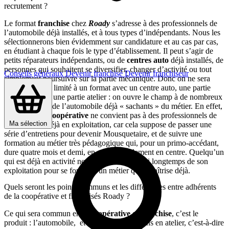
recrutement ?
Le format
franchise
chez
Roady
s’adresse à des professionnels de
l’automobile déjà installés, et à tous types d’indépendants. Nous les
sélectionnerons bien évidemment sur candidature et au cas par cas,
en étudiant à chaque fois le type d’établissement. Il peut s’agir de
petits réparateurs indépendants, ou de
centres auto
déjà installés, de
personnes qui souhaitent se diversifier, changer d’activité ou tout
Conseils généraux
Devenir franchisé
Devenir franchiseur
simplement poursuivre sur la partie mécanique. Donc on ne sera
plus forcément limité à un format avec un centre auto, une partie
libre-service et une partie atelier : on ouvre le champ à de nombreux
professionnels de l’automobile déjà « sachants » du métier. En effet,
rejoindre une
coopérative
ne convient pas à des professionnels de
Ma sélection
l’automobile déjà en exploitation, car cela suppose de passer une
série d’entretiens pour devenir Mousquetaire, et de suivre une
formation au métier très pédagogique qui, pour un primo-accédant,
dure quatre mois et demi, en salle et également en centre. Quelqu’un
qui est déjà en activité ne peut pas sortir aussi longtemps de son
exploitation pour se former à un métier qu’il maîtrise déjà.
Quels seront les points communs et les différences entre adhérents
de la coopérative et franchisés Roady ?
Ce qui sera commun entre
coopérative
et
franchise
, c’est le
produit : l’automobile, et toutes les prestations en atelier, c’est-à-dire