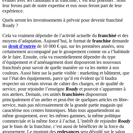
évaluer avec les candidats à la franchise, c’est leur potentiel : nous
leur ferons part de notre expertise et eux nous feront part de leur
expérience.
Quels seront les investissements à prévoir pour devenir franchisé
Roady ?
Cela va vraiment dépendre de l’activité actuelle du
franchisé
et des
moyens d’adaptation. Aujourd’hui, le format de
franchise
demande
un
droit d’entrée
de 10 000 € qui, sur les premières années, sera
certainement accompagné par le groupement comme on a l’habitude
de le faire. Ensuite, cela va essentiellement dépendre du type
d’équipement et d’aménagement dont disposeront les nouveaux
franchisés pour savoir de quelle manière on va les mettre à nos
couleurs. Aussi bien sur la partie visible : marketing et bâtiment, que
sur l’état des équipements, parce qu’il est évident qu’il faudra
respecter un certain niveau de cahier des charges, et de qualité de
service, pour rejoindre l’enseigne
Roady
et pouvoir s’apparenter à
nos ateliers. Demain, ces unités
franchisées
disposeront
principalement d’un atelier et peut-être de quelques articles en libre-
service, mais pas nécessairement de la grande partie magasin qui
caractérise nos centres historiques. Mais tous appartiendront au
même groupement, avec les mêmes gammes, la même politique
commerciale et la même force à l’achat. L’intérêt de rejoindre
Roady
par le biais de la franchise, c’est aussi de bénéficier de la force du
groupement. Le montant des
redevances
sera dévoilé sur le salon