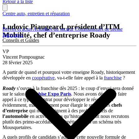
Retour à la liste
Centre auto, entretien et réparation
Ludovic Piaugeard, président d’ITM
Brèves et actus
Actualités du secteur
Communiqués de presse
Mobilité, chef d’entreprise Roady
Interviews
Conseils et Guides
VP
Vincent Pompougnac
28 février 2025
A partir de quand et pourquoi votre enseigne Roady, historiquement
développée en
coopérative
, va-t-elle faire appel à la
franchise
?
Roady
s’ouvre à la franchise dès 2025 : le coup d’envoi sera donné
sur le salon
Franchise Expo Paris
. Nous avons décidé de faire
appel à ce type de contrat pour développer le réseau bien
évidemment, mais également pour élargir le spectre des
chefs
d’entreprise
qui nous rejoignent à des professionnels de
l’automobile
en activité. Alors qu’historiquement nous recrutons
plutôt des primo-accédants multimétiers, dans un schéma très
Mousquetaires.
A quels profils de candidats s’adresse cette nouvelle formule de