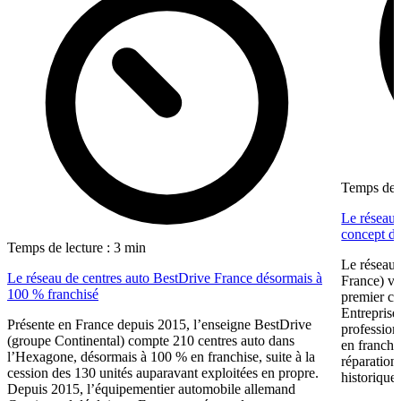
Temps de l
Le réseau 
concept dé
Temps de lecture : 3 min
Le réseau 
Le réseau de centres auto BestDrive France désormais à
France) vi
100 % franchisé
premier ce
Entreprise
Présente en France depuis 2015, l’enseigne BestDrive
profession
(groupe Continental) compte 210 centres auto dans
en franchi
l’Hexagone, désormais à 100 % en franchise, suite à la
réparation
cession des 130 unités auparavant exploitées en propre.
historique 
Depuis 2015, l’équipementier automobile allemand