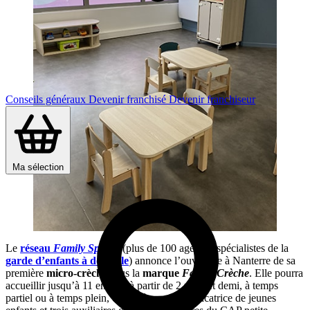
Conseils généraux
Devenir franchisé
Devenir franchiseur
Ma sélection
Le
réseau
Family Sphere
(plus de 100 agences spécialistes de la
garde d’enfants à domicile
) annonce l’ouverture à Nanterre de sa
première
micro-crèche
sous la
marque
Family Crèche
. Elle pourra
accueillir jusqu’à 11 enfants à partir de 2 mois et demi, à temps
partiel ou à temps plein, encadrés par une éducatrice de jeunes