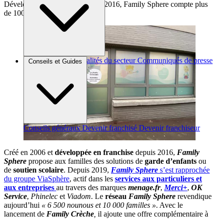
Développée en franchise depuis 2016, Family Sphere
compte plus
de 100 agences
Brèves et actus
Actualités du secteur
Communiqués de presse
Conseils et Guides
Interviews
Conseils généraux
Devenir franchisé
Devenir franchiseur
Créé en 2006 et
développée en franchise
depuis 2016,
Family
Sphere
propose aux familles des solutions de
garde d’enfants
ou
de
soutien scolaire
. Depuis 2019,
Family Sphere
s’est rapprochée
du groupe ViaSphère
, actif dans les
services aux particuliers et
aux entreprises
au travers des marques
menage.fr
,
Merci+
,
OK
Service
,
Phinelec
et
Viadom
. Le
réseau
Family Sphere
revendique
aujourd’hui
« 6 500 nounous et 10 000 familles »
. Avec le
lancement de
Family Crèche
,
il ajoute une offre complémentaire à