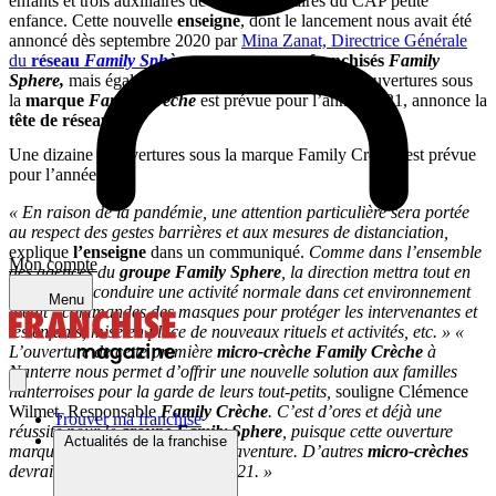
enfants et trois auxiliaires de crèches titulaires du CAP petite
enfance. Cette nouvelle
enseigne
, dont le lancement nous avait été
annoncé dès septembre 2020 par
Mina Zanat, Directrice Générale
du
réseau
Family Sphère
, est ouverte aux
franchisés
Family
Sphere,
mais également en externe. Une dizaine d’ouvertures sous
la
marque
Family Crèche
est prévue pour l’année 2021, annonce la
tête de réseau
.
Une dizaine d’ouvertures sous la marque Family Crèche est prévue
pour l’année 2021
« En raison de la pandémie, une attention particulière sera portée
au respect des gestes barrières et aux mesures de distanciation,
explique
l’enseigne
dans un communiqué.
Comme dans l’ensemble
Mon compte
des agences du
groupe Family Sphere
, la direction mettra tout en
œuvre pour conduire une activité normale dans cet environnement
Menu
inédit : commandes des masques pour protéger les intervenantes et
les enfants, mise en place de nouveaux rituels et activités, etc. »
«
L’ouverture de cette première
micro-crèche Family Crèche
à
Nanterre nous permet d’offrir une nouvelle solution aux familles
nanterroises pour la garde de leurs tout-petits,
souligne Clémence
Wilmet, Responsable
Family Crèche
. C’est d’ores et déjà une
Trouver ma franchise
réussite pour le
groupe Family Sphere
, puisque cette ouverture
Actualités de la franchise
marque le début d’une nouvelle aventure. D’autres
micro-crèches
devraient voir le jour courant 2021. »