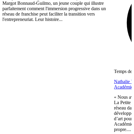
Margot Bonnaud-Guilmo, un jeune couple qui illustre
parfaitement comment l'immersion progressive dans un
réseau de franchise peut faciliter la transition vers
l'entrepreneuriat. Leur histoire...
Temps de l
Nathalie Vi
Académie
« Nous avo
La Petite 
réseau dan
développem
d’art pour 
Académie c
propre....