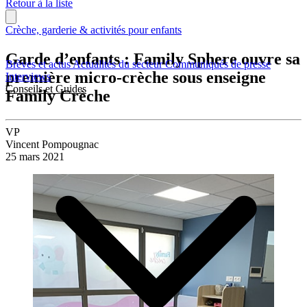
Retour à la liste
Crèche, garderie & activités pour enfants
Garde d’enfants : Family Sphere ouvre sa
Brèves et actus
Actualités du secteur
Communiqués de presse
première micro-crèche sous enseigne
Interviews
Conseils et Guides
Family Crèche
VP
Vincent Pompougnac
25 mars 2021