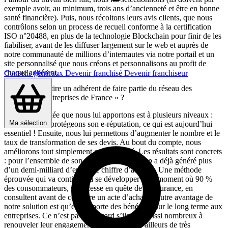
exemple avoir, au minimum, trois ans d’ancienneté et être en bonne
santé financière). Puis, nous récoltons leurs avis clients, que nous
contrôlons selon un process de recueil conforme à la certification
ISO n°20488, en plus de la technologie Blockchain pour finir de les
fiabiliser, avant de les diffuser largement sur le web et auprès de
notre communauté de millions d’internautes via notre portail et un
site personnalisé que nous créons et personnalisons au profit de
chaque adhérent.
Conseils généraux
Devenir franchisé
Devenir franchiseur
Quel bénéfice tire un adhérent de faire partie du réseau des
« meilleures entreprises de France » ?
La valeur ajoutée que nous lui apportons est à plusieurs niveaux :
Ma sélection
d’abord, nous protégeons son e-réputation, ce qui est aujourd’hui
essentiel ! Ensuite, nous lui permettons d’augmenter le nombre et le
taux de transformation de ses devis. Au bout du compte, nous
améliorons tout simplement sa rentabilité. Les résultats sont concrets
: pour l’ensemble de son réseau,
Plus que Pro
a déjà généré plus
d’un demi-milliard d’euros de chiffre d’affaires. Une méthode
éprouvée qui va continuer à se développer à un moment où 90 %
des consommateurs, sans cesse en quête de réassurance, en
consultent avant de conclure un acte d’achat. L’autre avantage de
notre solution est qu’elle apporte des bénéfices sur le long terme aux
entreprises. Ce n’est pas un hasard s’ils sont aussi nombreux à
renouveler leur engagement. On retrouve d’ailleurs de très