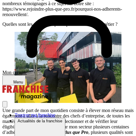
nombreux témoignages à ce sujet sur notre site :
https://www.rejoindre-plus-que-pro.fr/pourquoi-nos-adherents-
renouvellent/.
Quelles sont les qualités requises pour exercer votre métier ?
Mon compte
Menu
Une grande part de mon quotidien consiste à élever mon réseau mais
Trouver ma franchise
également à aller à la rencontre des chefs d’entreprise, de toutes les
manières possibles, afin de les sélectionner et de vérifier leur
Actualités de la franchise
éligibilité (nous comptons déjà sur mon secteur plusieurs centaines
d’adhérents). Pour réussir chez
Plus que Pro
, plusieurs qualités sont