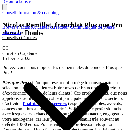
Retour à la liste
Conseil, formation & coaching
Nicolas Remillet, franchisé Plus que Pro
Brèves et actus
Actualités du secteur
Communiqués de presse
dans le Doubs
Interviews
Conseils et Guides
CC
Christian Capitaine
15 février 2022
Pouvez-vous nous rappeler les éléments-clés du concept Plus que
Pro ?
Plus que Pro
est l’unique réseau qui protège le consommateur en
sélectionnant les Meilleures Entreprises de France selon le retour
d’expérience contrôlé de leurs clients ! Ces professionnels, que nous
appelons « adhérents », évoluent principalement sur deux secteurs
d’activité :
l’habitat
, et les
services
(experts-comptables, avocats,
concessionnaires automobiles, etc.). Soit autant de professionnels
avec lesquels les achats restent, pour le consommateur, engageants,
voire anxiogènes, car leur panier moyen s’établit très souvent au-
delà de 1 000 euros. Pour identifier ces professionnels qui ont
l’amour du travail bien fait, nous les sélectionnons (ils doivent par