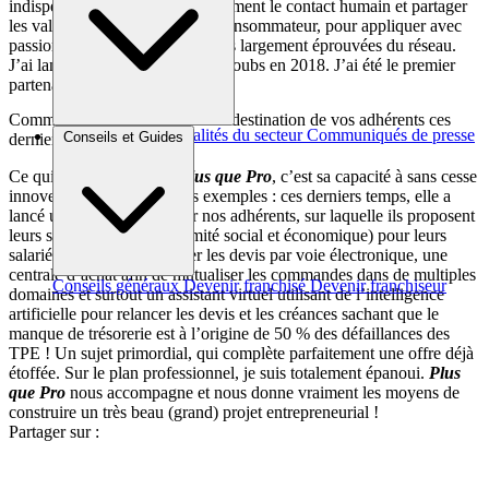
indispensables : aimer passionnément le contact humain et partager
les valeurs de la protection du consommateur, pour appliquer avec
passion et efficacité les méthodes largement éprouvées du réseau.
J’ai lancé cette activité dans le Doubs en 2018. J’ai été le premier
partenaire du réseau !
Comment a évolué votre offre à destination de vos adhérents ces
Brèves et actus
Actualités du secteur
Communiqués de presse
Conseils et Guides
derniers mois?
Interviews
Ce qui est plaisant, avec
Plus que Pro
, c’est sa capacité à sans cesse
innover. Je prends quelques exemples : ces derniers temps, elle a
lancé une marketplace pour nos adhérents, sur laquelle ils proposent
leurs services, un CSE (comité social et économique) pour leurs
salariés, un outil pour signer les devis par voie électronique, une
centrale d’achat afin de mutualiser les commandes dans de multiples
Conseils généraux
Devenir franchisé
Devenir franchiseur
domaines et surtout un assistant virtuel utilisant de l’intelligence
artificielle pour relancer les devis et les créances sachant que le
manque de trésorerie est à l’origine de 50 % des défaillances des
TPE ! Un sujet primordial, qui complète parfaitement une offre déjà
étoffée. Sur le plan professionnel, je suis totalement épanoui.
Plus
que Pro
nous accompagne et nous donne vraiment les moyens de
construire un très beau (grand) projet entrepreneurial !
Partager sur :