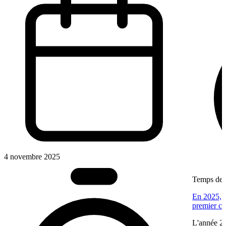
4 novembre 2025
Temps de l
En 2025, V
premier ca
L'année 20