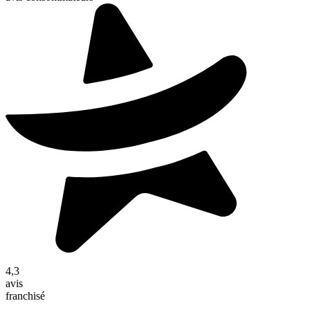
4,3
avis
franchisé