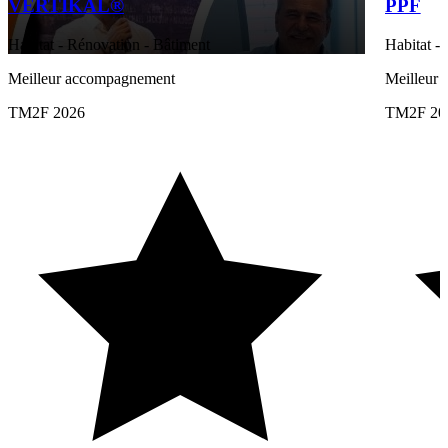
VERTIKAL®
PPF
Habitat - Rénovation - Bâtiment
Habitat -
Meilleur accompagnement
Meilleur 
TM2F 2026
TM2F 20