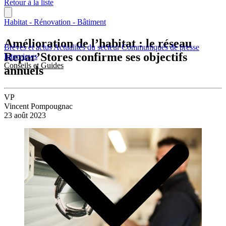
Retour à la liste
Habitat - Rénovation - Bâtiment
Amélioration de l’habitat : le réseau
Brèves et actus
Actualités du secteur
Communiqués de presse
Repar’Stores confirme ses objectifs
Interviews
Conseils et Guides
annuels
VP
Vincent Pompougnac
23 août 2023