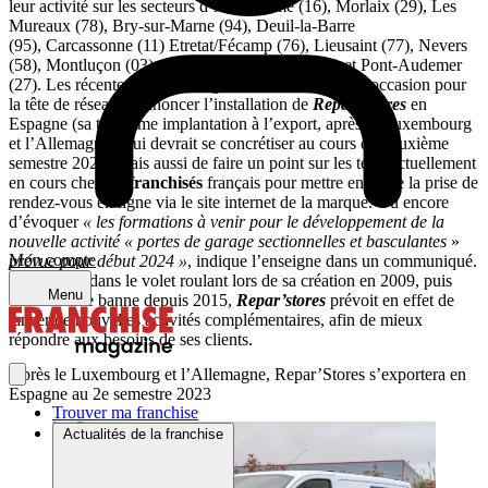
leur activité sur les secteurs d’Angoulême (16), Morlaix (29), Les
Mureaux (78), Bry-sur-Marne (94), Deuil-la-Barre
(95), Carcassonne (11) Etretat/Fécamp (76), Lieusaint (77), Nevers
(58), Montluçon (03), Auch/L’Isle-Jourdain (32) et Pont-Audemer
(27). Les récentes réunions régionales ont aussi été l’occasion pour
la tête de réseau d’annoncer l’installation de
Repar’Stores
en
Espagne (sa troisième implantation à l’export, après le Luxembourg
et l’Allemagne), qui devrait se concrétiser au cours du deuxième
semestre 2023. Mais aussi de faire un point sur les tests actuellement
en cours chez 20
franchisés
français pour mettre en place la prise de
rendez-vous en ligne via le site internet de la marque. Ou encore
d’évoquer
« les formations à venir pour le développement de la
nouvelle activité « portes de garage sectionnelles et basculantes
»
Mon compte
prévue pour début 2024 »
, indique l’enseigne dans un communiqué.
Spécialisée dans le volet roulant lors de sa création en 2009, puis
Menu
dans le store banne depuis 2015,
Repar’stores
prévoit en effet de
lancer de nouvelles activités complémentaires, afin de mieux
répondre aux besoins de ses clients.
Après le Luxembourg et l’Allemagne, Repar’Stores s’exportera en
Espagne au 2e semestre 2023
Trouver ma franchise
Actualités de la franchise