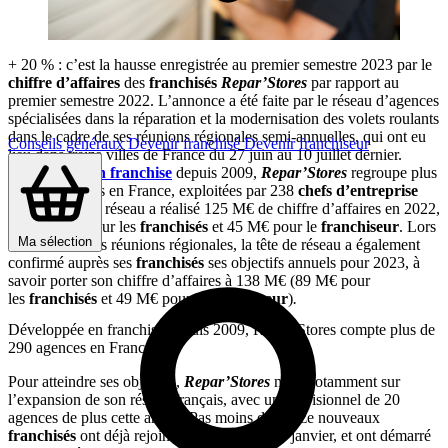
+ 20 % : c’est la hausse enregistrée au premier semestre 2023 par le
chiffre d’affaires
des
franchisés
Repar’Stores
par rapport au
premier semestre 2022. L’annonce a été faite par le réseau d’agences
spécialisées dans la réparation et la modernisation des volets roulants
dans le cadre de ses réunions régionales semi-annuelles, qui ont eu
Conseils généraux
Devenir franchisé
Devenir franchiseur
lieu dans treize villes de France du 27 juin au 10 juillet dernier.
Développée en franchise
depuis 2009,
Repar’Stores
regroupe plus
de 290 agences en France, exploitées par 238
chefs d’entreprise
franchisés.
Le réseau a réalisé 125 M€ de chiffre d’affaires en 2022,
dont 80 M€ pour les
franchisés
et 45 M€ pour le
franchiseur
. Lors
Ma sélection
de ses dernières réunions régionales, la tête de réseau a également
confirmé auprès ses
franchisés
ses objectifs annuels pour 2023, à
savoir porter son chiffre d’affaires à 138 M€ (89 M€ pour
les
franchisés
et 49 M€ pour le
franchiseur
)
.
Développée en franchise depuis 2009, Repar’Stores compte plus de
290 agences en France
Pour atteindre ses objectifs,
Repar’Stores
mise notamment sur
l’expansion de son réseau français, avec un prévisionnel de 20
agences de plus cette année. Pas moins de douze nouveaux
franchisés
ont déjà rejoint l’enseigne depuis janvier, et ont démarré