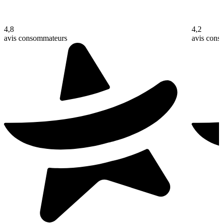
4,8
4,2
avis consommateurs
avis con