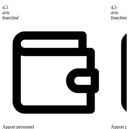
4,5
4,5
avis
avis
franchisé
franchisé
Apport personnel
Apport pe