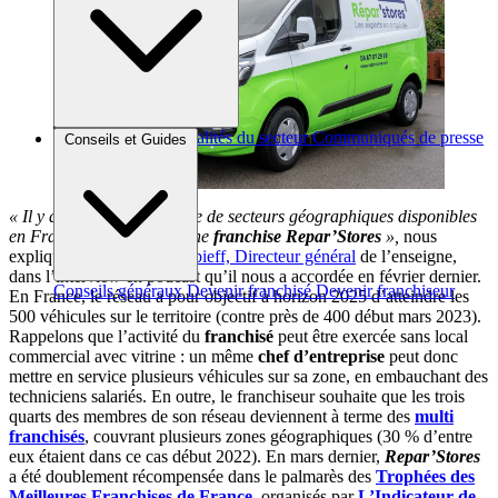
Brèves et actus
Actualités du secteur
Communiqués de presse
Conseils et Guides
Interviews
« Il y a encore une centaine de secteurs géographiques disponibles
en France pour y ouvrir une
franchise Repar’Stores
»,
nous
expliquait
Guillaume Varobieff, Directeur général
de l’enseigne,
dans l’interview en podcast qu’il nous a accordée en février dernier.
Conseils généraux
Devenir franchisé
Devenir franchiseur
En France, le réseau a pour objectif à horizon 2025 d’atteindre les
500 véhicules sur le territoire (contre près de 400 début mars 2023).
Rappelons que l’activité du
franchisé
peut être exercée sans local
commercial avec vitrine : un même
chef d’entreprise
peut donc
mettre en service plusieurs véhicules sur sa zone, en embauchant des
techniciens salariés. En outre, le franchiseur souhaite que les trois
quarts des membres de son réseau deviennent à terme des
multi
franchisés
, couvrant plusieurs zones géographiques (30 % d’entre
eux étaient dans ce cas début 2022). En mars dernier,
Repar’Stores
a été doublement récompensée dans le palmarès des
Trophées des
Meilleures Franchises de France
, organisés par
L’Indicateur de