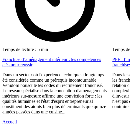
Temps de lecture : 5 min
Temps de l
Franchise d’aménagement intérieur : les compétences
PPF : l’in
clés pour réussir
franchisés
Dans un secteur où l'expérience technique a longtemps
Dans le se
été considérée comme un prérequis incontournable,
les franch
Venidom bouscule les codes du recrutement franchisé.
relation cl
Le réseau spécialisé dans la conception d'aménagements
complexité
intérieurs sur-mesure affirme une conviction forte : les
d'investir 
qualités humaines et l'état d'esprit entrepreneurial
n'est pas 
constituent des atouts bien plus déterminants que quinze
contraire d
années passées dans une cuisine...
Accueil