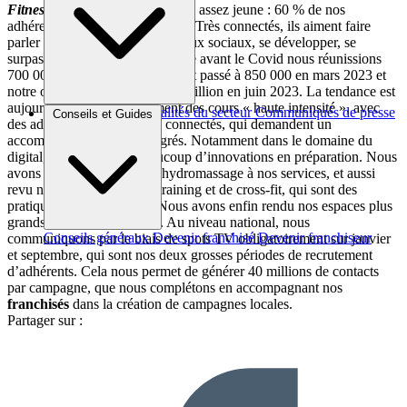
Fitness Park
séduit une clientèle assez jeune : 60 % de nos
adhérents ont entre 18 et 25 ans. Très connectés, ils aiment faire
parler de la marque via les réseaux sociaux, se développer, se
surpasser… En mars, c’est-à-dire avant le Covid nous réunissions
700 000 adhérents : ce chiffre est passé à 850 000 en mars 2023 et
notre objectif d’en compter un million en juin 2023. La tendance est
aujourd’hui au développement des cours « haute intensité », avec
Brèves et actus
Actualités du secteur
Communiqués de presse
Conseils et Guides
des adhérents toujours plus connectés, qui demandent un
Interviews
accompagnement à 360 degrés. Notamment dans le domaine du
digital, où nous avons beaucoup d’innovations en préparation. Nous
avons récemment rajouté l’hydromassage à nos services, et aussi
revu nos espaces de cross-training et de cross-fit, qui sont des
pratiques très demandées. Nous avons enfin rendu nos espaces plus
grands et plus fonctionnels. Au niveau national, nous
Conseils généraux
Devenir franchisé
Devenir franchiseur
communiquons par le biais de spots TV obligatoirement sur janvier
et septembre, qui sont nos deux grosses périodes de recrutement
d’adhérents. Cela nous permet de générer 40 millions de contacts
par campagne, que nous complétons en accompagnant nos
franchisés
dans la création de campagnes locales.
Partager sur :