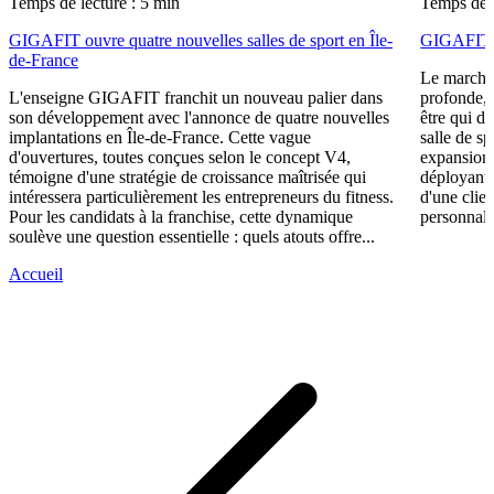
Temps de lecture : 5 min
Temps de l
GIGAFIT ouvre quatre nouvelles salles de sport en Île-
GIGAFIT ré
de-France
Le marché 
L'enseigne GIGAFIT franchit un nouveau palier dans
profonde, 
son développement avec l'annonce de quatre nouvelles
être qui d
implantations en Île-de-France. Cette vague
salle de s
d'ouvertures, toutes conçues selon le concept V4,
expansion,
témoigne d'une stratégie de croissance maîtrisée qui
déployant 
intéressera particulièrement les entrepreneurs du fitness.
d'une clie
Pour les candidats à la franchise, cette dynamique
personnali
soulève une question essentielle : quels atouts offre...
Accueil