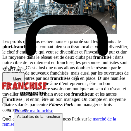
Les profils que nous recherchons en priorité sont les suivants : le
pluri-franchisé
qui connaît bien son tissu local et veut se diversifier,
le chef d’entreprise qui veut se diversifier et l’investisseur pur et dur.
La moyenne dans le réseau est de deux clubs par
franchisé
: dans
notre cible de recrutement en franchise, les personnes multisites sont
privilégiées. C’est ainsi que nous allons doubler le réseau : par le
Mon compte
recrutement de nouveaux franchisés, mais aussi par les ouvertures de
nouveaux centres par nos
franchisés
déjà en place. D’une manière
Menu
générale, il faut avoir une âme d’entrepreneur ; être un bon
communicant, c’est-à-dire savoir communiquer au sein du réseau et
travailler main dans la main avec son
franchiseur
et les autres
franchisés
; et enfin, être un bon manager. On compte en moyenne
quatre salariés par centre
Fitness Park
: un manager et trois
commerciaux.
Trouver ma franchise
Actualités de la franchise
Quel est le positionnement de Fitness Park sur le
marché de la
remise en forme
?