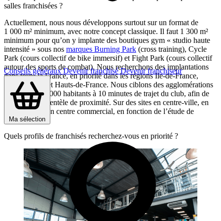
salles franchisées ?
Actuellement, nous nous développons surtout sur un format de
1 000 m² minimum, avec notre concept classique. Il faut 1 300 m²
minimum pour qu’on y implante des boutiques gym « studio haute
intensité » sous nos
marques Burning Park
(cross training), Cycle
Park (cours collectif de bike immersif) et Fight Park (cours collectif
autour des sports de combat). Nous recherchons des implantations
Conseils généraux
Devenir franchisé
Devenir franchiseur
dans toute la France, en priorité dans les régions Ile-de-France,
Rhône-Alpes et Hauts-de-France. Nous ciblons des agglomérations
regroupant 50 000 habitants à 10 minutes de trajet du club, afin de
toucher une clientèle de proximité. Sur des sites en centre-ville, en
retail park ou en centre commercial, en fonction de l’étude de
Ma sélection
marché.
Quels profils de franchisés recherchez-vous en priorité ?