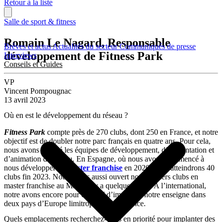
Retour à la liste
Salle de sport & fitness
Romain Le Nagard, Responsable
Brèves et actus
Actualités du secteur
Communiqués de presse
développement de Fitness Park
Interviews
Conseils et Guides
VP
Vincent Pompougnac
13 avril 2023
Où en est le développement du réseau ?
Fitness Park
compte près de 270 clubs, dont 250 en France, et notre
objectif est de doubler notre parc français en quatre ans. Pour cela,
nous avons doublé les équipes de développement, d’implantation et
d’animation de réseau. En Espagne, où nous avons commencé à
nous développer en
master franchise
en 2020, nous atteindrons 40
clubs fin 2023. Nous avons aussi ouvert nos premiers clubs en
master franchise au Maroc il y a quelques mois. A l’international,
notre avons encore pour objectif d’implanter notre enseigne dans
deux pays d’Europe limitrophes de la France.
Quels emplacements recherchez-vous en priorité pour implanter des