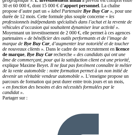
géographique ».
L’investissement initial
à prévoir est compris entre
30 et 60 000 €, dont 15 000 € d’
apport personnel
. La chaîne
propose d’autre part un
« label Partenaire
Bye Buy Car
»
, pour une
durée de 12 mois. Cette formule plus souple concerne «
les
professionnels indépendants spécialisés dans l’achat et la revente de
véhicules d’occasion qui souhaitent dynamiser leur activité »
.
Moyennant un investissement de 2 000 €, elle permet à ces agences
partenaires
« de bénéficier des outils performants et de l’image de
marque de
Bye Buy Car
, d’augmenter leur notoriété et de toucher
de nouveaux clients ».
Dans le cadre de son recrutement en
licence
de marque
,
Bye Buy Car
recherche
« des candidats qui ont une
âme de commerçant, pour qui la satisfaction client est une priorité,
explique Maxime Beyet.
Il ne faut pas forcément connaître le métier
de la vente automobile : notre formation permet à un non initié de
devenir un véritable vendeur automobile ».
L’enseigne propose un
parcours de formation qui peut durer entre trois jours et un mois,
« en fonction des besoins et des nécessités formulées par le
candidat »
.
Partager sur :