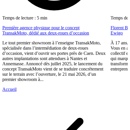
Temps de lecture : 5 min
Temps de l
Première agence physique pour le concept
Florent Ba
TransakMoto, dédié aux deux-roues d’occasion
Ewigo
Le tout premier showroom à l’enseigne TransakMoto,
À 17 ans, 
spécialisée dans l’intermédiation de deux-roues
Vous en av
d’occasion, vient d’ouvrir ses portes près de Caen. Deux
collectif e
autres implantations sont attendues à Nantes et
qui marqu
Annemasse. Annoncé dès juillet 2025, le lancement du
transforme
concept TransakMoto vient de se traduire concrètement
entreprene
sur le terrain avec l’ouverture, le 21 mai 2026, d’un
premier showroom à...
Accueil