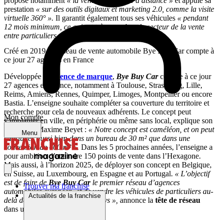
propose notamment
« la vente de véhicule à distance »
et appuie sa
prestation
« sur des outils digitaux et marketing 2.0, comme la visite
virtuelle 360° ».
Il garantit également tous ses véhicules
« pendant
12 mois minimum, ce qui est très rare dans le secteur de la vente
entre particuliers ».
Créé en 2019, le réseau de vente automobile Bye Buy Car compte à
ce jour 27 agences en France
Développée en
licence de marque
,
Bye Buy Car
compte à ce jour
27 agences en France, notamment à Toulouse, Strasbourg, Lille,
Reims, Amiens, Rennes, Quimper, Limoges, Montpellier ou encore
Bastia. L’enseigne souhaite compléter sa couverture du territoire et
recherche pour cela de nouveaux adhérents. Le concept peut
Mon compte
s’implanter en ville, en périphérie ou même sans local, explique son
fondateur, Maxime Beyet :
« Notre concept est caméléon, et on peut
Menu
s’installer aussi bien dans un bureau de 30 m² que dans une
concession de 600 m² ».
Dans les 5 prochaines années, l’enseigne a
pour ambition d’atteindre 150 points de vente dans l’Hexagone.
Mais aussi, à l’horizon 2025, de déployer son concept en Belgique,
en Suisse, au Luxembourg, en Espagne et au Portugal.
« L’objectif
est de faire de
Bye Buy Car
le premier réseau d’agences
Trouver ma franchise
automobiles européen, et de vendre les véhicules de particuliers au-
Actualités de la franchise
delà des frontières de chaque pays »,
annonce la
tête de réseau
dans un communiqué.