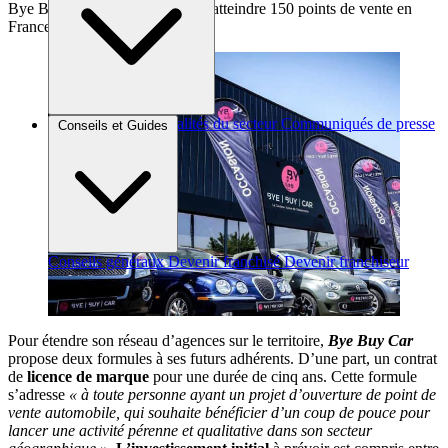
Bye Buy Car a pour ambition d’atteindre 150 points de vente en
France d’ici cinq ans
Brèves et actus
Actualités du secteur
Communiqués de presse
Conseils et Guides
Interviews
Conseils généraux
Devenir franchisé
Devenir franchiseur
Pour étendre son réseau d’agences sur le territoire,
Bye Buy Car
propose deux formules à ses futurs adhérents. D’une part, un contrat
de
licence de marque
pour une durée de cinq ans. Cette formule
s’adresse
« à toute personne ayant un projet d’ouverture de point de
vente automobile, qui souhaite bénéficier d’un coup de pouce pour
lancer une activité pérenne et qualitative dans son secteur