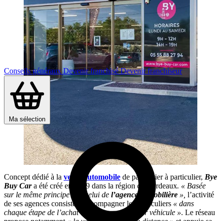
Conseils généraux
Devenir franchisé
Devenir franchiseur
Ma sélection
Concept dédié à la
vente automobile
de particulier à particulier,
Bye
Buy Car
a été créé en 2019 dans la région de Bordeaux
. « Basée
sur le même principe que celui de
l’agence immobilière
»,
l’activité
de ses agences consiste à accompagner les particuliers
« dans
chaque étape de l’achat ou de la vente de leur véhicule »
. Le réseau