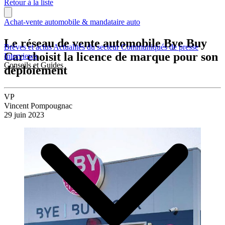
Retour à la liste
Achat-vente automobile & mandataire auto
Le réseau de vente automobile Bye Buy
Brèves et actus
Actualités du secteur
Communiqués de presse
Car choisit la licence de marque pour son
Interviews
Conseils et Guides
déploiement
VP
Vincent Pompougnac
29 juin 2023